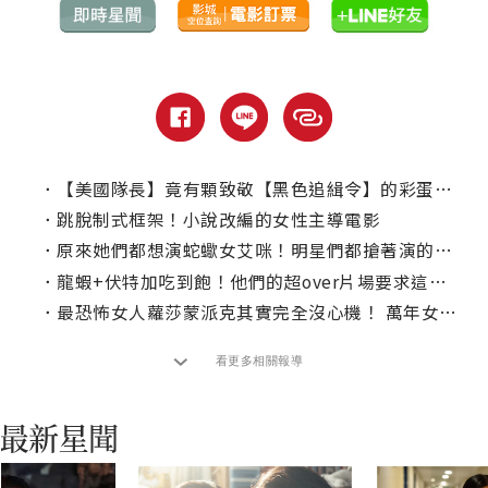
．
【美國隊長】竟有顆致敬【黑色追緝令】的彩蛋？ 你可能沒注意到的電影「隱藏版小細節」
．
跳脫制式框架！小說改編的女性主導電影
．
原來她們都想演蛇蠍女艾咪！明星們都搶著演的必紅角色
．
龍蝦+伏特加吃到飽！他們的超over片場要求這輩子沒聽過
．
最恐怖女人蘿莎蒙派克其實完全沒心機！ 萬年女配角媳婦終熬成婆
看更多相關報導