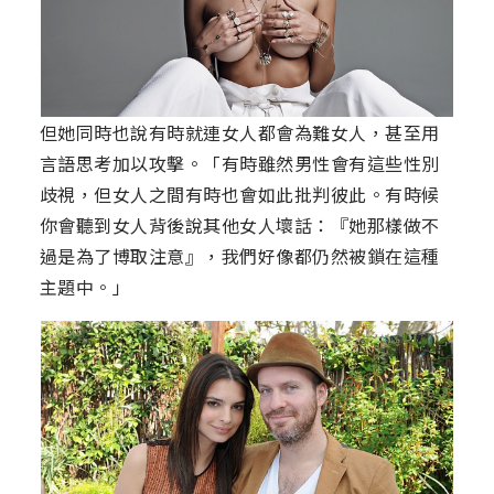
但她同時也說有時就連女人都會為難女人，甚至用
言語思考加以攻擊。「有時雖然男性會有這些性別
歧視，但女人之間有時也會如此批判彼此。有時候
你會聽到女人背後說其他女人壞話：『她那樣做不
過是為了博取注意』，我們好像都仍然被鎖在這種
主題中。」