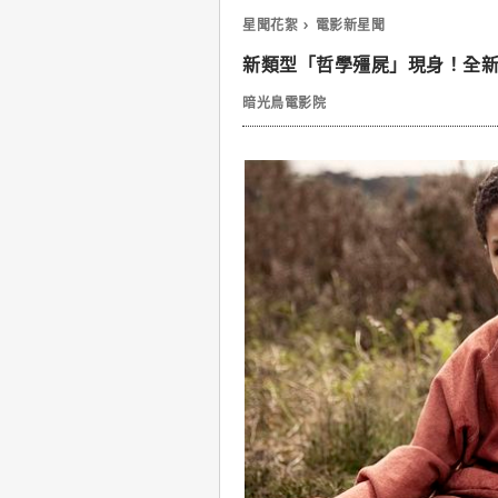
星聞花絮
電影新星聞
新類型「哲學殭屍」現身！全
暗光鳥電影院