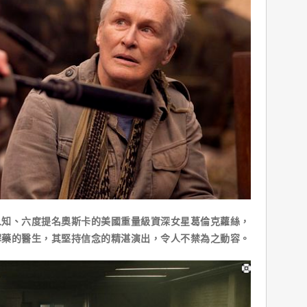
、六度提名奧斯卡的美國重量級資深女星葛倫克蘿絲，
解藥的醫生，其堅持信念的精湛演出，令人不禁為之動容。