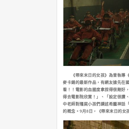
《帶來末日的女孩》為曾執導《新
麥卡錫的最新作品，有網友搶先在國
看！！電影的血腥度拿捏得很剛好
得去電影院欣賞！」、「設定很讚
中老師對殭屍小孩們講述希臘神話
的概念。9月8日，《帶來末日的女