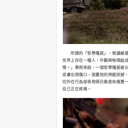
所謂的「哲學殭屍」，根據維基百
世界上存在一種人，外觀與物理組
情。」舉例來說，一個哲學殭屍被
皮膚出現傷口，測量他的神經訊號
切外在行為卻表現得仍像是有痛覺
自己正在疼痛。