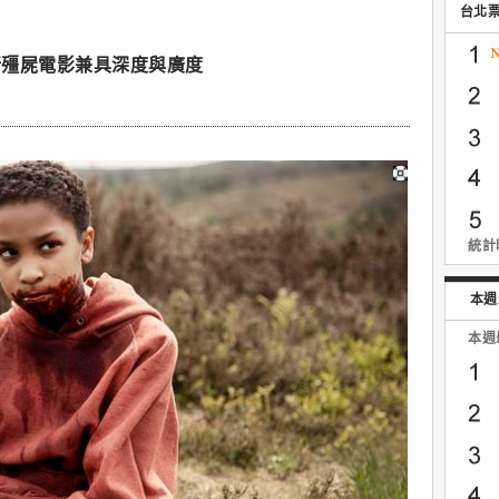
台北
新殭屍電影兼具深度與廣度
統計時
本週
本週