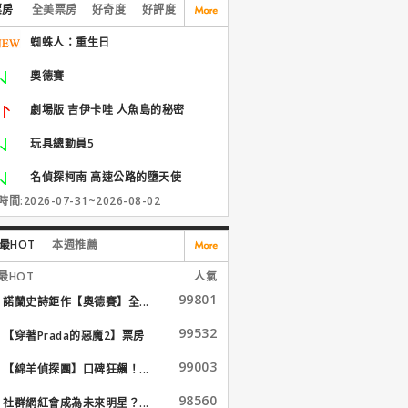
票房
全美票房
好奇度
好評度
蜘蛛人：重生日
奧德賽
劇場版 吉伊卡哇 人魚島的秘密
玩具總動員5
名偵探柯南 高速公路的墮天使
間:2026-07-31~2026-08-02
最HOT
本週推薦
最HOT
人氣
99801
諾蘭史詩鉅作【奧德賽】全...
99532
【穿著Prada的惡魔2】票房
大...
99003
【綿羊偵探團】口碑狂飆！...
98560
社群網紅會成為未來明星？...