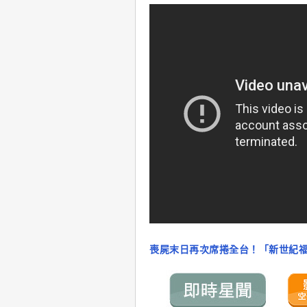
喪屍末日再次席捲全台！「新世紀