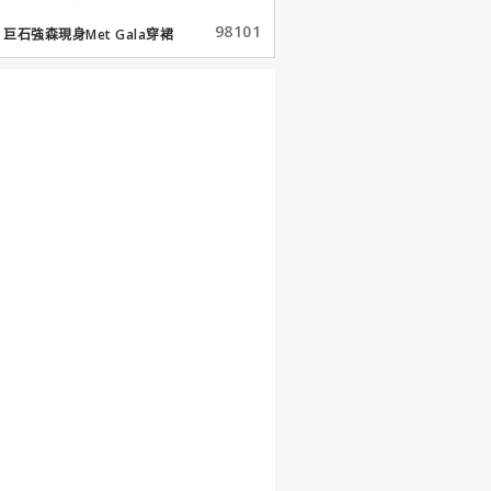
98101
巨石強森現身Met Gala穿裙
子...