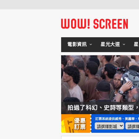
電影資訊
星光大道
星
如何交棒蜘蛛人？湯姆霍蘭：「我們有一個完整的計畫。」
拍過了科幻、史詩等類型