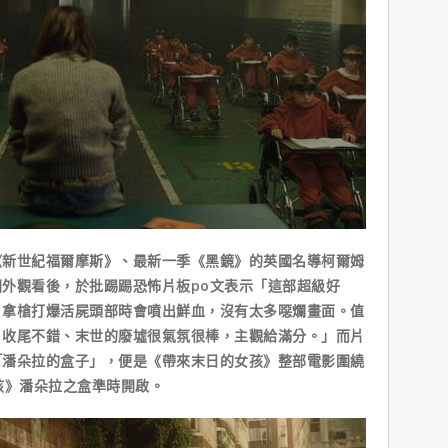
世紀福爾摩斯》、最新一季《黑鏡》的英國名導柯爾姆
外觀看後，於批踢踢恐怖片板po文表示「這部超級好
，拿槍打爆活屍頭部時會噴出鮮血，沒有太多噁爛畫面。值
、收尾不錯、末世的廢墟很氣氛很棒，主觀給滿分。」而片
「潘朵拉的盒子」，便是《帶來末日的女孩》整部電影圍繞
孩》潘朵拉之盒準時開啟。