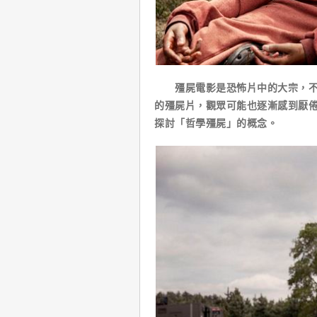
殭屍電影是恐怖片中的大宗，不論
的殭屍片，觀眾可能也逐漸感到厭
探討「哲學殭屍」的概念。