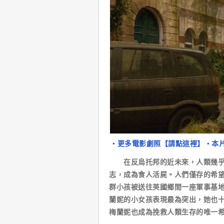
‧更多電影劇照【請點這裡】
‧本
在反烏托邦的近未來，人類幾乎被
志，成為食人活屍。人們僅存的希
群小孩被送往英國鄉間一座軍事基
蘭妮的小女孩表現最為突出，她也
梅蘭妮也成為挽救人類生存的唯一希