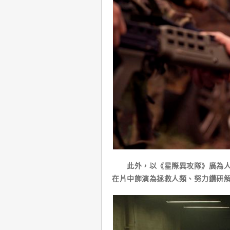
此外，以《星際異攻隊》廣為人知
在片中飾演為拯救人類、努力鑽研