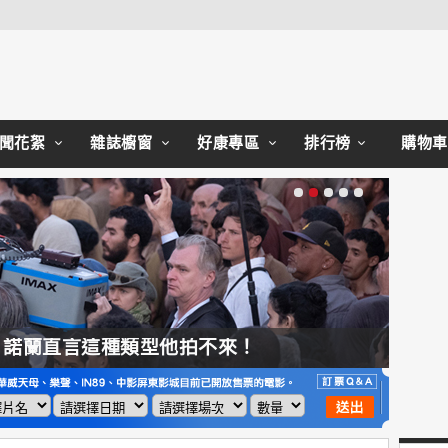
Close
聞花絮
雜誌櫥窗
好康專區
排行榜
購物車
，諾蘭直言這種類型他拍不來！