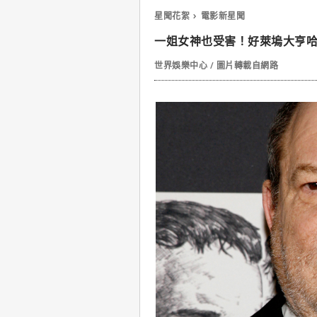
星聞花絮
電影新星聞
一姐女神也受害！好萊塢大亨
世界娛樂中心 / 圖片轉載自網路