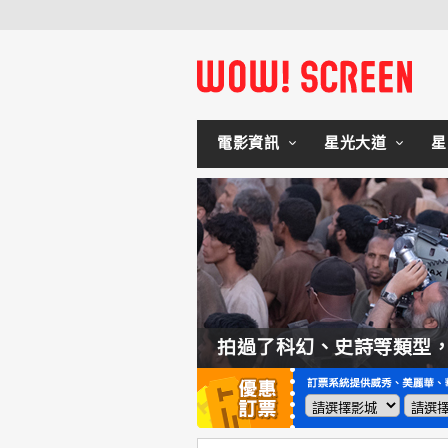
電影資訊
星光大道
星
如何交棒蜘蛛人？湯姆霍蘭：「我們有一個完整的計畫。」
拍過了科幻、史詩等類型