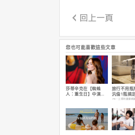
您也可能喜歡這些文章
莎蒂辛克在【蜘蛛
旅行不用瓶
人：重生日】中演的
汎倫1瓶搞
角色，如何為MCU埋
養！
PR・三得利健康網
下伏筆？