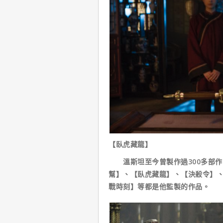
【臥虎藏龍】
溫斯坦至今曾製作過300多部作
幫】、【臥虎藏龍】、【決殺令】
戰時刻】等都是他監製的作品。