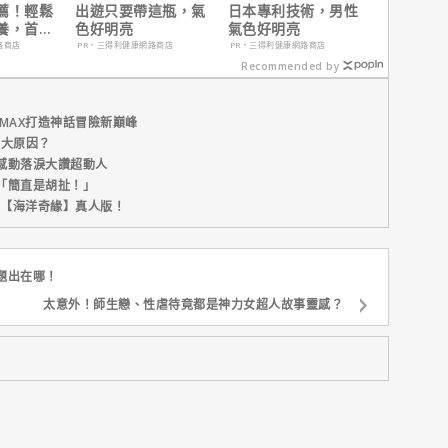
薦！輕鬆
出遊只要帶這瓶，氣
日本專利技術，男性
養，首購
色好明亮
氣色好明亮
路商店
PR・三得利健康網路商店
PR・三得利健康網路商店
Recommended by
MAX打造神話冒險新巔峰
五大原因？
感動落淚大讚超動人
「簡直是胡扯！」
新片【海洋奇緣】真人版！
題出在哪！
太意外！師生戀、性虐待竟都是神力女超人故事靈感？