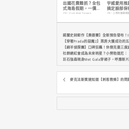
出國花費難抓？全包
宇威愛用推
式海島假期，一價搞
搞定臉部保
定食宿玩樂，省錢更
只要$390
PR・Club Med Taiwan
PR・三得利健康網
省心！
諾蘭史詩鉅作【奧德賽】全新預告發布！I
【穿著Prada的惡魔2】票房大獲成功的
【綿羊偵探團】口碑狂飆！休傑克曼三度
社群網紅會成為未來明星？小勞勃道尼：
巨石強森現身Met Gala穿裙子，呼應
麥克法斯賓達知道【刺客教條】的問