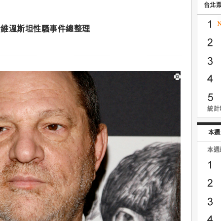
台北
哈維溫斯坦性騷事件總整理
統計時
本週
本週