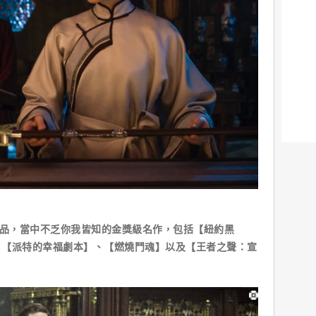
品，當中不乏你我皆知的金獎級名作，包括【紐約黑
、【派特的幸福劇本】、【燃燒鬥魂】以及【王者之聲：宣