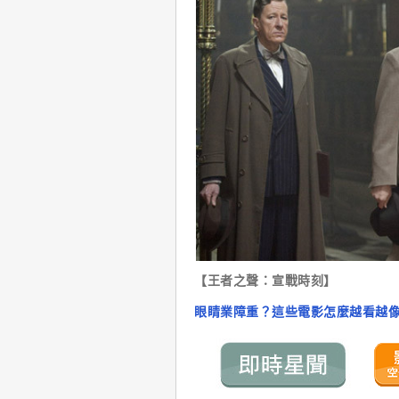
【王者之聲：宣戰時刻】
眼睛業障重？這些電影怎麼越看越