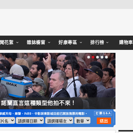
Close
聞花絮
雜誌櫥窗
好康專區
排行榜
購物車
，諾蘭直言這種類型他拍不來！