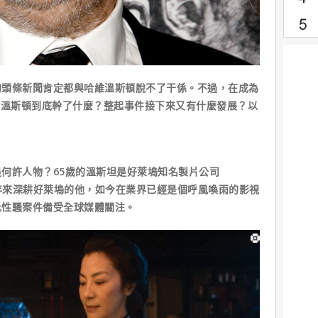
條新聞肯定都與哈維溫斯頓脫不了干係。不過，在成為
維溫斯頓到底幹了什麼？整起事件接下來又有什麼發展？以
許人物？65歲的溫斯坦是好萊塢知名製片公司
，多年來深耕好萊塢的他，如今在業界已經是個呼風喚雨的影視
此性騷案件備受全球媒體關注。