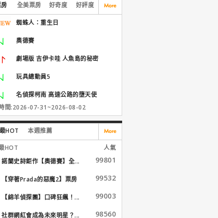
票房
全美票房
好奇度
好評度
蜘蛛人：重生日
奧德賽
劇場版 吉伊卡哇 人魚島的秘密
玩具總動員5
名偵探柯南 高速公路的墮天使
間:2026-07-31~2026-08-02
最HOT
本週推薦
最HOT
人氣
99801
諾蘭史詩鉅作【奧德賽】全...
99532
【穿著Prada的惡魔2】票房
大...
99003
【綿羊偵探團】口碑狂飆！...
98560
社群網紅會成為未來明星？...