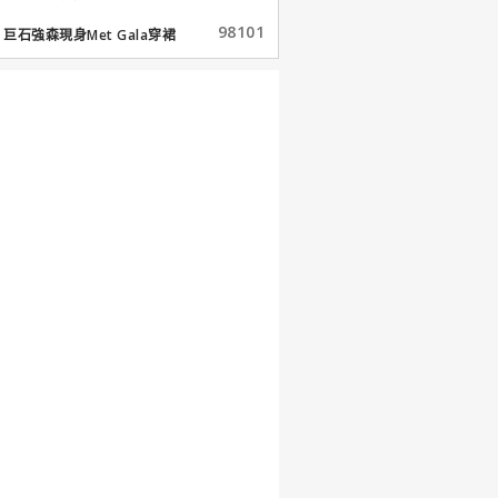
98101
巨石強森現身Met Gala穿裙
子...