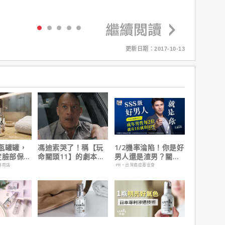
更新日期：2017-10-13
瓶罐罐，
馮迪索哭了！稱【玩
1/2機率淪陷！你是好
定臉部保
命關頭11】的劇本是
男人還是渣男？關鍵
他十年來看過最佳！
在這
路商店
PR・台灣癌症基金會