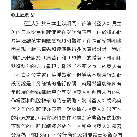
©車庫娛樂
《亞人》於日本上映期間，飾演《亞人》男主
角的日本影星佐藤健曾在受訪時表示，由於擔心此
片無法讓孩童與銀髮族順利觀賞，在情節編排和畫
面呈現上就已事先和導演進行多次溝通討論，稍加
排除原著對於「痛苦」和「恐怖」的描寫，轉而用
懸疑科幻的方式呈現；雖然「不死之身」的亞人有
「死亡引發重置」這種設定，但導演本廣克行對此
設可說是十分謹慎的進行修調，就是希望能讓所有
年齡層的粉絲都能專心享受《亞人》前所未有的動
作場面和跳脫框架的鬥志戰略。將《亞人》視為自
信之作的佐藤健亦表示「對於擔心《亞人》很可怕
的觀眾來說，其實我們是在考慮到這些觀眾的狀態
下製作的，所以請務必放心」。如今《亞人》覆審
分級為「輔15級」，發行商也感謝能讓更多觀眾有