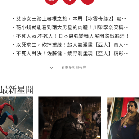
．
艾莎女王踏上尋根之旅，本周【冰雪奇緣2】電視首播
．
花小錢就能看到兩大男星的肉體！川榮李奈笑稱很划算
．
不死人vs.不死人！日本最強變種人展開殺戮輪迴！
．
以死求生，砍掉重練！超人氣漫畫【亞人】真人化搬上大銀幕
．
不死人對決！佐藤健、綾野剛重現【亞人】精彩打鬥
看更多相關報導