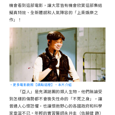
機會看到這部電影，讓大眾皆有機會欣賞這部集結
擬真特效、全新體感和人氣陣容的「上乘娛樂之
作」！
‧更多電影劇照【請點這裡】
‧本片介紹
「亞人」是充滿謎團的類人生物，他們無論受
到怎樣的傷勢都不會喪失性命的「不死之身」，讓
普通人心懷恐懼，也讓懷抱野心的各國政府和科學
家垂涎不已。年輕的實習醫師永井圭（佐藤健 飾）