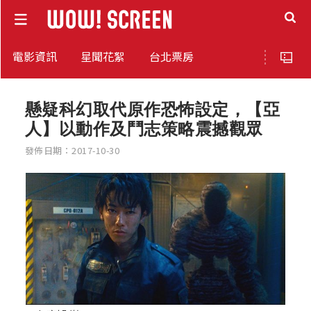
電影資訊
星聞花絮
台北票房
懸疑科幻取代原作恐怖設定，【亞
人】以動作及鬥志策略震撼觀眾
發佈日期：2017-10-30