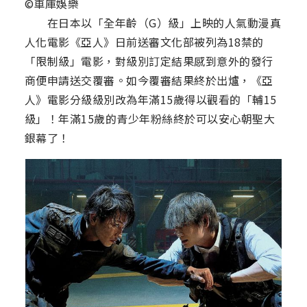
©車庫娛樂
在日本以「全年齡（G）級」上映的人氣動漫真
人化電影《亞人》日前送審文化部被列為18禁的
「限制級」電影，對級別訂定結果感到意外的發行
商便申請送交覆審。如今覆審結果終於出爐，《亞
人》電影分級級別改為年滿15歲得以觀看的「輔15
級」！年滿15歲的青少年粉絲終於可以安心朝聖大
銀幕了！