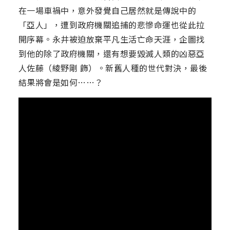
在一場車禍中，意外發覺自己居然就是傳說中的
「亞人」，遭到政府機關追捕的悲慘命運也從此拉
開序幕。永井被迫放棄平凡生活亡命天涯，企圖找
到他的除了政府機關，還有想要毀滅人類的凶惡亞
人佐藤（綾野剛 飾）。新舊人種的世代對決，最後
結果將會是如何……？