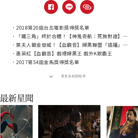
．
2018第20屆台北電影獎得獎名單
．
「鐵三角」終於合體！【神鬼奇航：死無對證】本周電視啟航
．
棠夫人鍍金發威！【血觀音】婦黑聯盟「插播」票房冠軍！
．
惠英紅【血觀音】戲裡婦黑王 戲外K歌霸王
．
2017第54屆金馬獎得獎名單
看更多相關報導