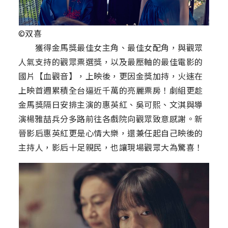
©双喜
獲得金馬獎最佳女主角、最佳女配角，與觀眾
人氣支持的觀眾票選獎，以及最壓軸的最佳電影的
國片【血觀音】，上映後，更因金獎加持，火速在
上映首週累積全台逼近千萬的亮麗票房！劇組更趁
金馬獎隔日安排主演的惠英紅、吳可熙、文淇與導
演楊雅喆兵分多路前往各戲院向觀眾致意感謝。新
晉影后惠英紅更是心情大樂，還兼任起自己映後的
主持人，影后十足親民，也讓現場觀眾大為驚喜！