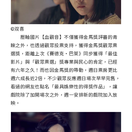
©双喜
壓軸國片【血觀音】不僅獲得金馬獎評審的青
睞之外，也透過觀眾投票支持，獲得金馬獎觀眾票
選獎，距離上次《賽德克‧巴萊》同步獲得「最佳
影片」與「觀眾票選」獎專業與民心的肯定，已經
有六年之久！而也因金馬獎的帶動，週日票房更比
週六成長近2倍，不少觀眾反應週日場次早早完售，
看過的網友也點名「最具娛樂性的得獎作品」，讓
戲院除了加開場次之外，週一安排新的戲院加入放
映。