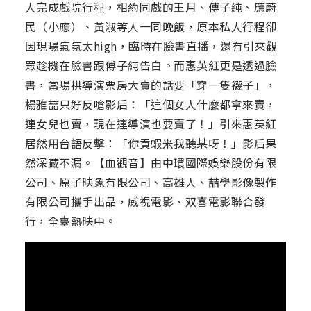
人完成戲院行程，相約同戲的王月、傅子純、應蔚
民（小應）、黃淑等人一同晚飯，原本私人行程卻
因現場氣氛太high，臨時在臉書直播，還有引來觀
眾趁機在臉書跟傅子純告白。而惠英紅更是透過臉
書，當場拱導演票房大賣的話要「穿一隻襪子」，
楊雅喆只好反嗆影后：「這個女人什麼都拿來賣，
連女兒也賣，現在連導演也要賣了！」引來惠英紅
居然用台語反擊：「你貢蝦米我聽某呀！」影后果
然深藏不漏。【血觀音】由中環國際娛樂股份有限
公司、原子映象有限公司、高雄人、喆學影像製作
有限公司攜手出品，威視電影、双喜電影聯合發
行，全臺熱映中。