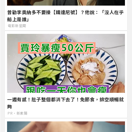
曾勸李奧納多不要接【鐵達尼號】？他說：「沒人在乎
船上是誰」
電影新星聞
一週有感！肚子整個都消下去了！免節食，排空順暢就
夠
PR・新素簡