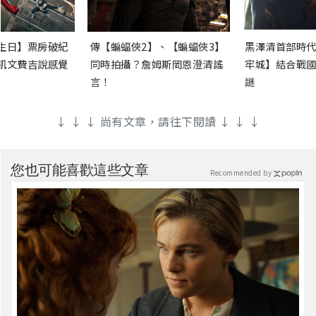
生日】票房破紀
傳【蝙蝠俠2】、【蝙蝠俠3】
黑澤清首部時代
凱文費吉說感覺
同時拍攝？詹姆斯岡恩澄清謠
牢城】結合戰國
言！
謎
↓ ↓ ↓ 尚有文章，請往下閱讀 ↓ ↓ ↓
您也可能喜歡這些文章
Recommended by