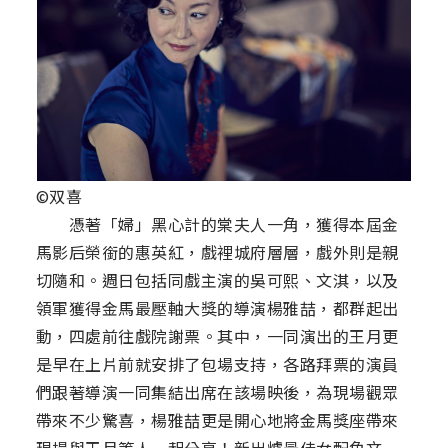
©双喜
憑著「婦」黑心計的棠夫人一角，獲得本屆金
馬影后榮銜的惠英紅，戲裡城府層層，戲外則是親
切隨和。週日包括同戲主演的吳可熙、文淇，以及
領軍獲得金馬最壓軸大獎的導演楊雅喆，都群起出
動，四處前往戲院謝票。其中，一同演出的王月更
是早在上片前就安排了包場支持，各路拜票的演員
們跟著導演一同集結出席在該場映後，為現場觀眾
帶來不少驚喜，楊雅喆更是開心地將金馬獎座帶來