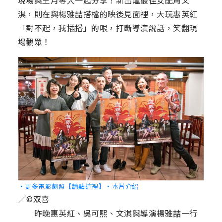
現場與王月等人一起分享！新出爐最佳女配角文
淇，則在與楊雅喆搭檔的映後見面裡，大玩惠英紅
「對不起，我插播」的哏，打斷導演說話，笑翻現
場觀眾！
‧更多電影劇照【請點這裡】
‧本片介紹
／©双喜
昨晚惠英紅、吳可熙、文淇與導演楊雅喆一行