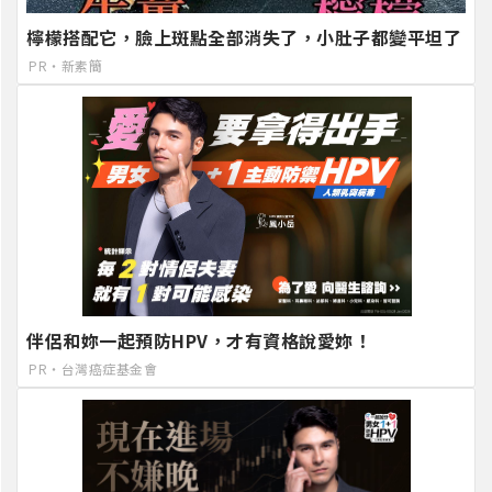
檸檬搭配它，臉上斑點全部消失了，小肚子都變平坦了
PR・新素簡
伴侶和妳一起預防HPV，才有資格說愛妳！
PR・台灣癌症基金會