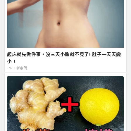
起床就先做件事，沒三天小腹就不見了! 肚子一天天變
小！
PR・新素簡