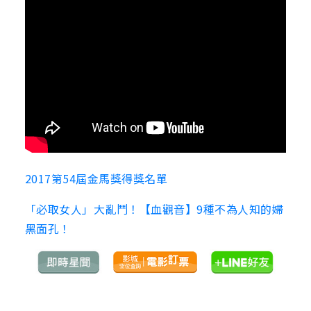
2017第54屆金馬獎得獎名單
「必取女人」大亂鬥！【血觀音】9種不為人知的婦
黑面孔！