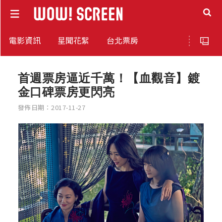
電影資訊
星聞花絮
台北票房
首週票房逼近千萬！【血觀音】鍍
金口碑票房更閃亮
發佈日期：2017-11-27