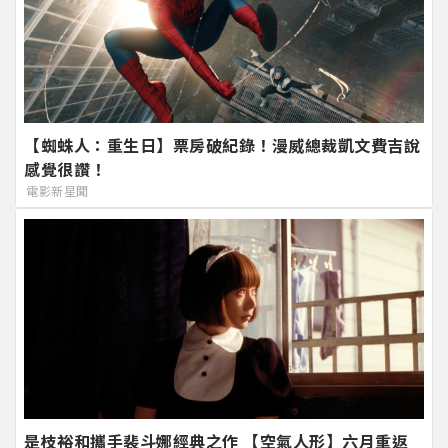
【蜘蛛人：重生日】票房破紀錄！漫威總裁凱文費吉說
感覺很讚！
電影新星聞
是枝裕和攜手裴斗娜經典之作 【空氣人形】六月重返