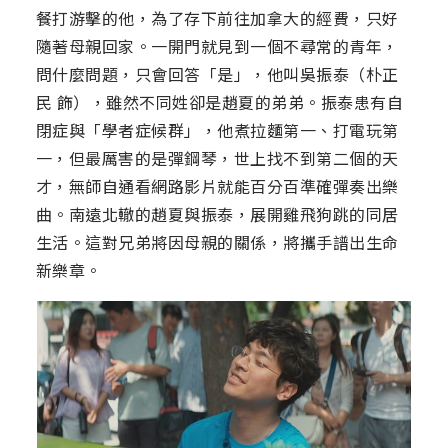
餐打游擊的他，為了存下前往加拿大的經費，只好
隨著母親回家。一開門就見到一個不尋常的青年，
問什麼問題，只會回答「是」，他叫吳振泰（朴正
民 飾），雖然不同姓卻是趙夏的弟弟。振泰患有自
閉症與「學者症候群」，他煮拉麵第一、打電玩第
一，但最厲害的是彈鋼琴，世上找不到第二個的天
才，無師自通看網路影片就能百分百準確彈奏出樂
曲。南遠北轍的趙夏與振泰，展開雞飛狗跳的同居
生活。這對兄弟將因母親的關係，將攜手譜出生命
新樂章。