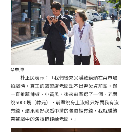
©車庫
朴正民表示：「我們後來又隱藏鏡頭在菜市場
拍戲時，真正的蔬菜店老闆認不出尹汝貞前輩，還
一直推薦辣椒、小黃瓜，後來前輩選了一個，老闆
說5000塊（韓元），前輩說身上沒錢只好問我有沒
有錢，結果剛好我戲中揹的包包裡有錢，我就繼續
帶著戲中的演技把錢給老闆。」