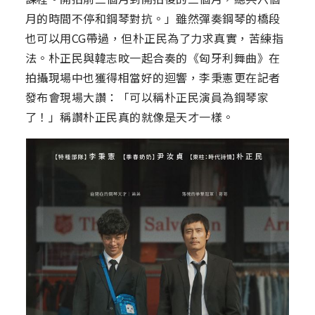
月的時間不停和鋼琴對抗。」雖然彈奏鋼琴的橋段
也可以用CG帶過，但朴正民為了力求真實，苦練指
法。朴正民與韓志旼一起合奏的《匈牙利舞曲》在
拍攝現場中也獲得相當好的迴響，李秉憲更在記者
發布會現場大讚：「可以稱朴正民演員為鋼琴家
了！」稱讚朴正民真的就像是天才一樣。