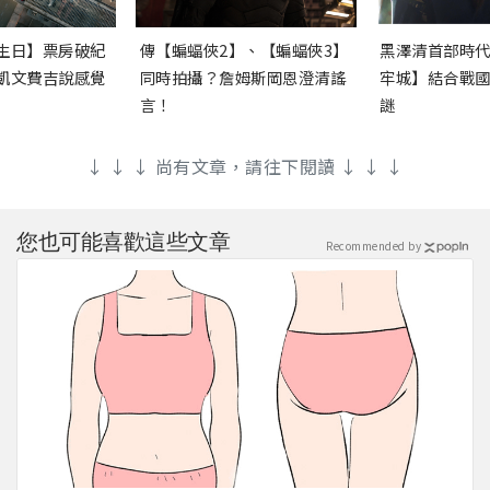
生日】票房破紀
傳【蝙蝠俠2】、【蝙蝠俠3】
黑澤清首部時
凱文費吉說感覺
同時拍攝？詹姆斯岡恩澄清謠
牢城】結合戰
言！
謎
↓ ↓ ↓ 尚有文章，請往下閱讀 ↓ ↓ ↓
您也可能喜歡這些文章
Recommended by