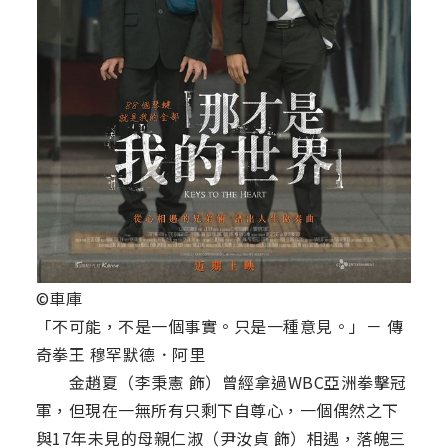
©車庫
「不可能，不是一個事實。只是一種意見。」－ 傳
奇拳王 穆罕默德．阿里
金趙夏（李秉憲 飾）曾經拿過WBC亞洲拳擊冠
軍，但現在一無所有只剩下自尊心，一個偶然之下
與17年未見的母親仁淑（尹汝貞 飾）相遇，落魄三