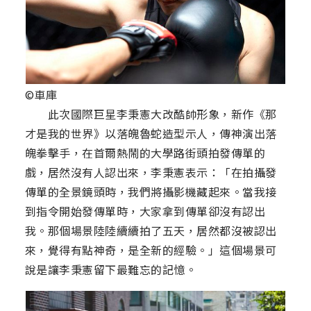
©車庫
此次國際巨星李秉憲大改酷帥形象，新作《那
才是我的世界》以落魄魯蛇造型示人，傳神演出落
魄拳擊手，在首爾熱鬧的大學路街頭拍發傳單的
戲，居然沒有人認出來，李秉憲表示：「在拍攝發
傳單的全景鏡頭時，我們將攝影機藏起來。當我接
到指令開始發傳單時，大家拿到傳單卻沒有認出
我。那個場景陸陸續續拍了五天，居然都沒被認出
來，覺得有點神奇，是全新的經驗。」這個場景可
說是讓李秉憲留下最難忘的記憶。