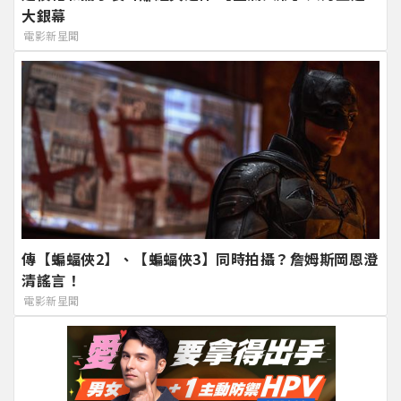
大銀幕
電影新星聞
傳【蝙蝠俠2】、【蝙蝠俠3】同時拍攝？詹姆斯岡恩澄
清謠言！
電影新星聞