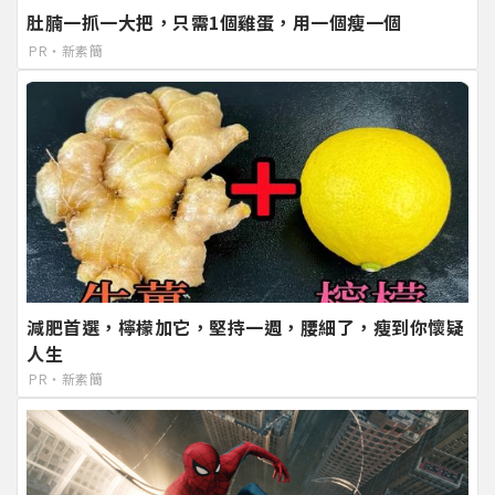
肚腩一抓一大把，只需1個雞蛋，用一個瘦一個
PR・新素簡
減肥首選，檸檬加它，堅持一週，腰細了，瘦到你懷疑
人生
PR・新素簡