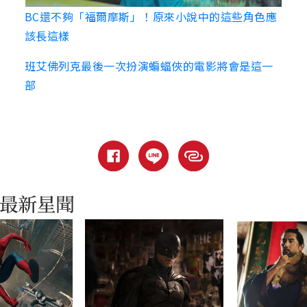
BC還不夠「福爾摩斯」！原來小說中的這些角色應
該長這樣
班艾佛列克最後一次扮演蝙蝠俠的電影將會是這一
部