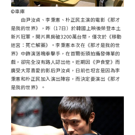
©車庫
由尹汝貞、李秉憲、朴正民主演的電影《那才
是我的世界》，昨（17日）於韓國上映後榮登本土
新片冠軍，開片票房破3200萬台幣，僅次於《移動
迷宮：死亡解藥》。李秉憲本次在《那才是我的世
界》中飾演落魄拳擊手，在首爾街頭拍攝發傳單的
戲，卻完全沒有路人認出他。近期因《尹食堂》而
廣受大眾喜愛的影后尹汝貞，日前也坦言是因為李
秉憲和朴正民加入演出陣容，而決定要演出《那才
是我的世界》。