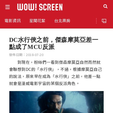
電影資訊
星聞花絮
台北票房
DC水行俠之前，傑森摩莫亞差一
點成了MCU反派
發佈日期：2018-07-20
到現在，粉絲們一看到傑森摩莫亞自然而然就
會聯想到DC的「水行俠」，不過，根據摩莫亞自己
的說法，原來早在成為「水行俠」之前，他差一點
就會是漫威電影宇宙的某個反派角色。