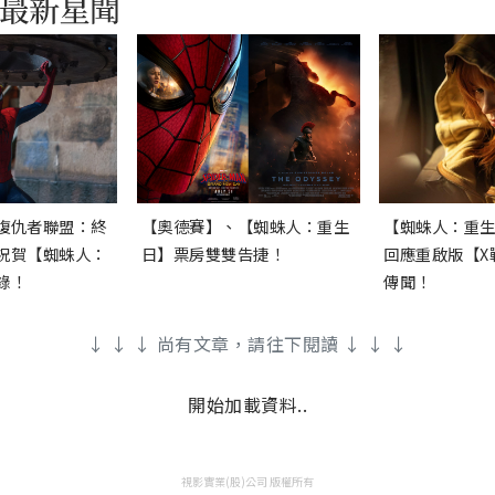
復仇者聯盟：終
【奧德賽】、【蜘蛛人：重生
【蜘蛛人：重
祝賀【蜘蛛人：
日】票房雙雙告捷！
回應重啟版【X
錄！
傳聞！
↓ ↓ ↓ 尚有文章，請往下閱讀 ↓ ↓ ↓
開始加載資料..
視影實業(股)公司 版權所有