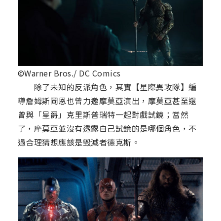
©Warner Bros./ DC Comics
除了未知的反派角色，其實【星際異攻隊】編
導詹姆斯岡恩也曾力邀摩莫亞演出，摩莫亞甚至還
曾與「星爵」克里斯普瑞特一起對戲試鏡；當然
了，摩莫亞並沒有透露自己試鏡的是哪個角色，不
過合理猜想應該是毀滅者德克斯。