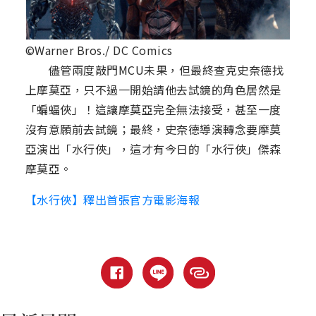
©Warner Bros./ DC Comics
儘管兩度敲門MCU未果，但最終查克史奈德找
上摩莫亞，只不過一開始請他去試鏡的角色居然是
「蝙蝠俠」！這讓摩莫亞完全無法接受，甚至一度
沒有意願前去試鏡；最終，史奈德導演轉念要摩莫
亞演出「水行俠」，這才有今日的「水行俠」傑森
摩莫亞。
【水行俠】釋出首張官方電影海報