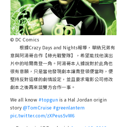
© DC Comics
根據Crazy Days and Nights報導，華納兄弟有
意與阿湯哥合作【綠光戰警隊】，希望能找他演出
片中的哈爾喬登一角。阿湯哥本人據說對於此角也
很有意願，只是當他發現劇本讓喬登領便當時，便
堅持反對這樣的劇情設定，並且要求電影公司修改
劇本之後再來談雙方合作一事。
We all know
#topgun
is a Hal Jordan origin
story
@TomCruise
#greenlantern
pic.twitter.com/zXPeus5vW6