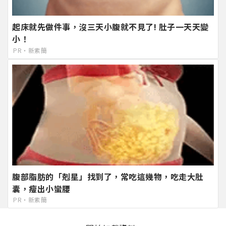
起床就先做件事，沒三天小腹就不見了! 肚子一天天變
小！
PR・新素簡
腹部脂肪的「剋星」找到了，常吃這幾物，吃走大肚
囊，瘦出小蠻腰
PR・新素簡