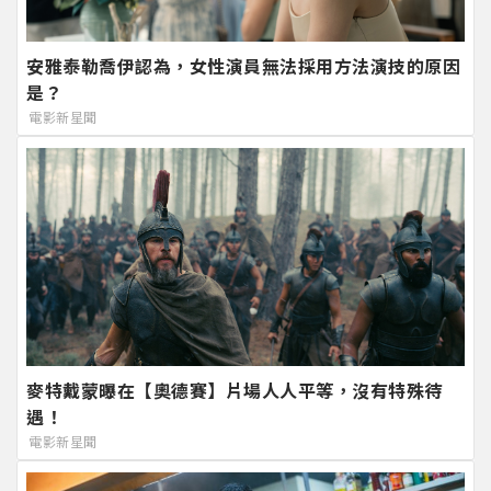
安雅泰勒喬伊認為，女性演員無法採用方法演技的原因
是？
電影新星聞
麥特戴蒙曝在【奧德賽】片場人人平等，沒有特殊待
遇！
電影新星聞