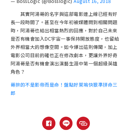
— BossLogic (@Bosslogic)
August 16, 2018
其實阿湯哥的名字與這部電影連上線已經有好
長一段時間了。甚至在今年初被媒體問到相關問題
時，阿湯哥也給出相當熱烈的回應，對於自己未來
是否有機會加入DC宇宙一事保持開放態度，也留給
外界相當大的想像空間。如今爆出這則傳聞，加上
電影公司目前的確也正在修改劇本，更讓外界好奇
阿湯哥是否有機會演出演藝生涯中第一個超級英雄
角色？
哥拚的不是影帝而是命！盤點好萊塢快狠準拼命三
郎