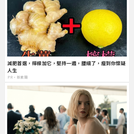
減肥首選，檸檬加它，堅持一週，腰細了，瘦到你懷疑
人生
PR・新素簡