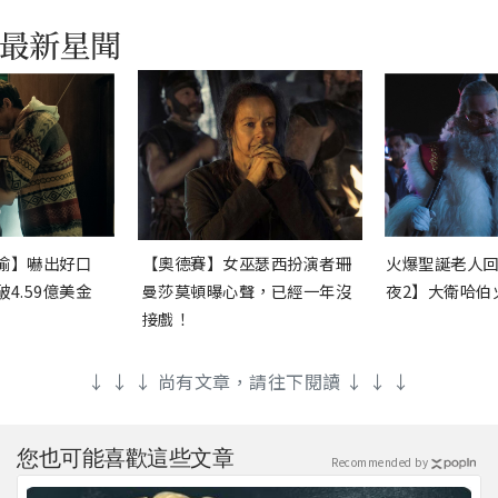
渝】嚇出好口
【奧德賽】女巫瑟西扮演者珊
火爆聖誕老人
4.59億美金
曼莎莫頓曝心聲，已經一年沒
夜2】大衛哈伯
接戲！
↓ ↓ ↓ 尚有文章，請往下閱讀 ↓ ↓ ↓
您也可能喜歡這些文章
Recommended by