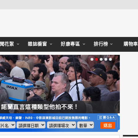
Close
聞花絮
雜誌櫥窗
好康專區
排行榜
購物車
，諾蘭直言這種類型他拍不來！