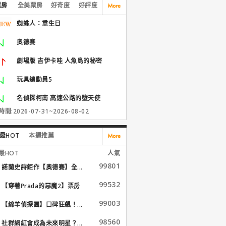
票房
全美票房
好奇度
好評度
蜘蛛人：重生日
奧德賽
劇場版 吉伊卡哇 人魚島的秘密
玩具總動員5
名偵探柯南 高速公路的墮天使
間:2026-07-31~2026-08-02
最HOT
本週推薦
最HOT
人氣
99801
諾蘭史詩鉅作【奧德賽】全...
99532
【穿著Prada的惡魔2】票房
大...
99003
【綿羊偵探團】口碑狂飆！...
98560
社群網紅會成為未來明星？...