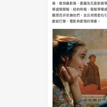
展、聖保羅影展、塞薩洛尼基影展
華盛頓郵報、紐約時報、衛報等權
觀眾而非安撫他們，並且用情慾勾
獻給巴黎、電影與愛情的情書。