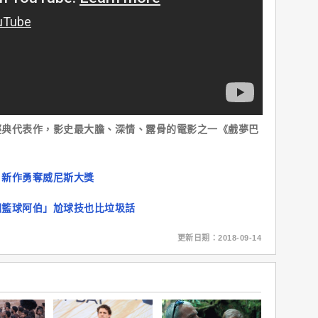
典代表作，影史最大膽、深情、露骨的電影之一《戲夢巴
！新作勇奪威尼斯大獎
園籃球阿伯」尬球技也比垃圾話
更新日期：2018-09-14