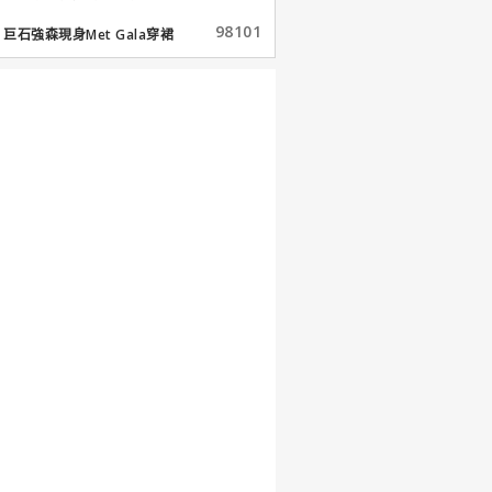
98101
巨石強森現身Met Gala穿裙
子...