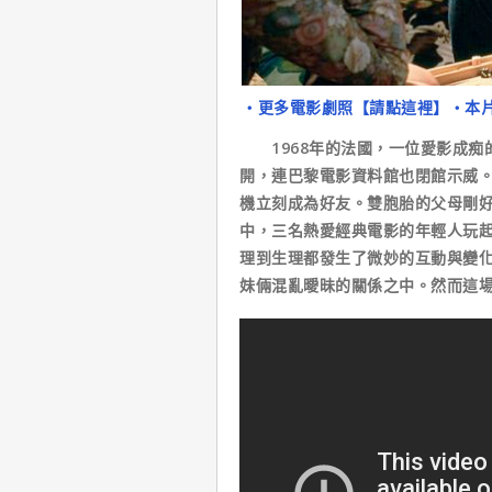
‧更多電影劇照【請點這裡】
‧本
1968年的法國，一位愛影成痴
開，連巴黎電影資料館也閉館示威
機立刻成為好友。雙胞胎的父母剛
中，三名熱愛經典電影的年輕人玩
理到生理都發生了微妙的互動與變
妹倆混亂曖昧的關係之中。然而這