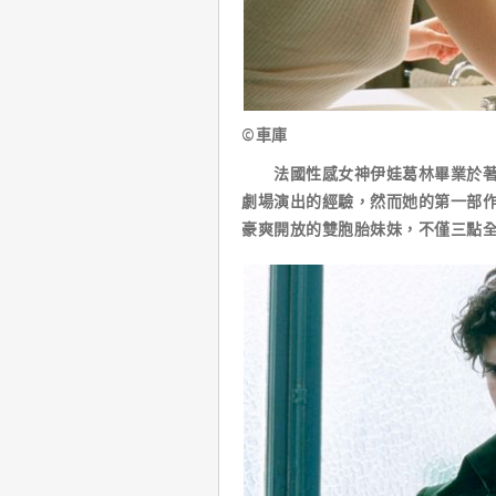
©車庫
法國性感女神伊娃葛林畢業於著名
劇場演出的經驗，然而她的第一部
豪爽開放的雙胞胎妹妹，不僅三點全