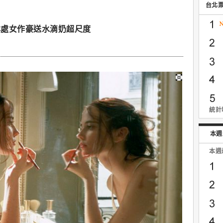
台北
林處女作豪送水滴奶超尺度
統計時
本週
本週