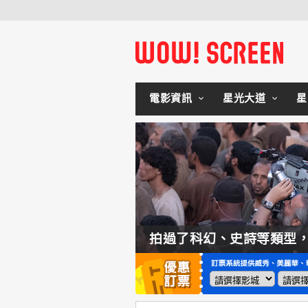
電影資訊
星光大道
星
如何交棒蜘蛛人？湯姆霍蘭：「我們有一個完整的計畫。」
拍過了科幻、史詩等類型