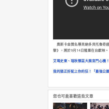
奧斯卡金獎名導貝納多貝托魯奇經
黎》，將於9月14日隆重在台獻映。
艾瑪史東、瑞秋懷茲大展宮鬥心機
我的猖正好配上你的狂！「最強公
您也可能喜歡這些文章