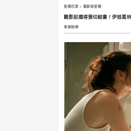
星聞花絮
電影新星聞
觀影前還得簽切結書！伊娃葛
車庫娛樂