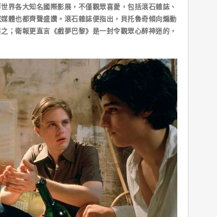
等世界各大知名國際影展，不僅觀眾喜愛，包括滾石雜誌、
威媒體也都齊聲盛讚。滾石雜誌便指出，貝托魯奇傾向煽動
引之；衛報更直言《戲夢巴黎》是一封令觀眾心醉神迷的，