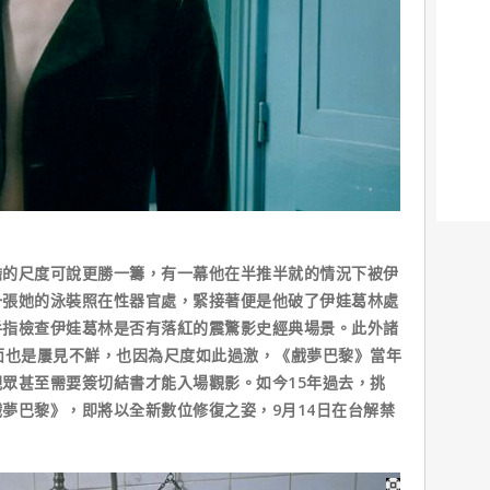
尺度可說更勝一籌，有一幕他在半推半就的情況下被伊
一張她的泳裝照在性器官處，緊接著便是他破了伊娃葛林處
手指檢查伊娃葛林是否有落紅的震驚影史經典場景。此外諸
面也是屢見不鮮，也因為尺度如此過激，《戲夢巴黎》當年
眾甚至需要簽切結書才能入場觀影。如今15年過去，挑
夢巴黎》，即將以全新數位修復之姿，9月14日在台解禁