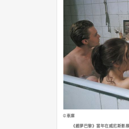
©車庫
《戲夢巴黎》當年在威尼斯影展全