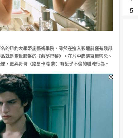
的紐約大學蒂施藝術學院，雖然在進入影壇前僅有幾部
作品就是驚世駭俗的《戲夢巴黎》，在片中飾演百無禁忌、
裸，更與哥哥（路易卡瑞 飾）有近乎不倫的曖昧行為。