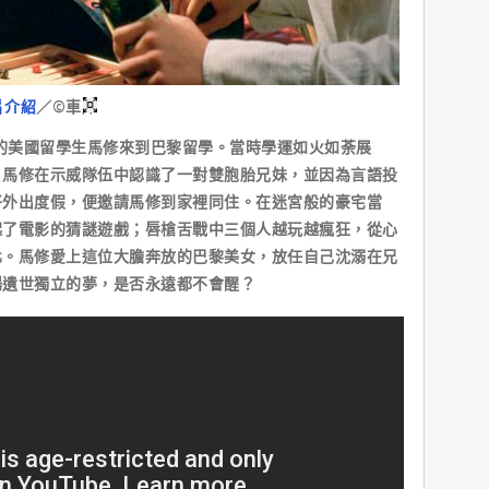
片介紹
／©車庫
的美國留學生馬修來到巴黎留學。當時學運如火如荼展
。馬修在示威隊伍中認識了一對雙胞胎兄妹，並因為言語投
好外出度假，便邀請馬修到家裡同住。在迷宮般的豪宅當
起了電影的猜謎遊戲；唇槍舌戰中三個人越玩越瘋狂，從心
化。馬修愛上這位大膽奔放的巴黎美女，放任自己沈溺在兄
場遺世獨立的夢，是否永遠都不會醒？