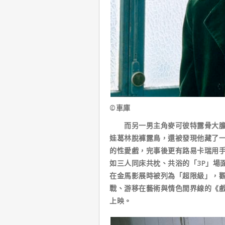
©車庫
而另一男主角麥可彼特露骨大膽的
娃葛林脫褲露鳥，還被發現他藏了
的性愛戲，完事後更有路易卡瑞用
如三人同床共枕、共浴的「3P」場
在金馬影展時被列為「超限級」，觀
戰、游移在藝術與情色間界線的《戲
上映。