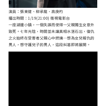
演員：張東健、柳承龍、高庚杓
播出時間：1/19(21:00) 衛視電影台
一座湖邊小鎮，一個失誤而使得一父親獨生女意外
致死。七年光陰，時間並未讓真相水落石出，復仇
之火始終在受害者父親心中燃燒…想為女兒報仇的
男人，想守護兒子的男人，這段糾葛即將展開。