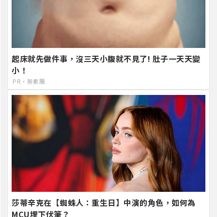
起床就先做件事，沒三天小腹就不見了! 肚子一天天變
小！
PR・新素簡
莎蒂辛克在【蜘蛛人：重生日】中演的角色，如何為
MCU埋下伏筆？