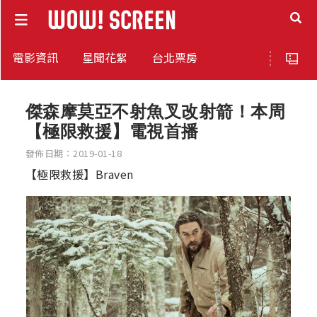
電影資訊
星聞花絮
台北票房
傑森摩莫亞不射魚叉改射箭！本周
【極限救援】電視首播
發佈日期：2019-01-18
【極限救援】Braven