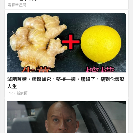
電影新星聞
減肥首選，檸檬加它，堅持一週，腰細了，瘦到你懷疑
人生
PR・新素簡