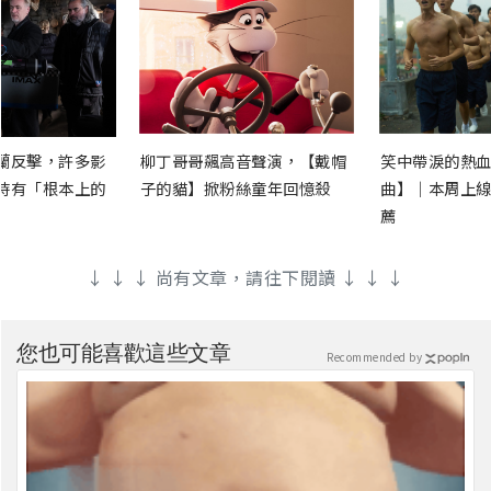
蘭反擊，許多影
柳丁哥哥飆高音聲演，【戴帽
笑中帶淚的熱血
時有「根本上的
子的貓】掀粉絲童年回憶殺
曲】｜本周上線
薦
↓ ↓ ↓ 尚有文章，請往下閱讀 ↓ ↓ ↓
您也可能喜歡這些文章
Recommended by