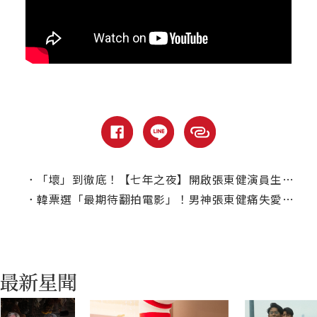
．
「壞」到徹底！【七年之夜】開啟張東健演員生涯新開端
．
韓票選「最期待翻拍電影」！男神張東健痛失愛女狠毒展開復仇