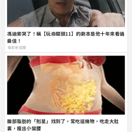
馮迪索哭了！稱【玩命關頭11】的劇本是他十年來看過
最佳！
電影新星聞
腹部脂肪的「剋星」找到了，常吃這幾物，吃走大肚
囊，瘦出小蠻腰