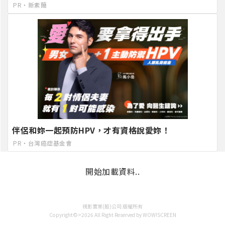
PR・新素簡
伴侶和妳一起預防HPV，才有資格說愛妳！
PR・台灣癌症基金會
開始加載資料..
視影實業(股)公司 版權所有
Copyright©>2026 All Right Reserved by WOW!SCREEN