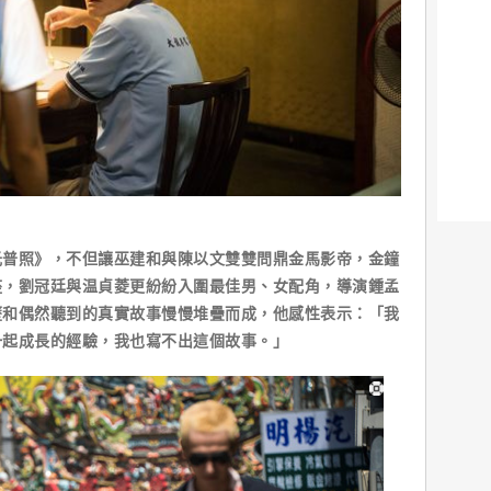
照》，不但讓巫建和與陳以文雙雙問鼎金馬影帝，金鐘
座，劉冠廷與温貞菱更紛紛入圍最佳男、女配角，導演鍾孟
歷和偶然聽到的真實故事慢慢堆疊而成，他感性表示：「我
一起成長的經驗，我也寫不出這個故事。」