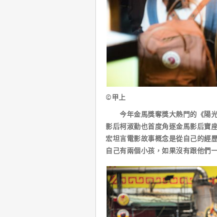
©甲上
今年金馬獎奪獎大熱門的《陽光普
影后柯淑勤也首度角逐金馬影后寶
宏坦言電影故事概念是從自己的經
自己有兩個小孩，如果沒有跟他們