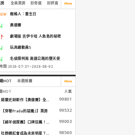
票房
全美票房
好奇度
好評度
蜘蛛人：重生日
奧德賽
劇場版 吉伊卡哇 人魚島的秘密
玩具總動員5
名偵探柯南 高速公路的墮天使
間:2026-07-31~2026-08-02
最HOT
本週推薦
最HOT
人氣
99801
諾蘭史詩鉅作【奧德賽】全...
99532
【穿著Prada的惡魔2】票房
大...
99003
【綿羊偵探團】口碑狂飆！...
98560
社群網紅會成為未來明星？...