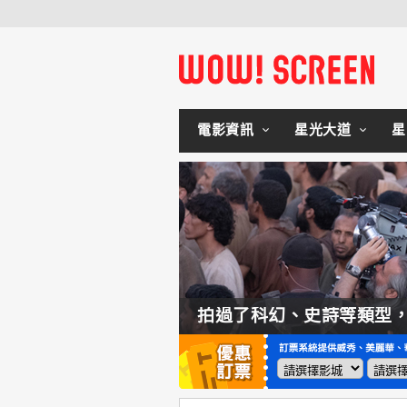
電影資訊
星光大道
星
拍過了科幻、史詩等類型，諾蘭直言這種類型他拍不