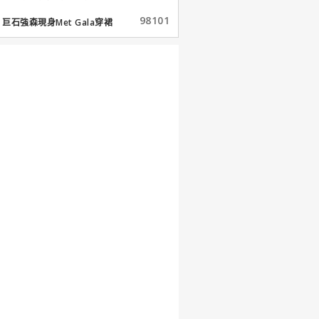
98101
巨石強森現身Met Gala穿裙
子...