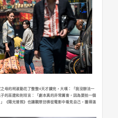
母的柯淑勤花了整整4天才讀完，大嘆：「我沒辦法一
兒子的巫建和則坦言：「劇本真的非常厲害，因為要拍一個
。」《陽光普照》也讓觀眾彷彿從電影中看見自己，獲得溫