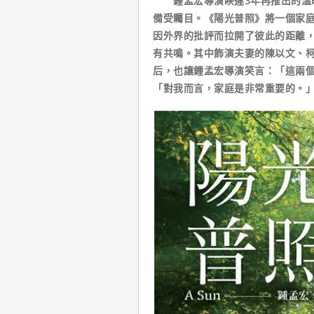
鍾孟宏導演睽違3年再推出的溫暖
備受矚目。《陽光普照》將一個家
因外界的批評而拉開了彼此的距離
有共鳴。其中飾演夫妻的陳以文、
后，也讓鍾孟宏導演笑言：「這兩
「對我而言，家庭是非常重要的。