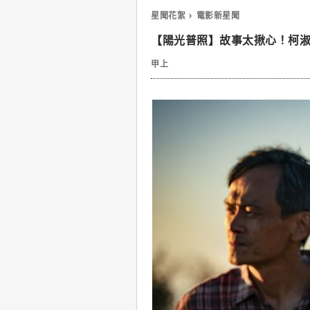
星聞花絮
電影新星聞
【陽光普照】故事太揪心！柯淑
甲上