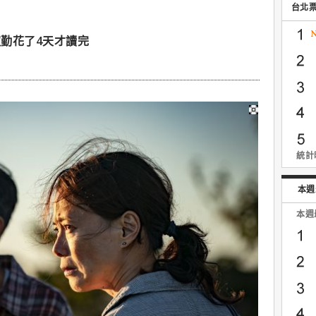
台北
勤花了4天才讀完
統計時
本週
本週