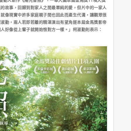
動人新作《陽光普照》，一舉入圍本屆金馬獎11項大獎
庭的故事，回歸到對家人之間最單純的愛，但片中的一家人
，就像現實中許多家庭親子間也因此而產生代溝，讓觀眾很
柯淑勤，兩人若即若離的精湛演出有望角逐本屆金馬獎影帝
個人好像從上輩子就開始恨對方一樣。」柯淑勤則表示：
」