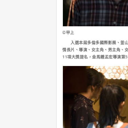
©甲上
入選本屆多倫多國際影展、釜山國
情長片、導演、女主角、男主角、
11項大獎提名，金馬鍾孟宏導演第