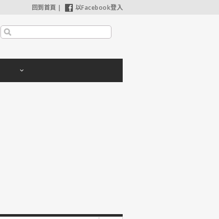
回到首頁
|
以Facebook登入
【奧德賽】配角也精采，扮演女巫瑟西的心情？珊曼莎莫頓：「感覺就像重生」
【哈利