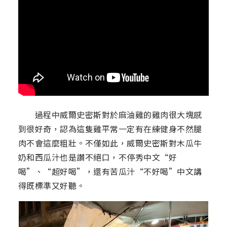
過程中威爾史密斯對於麻油雞的雞肉很大塊感
到很好奇，認為這隻雞平常一定有在練健身不然腿
肉不會這麼粗壯。不僅如此，威爾史密斯對木瓜牛
奶和西瓜汁也是讚不絕口，不停秀中文“好
喝”、“超好喝”，還有苦瓜汁“不好喝”中文講
得既標準又好聽。