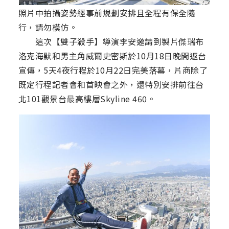
照片中拍攝姿勢經事前規劃安排且全程有保全隨
行，請勿模仿。
這次【雙子殺手】導演李安邀請到製片傑瑞布
洛克海默和男主角威爾史密斯於10月18日晚間返台
宣傳，5天4夜行程於10月22日完美落幕，片商除了
既定行程記者會和首映會之外，還特別安排前往台
北101觀景台最高樓層Skyline 460。