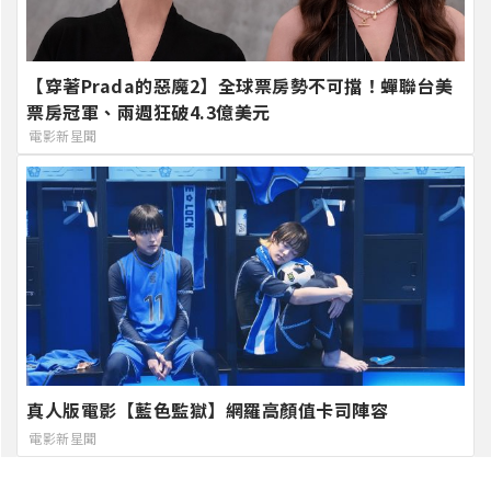
【穿著Prada的惡魔2】全球票房勢不可擋！蟬聯台美
票房冠軍、兩週狂破4.3億美元
電影新星聞
真人版電影【藍色監獄】網羅高顏值卡司陣容
電影新星聞