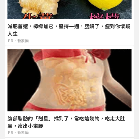
減肥首選，檸檬加它，堅持一週，腰細了，瘦到你懷疑
人生
PR・新素簡
腹部脂肪的「剋星」找到了，常吃這幾物，吃走大肚
囊，瘦出小蠻腰
PR・新素簡