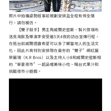
照片中拍攝姿勢經事前規劃安排且全程有保全隨
行，請勿模仿。
【雙子殺手】男主角威爾史密斯、製片傑瑞布
洛克海默及導演李安受邀5天4夜的訪台宣傳行程，
在抵台前威爾透露希望可以多了解當地人的生活文
化，因此片商特別安排現在最夯的“雙子”網紅展
榮展瑞（K.R Bros）以及主持人小8和威爾史密斯相
約“寧夏夜市”一起品嚐美味小吃、喝台式果汁和
挑戰夜市小遊戲。