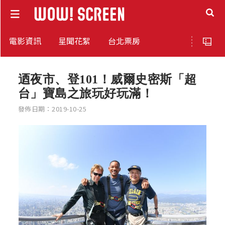
電影資訊
星聞花絮
台北票房
迺夜市、登101！威爾史密斯「超
台」寶島之旅玩好玩滿！
發佈日期：2019-10-25