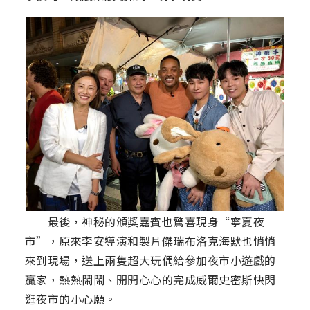
最後，神秘的頒獎嘉賓也驚喜現身“寧夏夜
市”，原來李安導演和製片傑瑞布洛克海默也悄悄
來到現場，送上兩隻超大玩偶給參加夜市小遊戲的
贏家，熱熱鬧鬧、開開心心的完成威爾史密斯快閃
逛夜市的小心願。