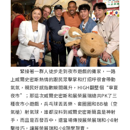
緊接著一群人徒步走到夜市遊戲的攤家，一路
上威爾史密斯熱情的跟民眾擊掌和打招呼很會帶動
氣氛，親民好感指數瞬間飆升，HIGH翻整個“寧夏
夜市”；那這次威爾史密斯和展榮展瑞總共PK了三
種夜市小遊戲，兵乓球丟丟樂、套圈圈和BB槍（空
氣槍）射氣球，誰都沒料到威爾史密斯簡直是神射
手，而且是百發百中，還當場傳授展榮展瑞和小8射
擊技巧，讓展榮展瑞和小8現學現賣。