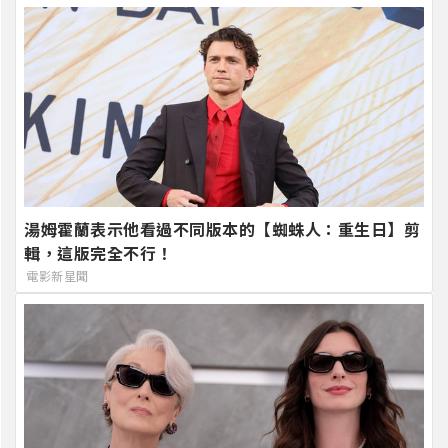
湯姆霍蘭表示他看過不同版本的【蜘蛛人：重生日】剪
輯，這版完全不行！
電影新星聞