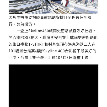
照片中拍攝姿勢經事前規劃安排且全程有保全隨
行，請勿模仿。
一登上Skyline460威爾史密斯就直呼好壯觀，
開心擺POSE拍照，導演李安則穿上威爾史密斯送他
的生日禮物T-SHIRT和製片傑瑞布洛克海默三人在
101觀景台最高樓層Skyline 460合影留下最美好的
回憶，台灣【雙子殺手】於10月23日隆重上映。