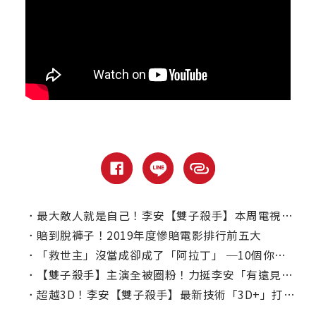
．
最大敵人就是自己！李安【雙子殺手】本周電視首播
．
賠到脫褲子！2019年度慘賠電影排行前五大
．
「救世主」沒當成卻成了「阿拉丁」 ─10個你不知道的威爾史密斯小秘密
．
【雙子殺手】主演全被圈粉！力挺李安「有遠見的開路先鋒」！
．
超越3D！李安【雙子殺手】最新技術「3D+」打造沉浸式觀影體驗