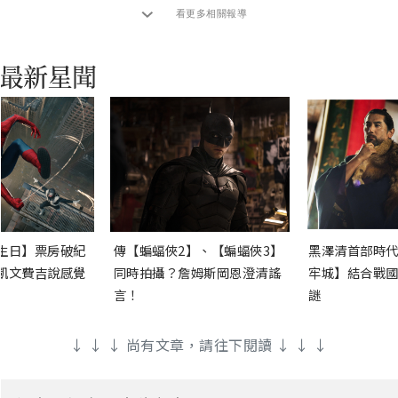
看更多相關報導
生日】票房破紀
傳【蝙蝠俠2】、【蝙蝠俠3】
黑澤清首部時代
凱文費吉說感覺
同時拍攝？詹姆斯岡恩澄清謠
牢城】結合戰國
言！
謎
↓ ↓ ↓ 尚有文章，請往下閱讀 ↓ ↓ ↓