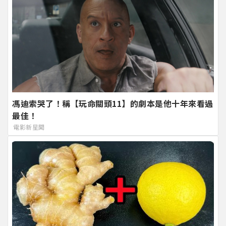
馮迪索哭了！稱【玩命關頭11】的劇本是他十年來看過
最佳！
電影新星聞