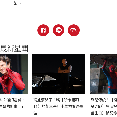
上架。
人？湯姆霍蘭：
馮迪索哭了！稱【玩命關頭
承襲傳統！【
完整的計畫。」
11】的劇本是他十年來看過最
局之戰】導演
佳！
重生日】破紀