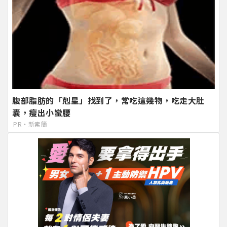
腹部脂肪的「剋星」找到了，常吃這幾物，吃走大肚
囊，瘦出小蠻腰
PR・新素簡