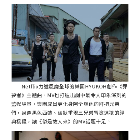
Netflix力邀風靡全球的樂團HYUKOH創作《罪
夢者》主題曲，MV也打造出劇中最令人印象深刻的
監獄場景，樂團成員更化身阿全與他的拜把兄弟
們，身穿黑色西裝、幽默重現三兄弟冒險逃獄的經
典橋段，讓《似是故人來》的MV話題十足。