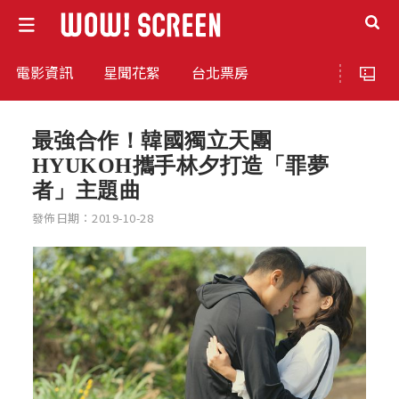
電影資訊
星聞花絮
台北票房
最強合作！韓國獨立天團
HYUKOH攜手林夕打造「罪夢
者」主題曲
發佈日期：2019-10-28