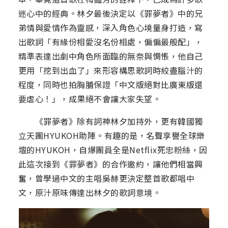
迷心中的經典。林夕最後決定以《罪夢者》中的兄
弟情與愛情作為靈感，深入角色心境量身打造，寫
出歌詞「有緣份相愛沒名份相處，偏偏最般配」，
精準表達出劇中角色所面臨的無奈與惆悵，他自己
更用「挖到出血了」來形容構思歌詞時絞盡腦汁的
程度，同時也拍胸脯保證「中文版絕對比廣東版還
要虐心！」，成果絕不會讓大家失望。
《罪夢者》除有詞神林夕加持外，更有韓國獨
立天團HYUKOH助陣。有趣的是，名聲享譽全球樂
壇的HYUKOH，自爆團員全是Netflix死忠粉絲，因
此這次接到《罪夢者》的合作邀約，讓他們相當興
奮，曾學過中文的主唱吳赫更決定整首歌都唱中
文，原汁原味傳達出林夕的歌詞意境。