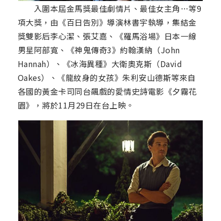
入圍本屆金馬獎最佳劇情片、最佳女主角…等9
項大獎，由《百日告別》導演林書宇執導，集結金
獎雙影后李心潔、張艾嘉、《羅馬浴場》日本一線
男星阿部寬、《神鬼傳奇3》約翰漢納（John
Hannah）、《冰海異種》大衛奧克斯（David
Oakes）、《龍紋身的女孩》朱利安山德斯等來自
各國的黃金卡司同台飆戲的愛情史詩電影《夕霧花
園》，將於11月29日在台上映。