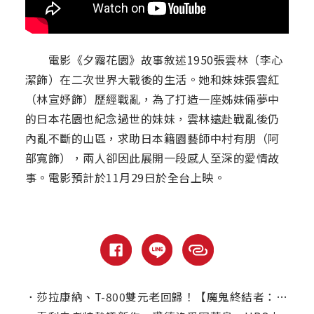
電影《夕霧花園》故事敘述1950張雲林（李心
潔飾）在二次世界大戰後的生活。她和妹妹張雲紅
（林宣妤飾）歷經戰亂，為了打造一座姊妹倆夢中
的日本花園也紀念過世的妹妹，雲林遠赴戰亂後仍
內亂不斷的山區，求助日本籍園藝師中村有朋（阿
部寬飾），兩人卻因此展開一段感人至深的愛情故
事。電影預計於11月29日於全台上映。
．
莎拉康納、T-800雙元老回歸！【魔鬼終結者：黑暗宿命】本周電視首播