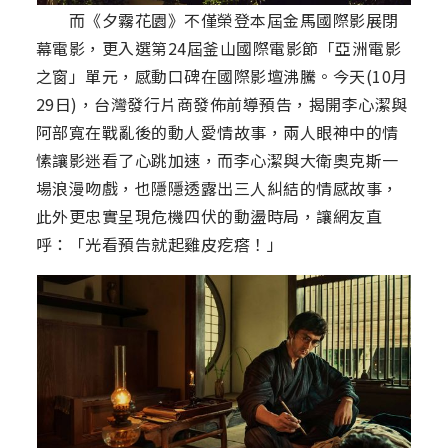
而《夕霧花園》不僅榮登本屆金馬國際影展閉
幕電影，更入選第24屆釜山國際電影節「亞洲電影
之窗」單元，感動口碑在國際影壇沸騰。今天(10月
29日)，台灣發行片商發佈前導預告，揭開李心潔與
阿部寬在戰亂後的動人愛情故事，兩人眼神中的情
愫讓影迷看了心跳加速，而李心潔與大衛奧克斯一
場浪漫吻戲，也隱隱透露出三人糾結的情感故事，
此外更忠實呈現危機四伏的動盪時局，讓網友直
呼：「光看預告就起雞皮疙瘩！」