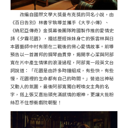
改編自國際文學大獎曼布克獎的同名小說，由
《百日告別》林書宇執導並攜手《大亨小傳》、
《納尼亞傳奇》金獎幕後團隊跨國製作推的愛情史
詩《夕霧花園》，描述歷經妹妹身亡的張雲林與日
本園藝師中村有朋在二戰後的揪心愛情故事。前導
預告以一首蕭邦的鋼琴曲貫穿，揭開李心潔與阿部
寬在片中產生情愫的浪漫過程，阿部寬一段英文台
詞說道：「花園是由許多時鐘組成，有些快，有些
慢，花園裡的生命都有自己的時間。」營造出神秘
又動人的氛圍，最後阿部寬獨白輕喚女主角的名
字，搭上張艾嘉抬頭充滿感情的眼神，更讓大批粉
絲忍不住想衝戲院朝聖！