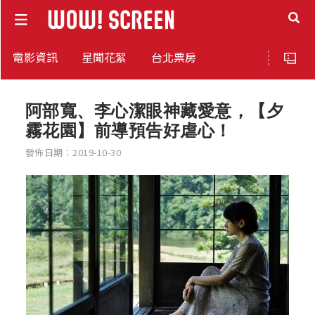
電影資訊
星聞花絮
台北票房
阿部寬、李心潔眼神藏愛意，【夕
霧花園】前導預告好虐心！
發佈日期：2019-10-30