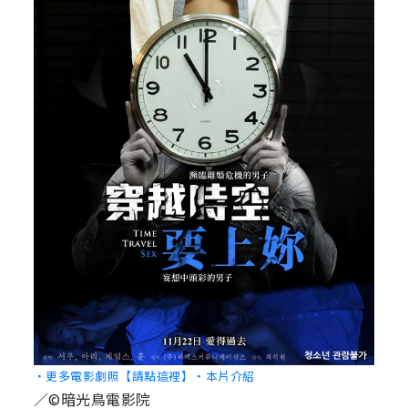
‧更多電影劇照【請點這裡】
‧本片介紹
／©暗光鳥電影院