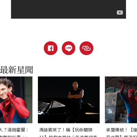
人？湯姆霍蘭：
馮迪索哭了！稱【玩命關頭
承襲傳統！【