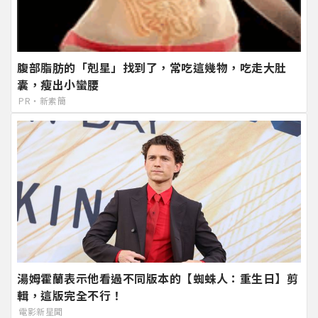
腹部脂肪的「剋星」找到了，常吃這幾物，吃走大肚
囊，瘦出小蠻腰
PR・新素簡
湯姆霍蘭表示他看過不同版本的【蜘蛛人：重生日】剪
輯，這版完全不行！
電影新星聞