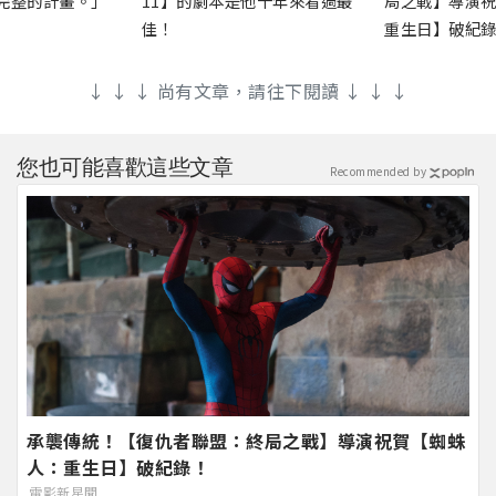
完整的計畫。」
11】的劇本是他十年來看過最
局之戰】導演
佳！
重生日】破紀
↓ ↓ ↓ 尚有文章，請往下閱讀 ↓ ↓ ↓
您也可能喜歡這些文章
Recommended by
承襲傳統！【復仇者聯盟：終局之戰】導演祝賀【蜘蛛
人：重生日】破紀錄！
電影新星聞