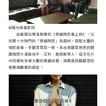
©暗光鳥電影院
由崔碩沅導演執導的《穿越時空要上妳》，以
近期十分熱門的「穿越時空」為題材，搭配大膽的
情慾故事，令觀眾耳目一新。為台灣觀眾熟悉的韓
國情慾片演員徐宇、艾利、詹姆斯等人，這次在片
中同樣有多場大膽的裸露床戲，將再度挑戰觀眾的
視覺與聽覺的感官。