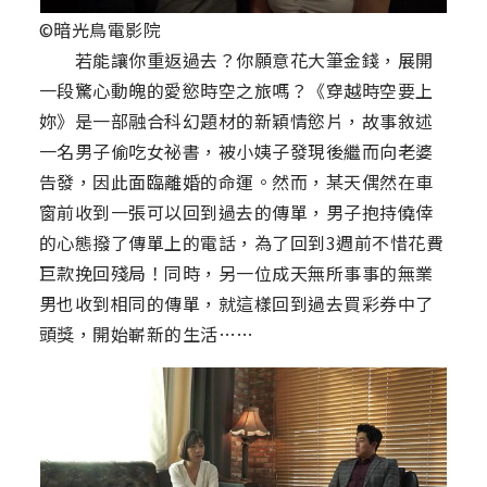
©暗光鳥電影院
若能讓你重返過去？你願意花大筆金錢，展開
一段驚心動魄的愛慾時空之旅嗎？《穿越時空要上
妳》是一部融合科幻題材的新穎情慾片，故事敘述
一名男子偷吃女祕書，被小姨子發現後繼而向老婆
告發，因此面臨離婚的命運。然而，某天偶然在車
窗前收到一張可以回到過去的傳單，男子抱持僥倖
的心態撥了傳單上的電話，為了回到3週前不惜花費
巨款挽回殘局！同時，另一位成天無所事事的無業
男也收到相同的傳單，就這樣回到過去買彩券中了
頭獎，開始嶄新的生活……