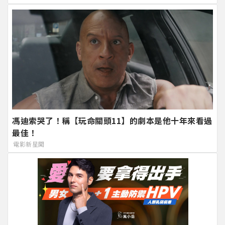
馮迪索哭了！稱【玩命關頭11】的劇本是他十年來看過
最佳！
電影新星聞