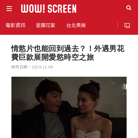
電影資訊
星聞花絮
台北票房
情慾片也能回到過去？！外遇男花
費巨款展開愛慾時空之旅
發佈日期：2019-11-06