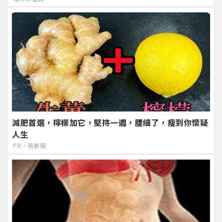
減肥首選，檸檬加它，堅持一週，腰細了，瘦到你懷疑
人生
PR・新素簡