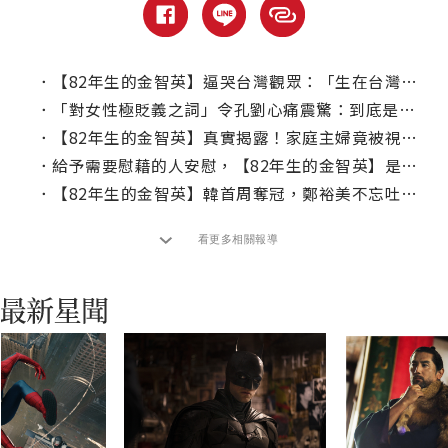
．
【82年生的金智英】逼哭台灣觀眾：「生在台灣好幸福！」
．
「對女性極貶義之詞」令孔劉心痛震驚：到底是誰造這種詞的？！
．
【82年生的金智英】真實揭露！家庭主婦竟被視為吸老公血的「媽蟲」？
．
給予需要慰藉的人安慰，【82年生的金智英】是部獻給每位觀眾的情書
．
【82年生的金智英】韓首周奪冠，鄭裕美不忘吐槽「老公」接演原因
看更多相關報導