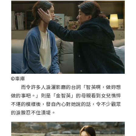
©車庫
而令許多人淚灑影廳的台詞「智英啊，做妳想
做的事吧。」則是「金智英」的母親看到女兒憔悴
不堪的模樣後，發自內心對她說的話，令不少觀眾
的淚腺忍不住潰堤。