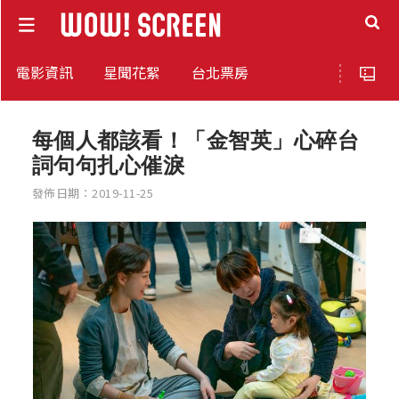
電影資訊
星聞花絮
台北票房
每個人都該看！「金智英」心碎台
詞句句扎心催淚
發佈日期：2019-11-25