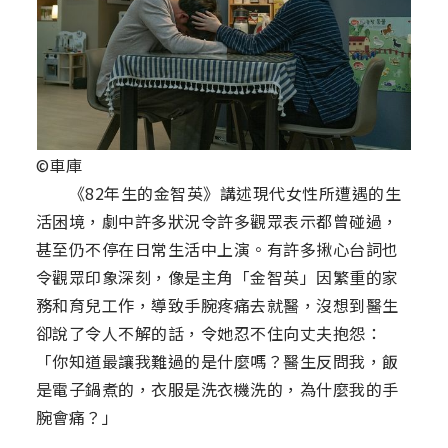
©車庫
《82年生的金智英》講述現代女性所遭遇的生
活困境，劇中許多狀況令許多觀眾表示都曾碰過，
甚至仍不停在日常生活中上演。有許多揪心台詞也
令觀眾印象深刻，像是主角「金智英」因繁重的家
務和育兒工作，導致手腕疼痛去就醫，沒想到醫生
卻說了令人不解的話，令她忍不住向丈夫抱怨：
「你知道最讓我難過的是什麼嗎？醫生反問我，飯
是電子鍋煮的，衣服是洗衣機洗的，為什麼我的手
腕會痛？」