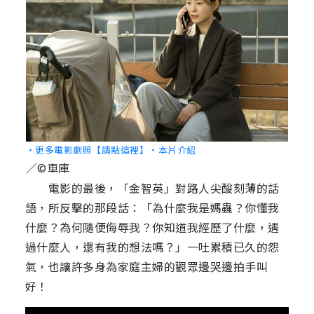
‧更多電影劇照【請點這裡】
‧本片介紹
／©車庫
電影的最後，「金智英」對路人尖酸刻薄的話
語，所反擊的那段話：「為什麼我是媽蟲？你懂我
什麼？為何隨便侮辱我？你知道我經歷了什麼，遇
過什麼人，還有我的想法嗎？」一吐累積已久的怨
氣，也讓許多身為家庭主婦的觀眾邊哭邊拍手叫
好！