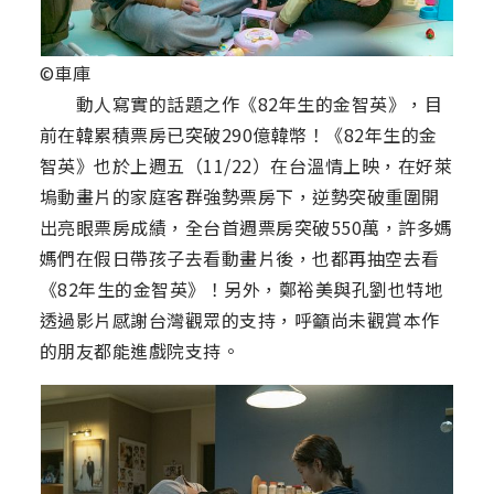
©車庫
動人寫實的話題之作《82年生的金智英》，目
前在韓累積票房已突破290億韓幣！《82年生的金
智英》也於上週五（11/22）在台溫情上映，在好萊
塢動畫片的家庭客群強勢票房下，逆勢突破重圍開
出亮眼票房成績，全台首週票房突破550萬，許多媽
媽們在假日帶孩子去看動畫片後，也都再抽空去看
《82年生的金智英》！另外，鄭裕美與孔劉也特地
透過影片感謝台灣觀眾的支持，呼籲尚未觀賞本作
的朋友都能進戲院支持。