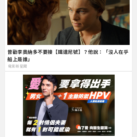
曾勸李奧納多不要接【鐵達尼號】？他說：「沒人在乎
船上是誰」
電影新星聞