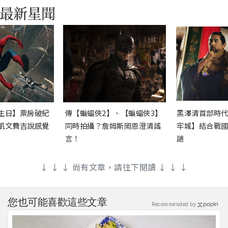
生日】票房破紀
傳【蝙蝠俠2】、【蝙蝠俠3】
黑澤清首部時
凱文費吉說感覺
同時拍攝？詹姆斯岡恩澄清謠
牢城】結合戰
言！
謎
↓ ↓ ↓ 尚有文章，請往下閱讀 ↓ ↓ ↓
您也可能喜歡這些文章
Recommended by