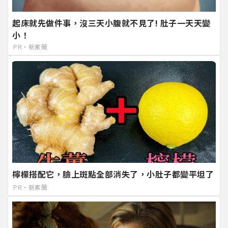
起床就先做件事，沒三天小腹就不見了! 肚子一天天變
小！
PR・新素簡
檸檬搭配它，臉上斑點全部消失了，小肚子都變平坦了
PR・新素簡