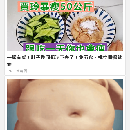
一週有感！肚子整個都消下去了！免節食，排空順暢就
夠
PR・新素簡