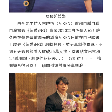
©藝起娛樂
由全能主持人林暐恆（阿KEN）首部自編自導
自演電影《練愛iNG》直闖2020年白色情人節！許
久未在螢光幕前曝光的導演阿KEN日前在自己臉書
上曝光《練愛iNG》啟動短片，並分享創作靈感，不
到五天影片觀看人數破55萬人次，臉書貼文已累積
1.4萬個讚，網友們紛紛表示：「超期待！」、「這
個短片很可以！」瞬間引爆討論分享熱浪。