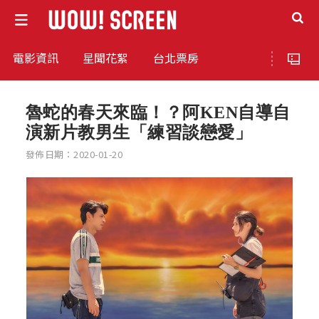
電影資訊
星聞花絮
台北票房
魯蛇的春天來臨！？阿KEN自導自
演新片教男生「練習談戀愛」
發佈日期：2020-01-20