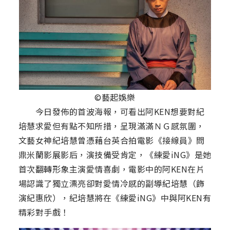
©藝起娛樂
今日發佈的首波海報，可看出阿KEN想要對紀
培慧求愛但有點不知所措，呈現滿滿ＮＧ感氛圍，
文藝女神紀培慧曾憑藉台英合拍電影《接線員》問
鼎米蘭影展影后，演技備受肯定，《練愛iNG》是她
首次翻轉形象主演愛情喜劇，電影中的阿KEN在片
場認識了獨立漂亮卻對愛情冷感的副導紀培慧（飾
演紀惠欣），紀培慧將在《練愛iNG》中與阿KEN有
精彩對手戲！