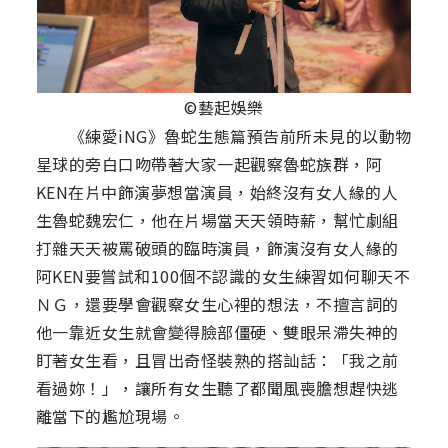
©藝起娛樂
《練愛iNG》魯蛇生態篇預告前所未見的以動物
星球的旁白口吻帶著大家一起觀察魯蛇族群，阿
KEN在片中飾演夢想當演員，始終沒有女人緣的人
生魯蛇魏宏仁，他在片場當天天領時薪，幫忙劇組
打雜天天被罵破頭的臨時演員，飾演沒有女人緣的
阿KEN要嘗試和100個不認識的女生練習如何聊天不
ＮＧ，還要學會觀察女生心裡的想法，不擅言詞的
他一靠近女生就會變得臉部僵硬、雙眼呆滯失神的
盯著女生看，且冒出奇怪裝熟的搭訕話：「我之前
看過妳！」，讓所有女生聽了都聞風喪膽想趕快逃
離當下的尷尬現場。