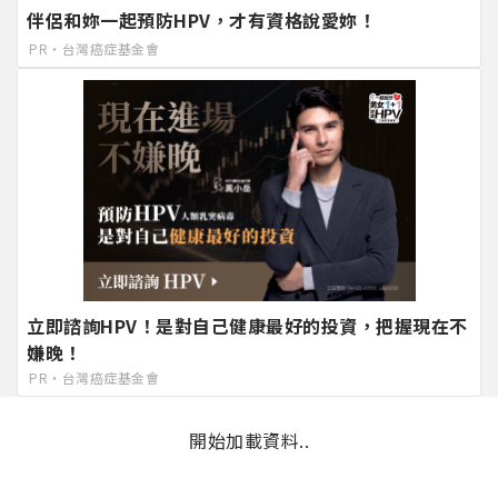
伴侶和妳一起預防HPV，才有資格說愛妳！
PR・台灣癌症基金會
立即諮詢HPV！是對自己健康最好的投資，把握現在不
嫌晚！
PR・台灣癌症基金會
開始加載資料..