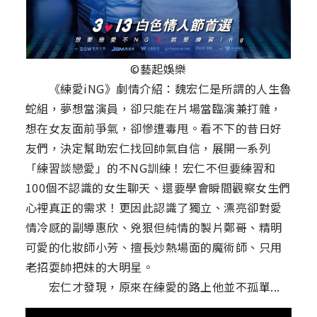
©藝起娛樂
《練愛iNG》劇情介紹：魏宏仁是所謂的人生魯
蛇組，夢想當演員，卻只能在片場當臨演兼打雜，
想在女友面前爭氣，卻慘遭毒甩。看不下的昔日好
友們，決定幫助宏仁找回帥氣自信，展開一系列
「練習談戀愛」的不NG訓練！宏仁不但要練習和
100個不認識的女生聊天、還要學會瞬間觀察女生們
心裡真正的需求！更因此認識了獨立、漂亮卻對愛
情冷感的副導惠欣、兇狠但純情的製片鄭哥、精明
可愛的化妝師小芳、擅長炒熱場面的魔術師、只用
老招耍帥把妹的大明星。
宏仁才發現，原來在練愛的路上他並不孤單...