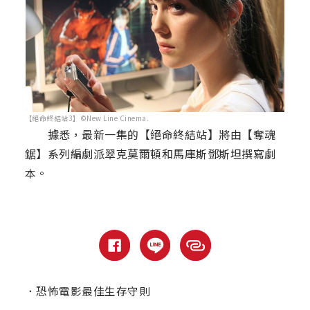
【絕命終結站3】©New Line Cinema.
據悉，最新一集的【絕命終結站】將由【奪魂
鋸】系列編劇派翠克莫爾頓和馬庫斯鄧斯坦撰寫劇
本。
．
恐怖電影最佳生存守則