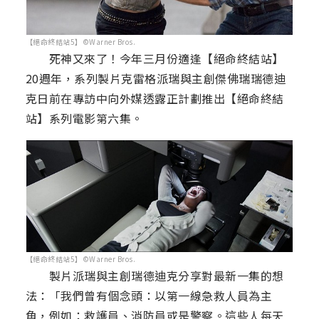
【絕命終結站5】©Warner Bros.
死神又來了！今年三月份適逢【絕命終結站】
20週年，系列製片克雷格派瑞與主創傑佛瑞瑞德迪
克日前在專訪中向外媒透露正計劃推出【絕命終結
站】系列電影第六集。
【絕命終結站5】©Warner Bros.
製片派瑞與主創瑞德迪克分享對最新一集的想
法：「我們曾有個念頭：以第一線急救人員為主
角，例如：救護員、消防員或是警察。這些人每天