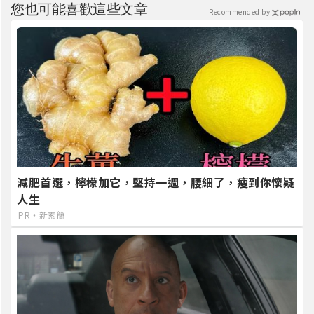
您也可能喜歡這些文章
Recommended by
減肥首選，檸檬加它，堅持一週，腰細了，瘦到你懷疑
人生
PR・新素簡