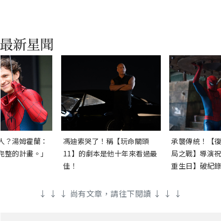
人？湯姆霍蘭：
馮迪索哭了！稱【玩命關頭
承襲傳統！【復
完整的計畫。」
11】的劇本是他十年來看過最
局之戰】導演祝
佳！
重生日】破紀錄
↓ ↓ ↓ 尚有文章，請往下閱讀 ↓ ↓ ↓