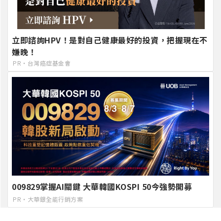
立即諮詢HPV！是對自己健康最好的投資，把握現在不
嫌晚！
PR・台灣癌症基金會
009829掌握AI關鍵 大華韓國KOSPI 50今強勢開募
PR・大華銀全能行銷方案