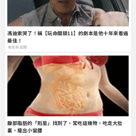
馮迪索哭了！稱【玩命關頭11】的劇本是他十年來看過
最佳！
電影新星聞
腹部脂肪的「剋星」找到了，常吃這幾物，吃走大肚
囊，瘦出小蠻腰