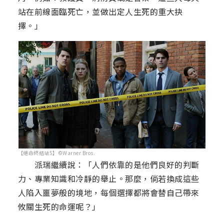
站在前線面臨死亡，並做出定人生死的重大抉
擇。」
【絕命終結站5】©Warner Bros.
派瑞繼續說：「人們依靠的是他們良好的判斷
力、專業知識和冷靜的舉止。那麼，倘若換成這些
人陷入噩夢般的境地，每個選擇都將會替自己帶來
攸關生死的命運呢？」