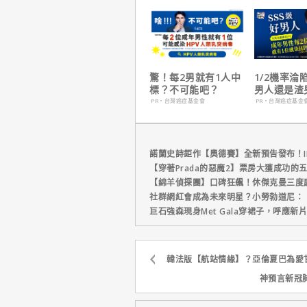
生日】破紀
驚！每2男就有1人中
1/2機率淪
標？不可能吧？
男人還是渣
在這
PR・台灣癌症基金會
PR・台灣癌症基金
諾蘭史詩鉅作【奧德賽】全新預告發布！I
【穿著Prada的惡魔2】票房大獲成功的
【綿羊偵探團】口碑狂飆！休傑克曼三度
社群網紅會成為未來明星？小勞勃道尼：
巨石強森現身Met Gala穿裙子，呼應
韓法版【航站情緣】？亞倫夏巴為愛
神預言新冠