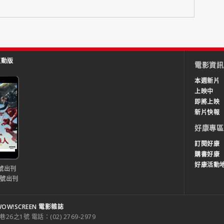
互動版
電影資訊
本週新片
上映中
即將上映
新片快報
好康專區
訂閱好康
購書好康
好康活動
號出刊
0號出刊
OW!SCREEN 電影雜誌
之1號 電話：(02) 2769-2979