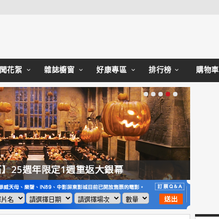
Close
聞花絮
雜誌櫥窗
好康專區
排行榜
購物車
】25週年限定1週重返大銀幕