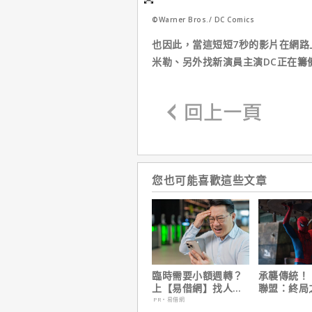
©Warner Bros./ DC Comics
也因此，當這短短7秒的影片在網路
米勒、另外找新演員主演DC正在籌
您也可能喜歡這些文章
臨時需要小額週轉？
承襲傳統！
上【易借網】找人
聯盟：終局
幫！資金快速到位
演祝賀【蜘
PR・易借網