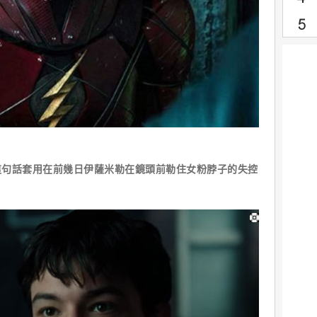
這句話套用在前幾日伊薩米勒在鏡頭前勒住女粉脖子的失控
。