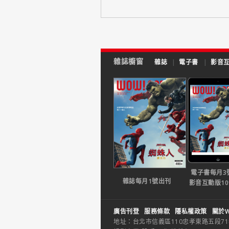
雜誌櫥窗
雜誌
|
電子書
|
影音
電子書每月3
雜誌每月1號出刊
影音互動版1
廣告刊登
服務條款
隱私權政策
關於W
地址：台北市信義區110忠孝東路五段71巷26