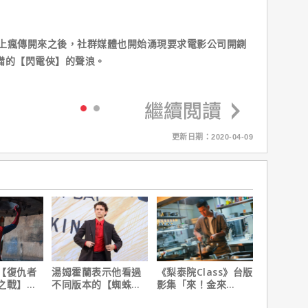
上瘋傳開來之後，社群媒體也開始湧現要求電影公司開鍘
備的【閃電俠】的聲浪。
更新日期：2020-04-09
【復仇者
湯姆霍蘭表示他看過
《梨泰院Class》台版
之戰】導
不同版本的【蜘蛛
影集「來！金來
蛛人：重
人：重生日】剪輯，
號！」HBO Max熱血