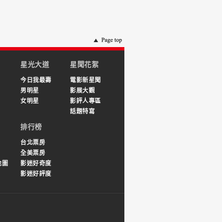
星光大道
星聞花絮
今日我最壽
電影新星聞
男明星
影展大觀
女明星
影評人專區
話題特寫
排行榜
台北票房
全美票房
地圖
影迷好奇度
影迷好評度