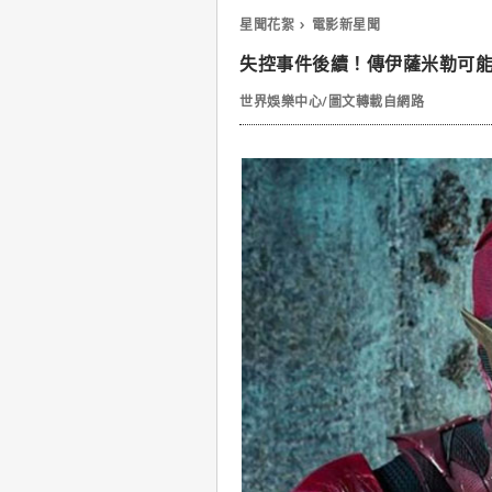
星聞花絮
電影新星聞
失控事件後續！傳伊薩米勒可
世界娛樂中心/圖文轉載自網路