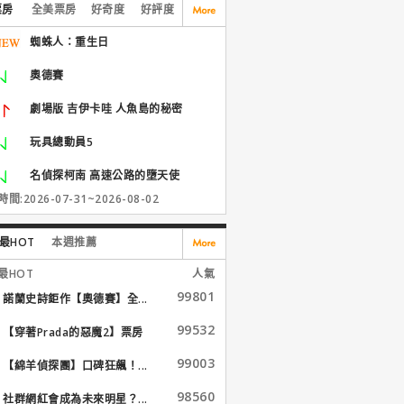
票房
全美票房
好奇度
好評度
蜘蛛人：重生日
奧德賽
劇場版 吉伊卡哇 人魚島的秘密
玩具總動員5
名偵探柯南 高速公路的墮天使
間:2026-07-31~2026-08-02
最HOT
本週推薦
最HOT
人氣
99801
諾蘭史詩鉅作【奧德賽】全...
99532
【穿著Prada的惡魔2】票房
大...
99003
【綿羊偵探團】口碑狂飆！...
98560
社群網紅會成為未來明星？...