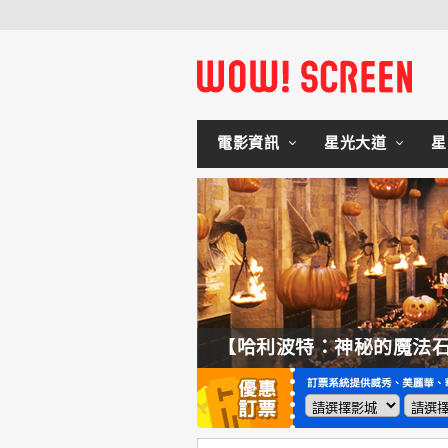
電影資訊
星光大道
星
【奧德賽】配角也精采，扮演女巫瑟西的心情？珊曼莎莫頓：「感覺就像重生」
【哈利波特：神秘的魔法石