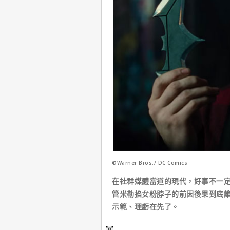
©Warner Bros./ DC Comics
在社群媒體當道的現代，好事不一
管米勒掐女粉脖子的前因後果到底
示範、理虧在先了。