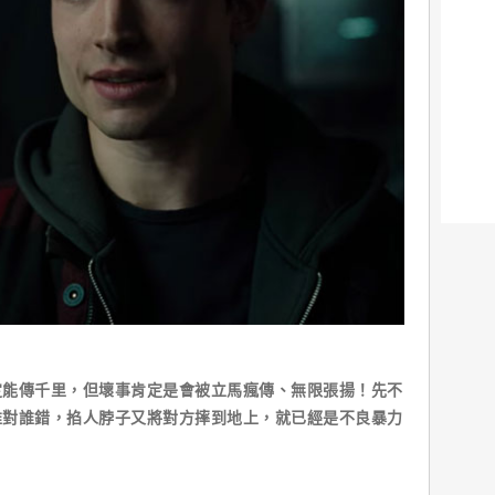
定能傳千里，但壞事肯定是會被立馬瘋傳、無限張揚！先不
誰對誰錯，掐人脖子又將對方摔到地上，就已經是不良暴力