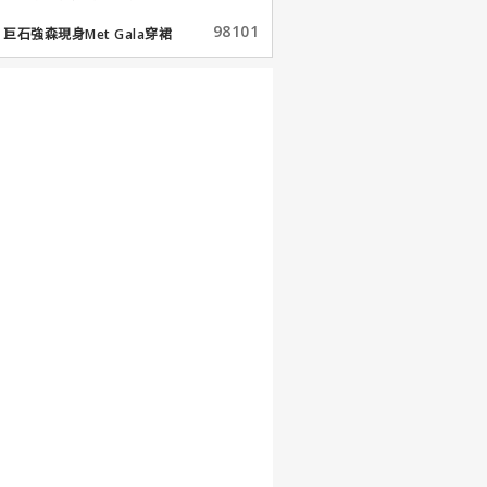
98101
巨石強森現身Met Gala穿裙
子...