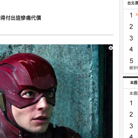
台北
能得付出這慘痛代價
統計時
本週
本週