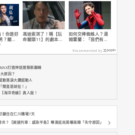
錄！
這版完全不行！
上線
陷！你是好
馮迪索哭了！稱【玩
如何交棒蜘蛛人？湯
男？關鍵
命關頭11】的劇本是
姆霍蘭：「我們有一
他十年來看過最佳！
個完整的計畫。」
會
Recommended by
MAX打造神話冒險新巔峰
五大原因？
感動落淚大讚超動人
「簡直是胡扯！」
新片【海洋奇緣】真人版！
甘願住在仁川機場7天
肺炎？【屍速列車：感染半島】導演延尚昊曝南韓「失守原因」