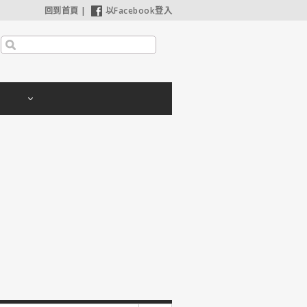
回到首頁
|
以Facebook登入
安海瑟薇苦等8年如願合作