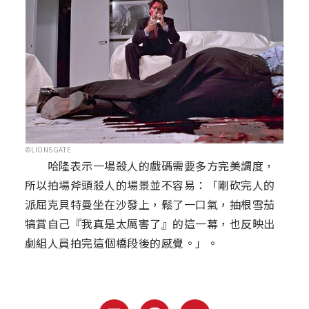
©LIONSGATE
哈隆表示一場殺人的戲碼需要多方完美調度，
所以拍場斧頭殺人的場景並不容易：「剛砍完人的
派屈克貝特曼坐在沙發上，鬆了一口氣，抽根雪茄
犒賞自己『我真是太厲害了』的這一幕，也反映出
劇組人員拍完這個橋段後的感覺。」。