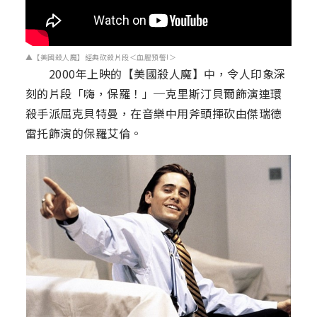
▲【美國殺人魔】經典砍殺片段＜血腥預警!＞
2000年上映的【美國殺人魔】中，令人印象深
刻的片段「嗨，保羅！」─克里斯汀貝爾飾演連環
殺手派屈克貝特曼，在音樂中用斧頭揮砍由傑瑞德
雷托飾演的保羅艾倫。