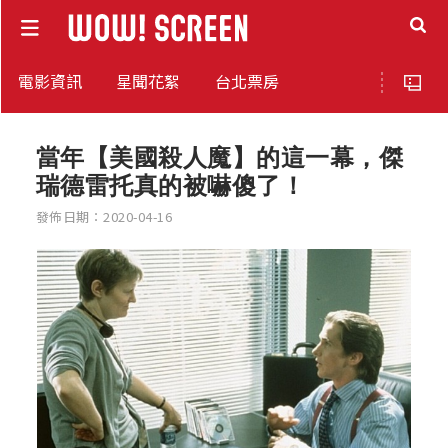
電影資訊
星聞花絮
台北票房
當年【美國殺人魔】的這一幕，傑
瑞德雷托真的被嚇傻了！
發佈日期：2020-04-16