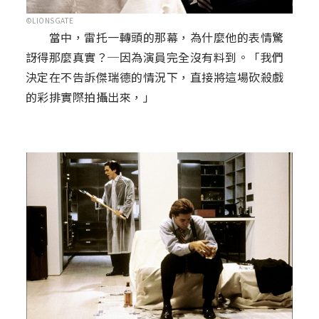
©LIONSGATE
當中，雷托一轉頭的那幕，為什麼他的表情驚
訝得那麼真實？─因為演員完全沒有料到。「我們
決定在不告訴傑瑞德的情況下，直接將這場砍殺戲
的彩排實際拍攝出來，」