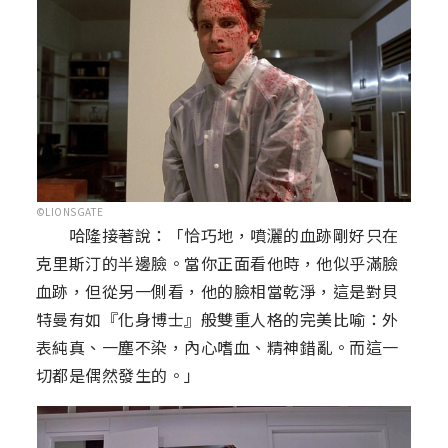
©LIONSGATE
哈隆接著說：「恰巧地，噴灑的血跡剛好只在
克里斯汀的半邊臉。當你正面看他時，他似乎滿臉
血跡，但從另一側看，他的臉相當乾淨，這是對貝
特曼有如『化身博士』般雙重人格的完美比喻：外
表純真、一塵不染，內心嗜血、精神錯亂。而這一
切都是偶然發生的。」