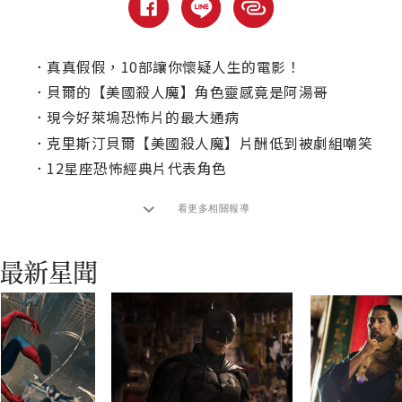
．
真真假假，10部讓你懷疑人生的電影！
．
貝爾的【美國殺人魔】角色靈感竟是阿湯哥
．
現今好萊塢恐怖片的最大通病
．
克里斯汀貝爾【美國殺人魔】片酬低到被劇組嘲笑
．
12星座恐怖經典片代表角色
看更多相關報導