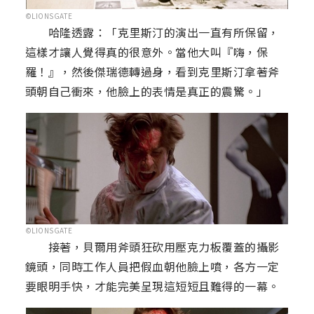
©LIONSGATE
哈隆透露：「克里斯汀的演出一直有所保留，
這樣才讓人覺得真的很意外。當他大叫『嗨，保
羅！』，然後傑瑞德轉過身，看到克里斯汀拿著斧
頭朝自己衝來，他臉上的表情是真正的震驚。」
©LIONSGATE
接著，貝爾用斧頭狂砍用壓克力板覆蓋的攝影
鏡頭，同時工作人員把假血朝他臉上噴，各方一定
要眼明手快，才能完美呈現這短短且難得的一幕。