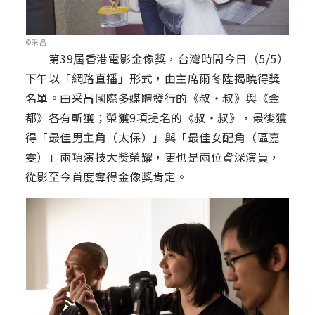
©采昌
第39屆香港電影金像獎，台灣時間今日（5/5）
下午以「網路直播」形式，由主席爾冬陞揭曉得獎
名單。由采昌國際多媒體發行的《叔‧叔》與《金
都》各有斬獲；榮獲9項提名的《叔‧叔》，最後獲
得「最佳男主角（太保）」與「最佳女配角（區嘉
雯）」兩項演技大獎榮耀，更也是兩位資深演員，
從影至今首度奪得金像獎肯定。