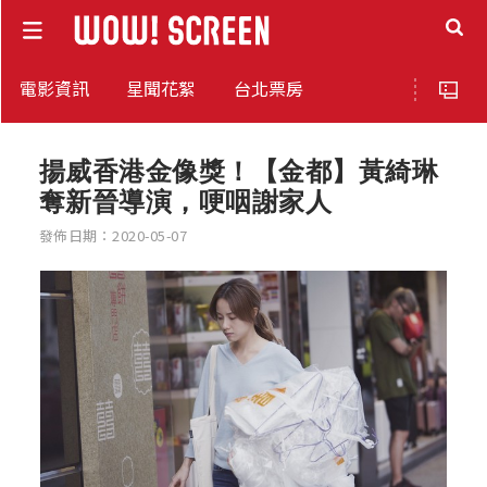
電影資訊
星聞花絮
台北票房
揚威香港金像獎！【金都】黃綺琳
奪新晉導演，哽咽謝家人
發佈日期：2020-05-07