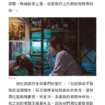
部戲。無論創意上面，或是製作上也都給我無限自
由。」
©采昌
她也感謝許多前輩們的幫忙：「包括張叔平幫
我剪這個版本，莊文強導演給我劇本的意見，還有
兩位監製陳慶嘉、柯星沛，多謝我的老闆林保怡，
和之前的老闆王維基先生。因為他們兩位都是很創