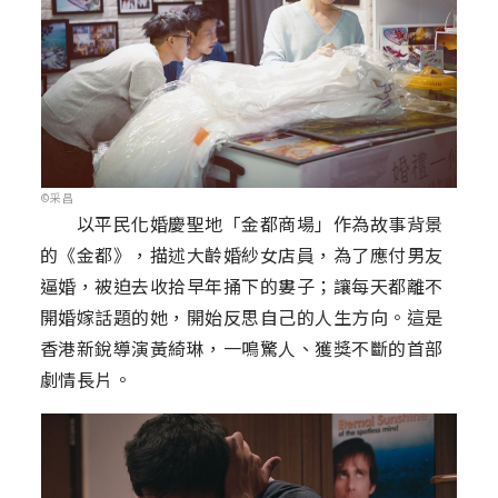
©采昌
以平民化婚慶聖地「金都商場」作為故事背景
的《金都》，描述大齡婚紗女店員，為了應付男友
逼婚，被迫去收拾早年捅下的婁子；讓每天都離不
開婚嫁話題的她，開始反思自己的人生方向。這是
香港新銳導演黃綺琳，一鳴驚人、獲獎不斷的首部
劇情長片。