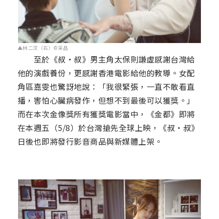
▲林二汶（右）©采昌
至於《叔‧叔》男主角太保則謙虛感謝台灣給
他的演戲養份，更感謝香港電影給他的教導。女配
角區嘉雯也驚訝地說：「我很緊張，一直不敢看直
播，害怕心臟病發作，但想不到最後可以獲獎。」
而在本次金像獎所有獲獎電影當中，《金都》即將
在本週五（5/8）於台灣搶先全球上映，《叔‧叔》
日後也即將發行影音商品與新媒體上架。