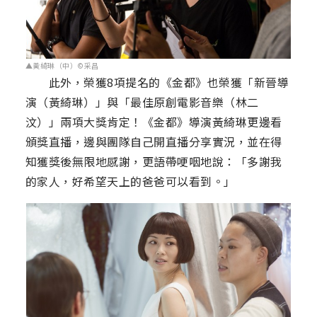
▲黃綺琳（中）©采昌
此外，榮獲8項提名的《金都》也榮獲「新晉導
演（黃綺琳）」與「最佳原創電影音樂（林二
汶）」兩項大獎肯定！《金都》導演黃綺琳更邊看
頒獎直播，邊與團隊自己開直播分享實況，並在得
知獲獎後無限地感謝，更語帶哽咽地說：「多謝我
的家人，好希望天上的爸爸可以看到。」