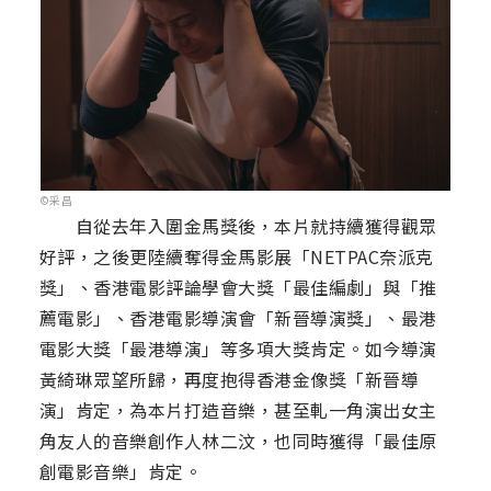
©采昌
自從去年入圍金馬獎後，本片就持續獲得觀眾
好評，之後更陸續奪得金馬影展「NETPAC奈派克
獎」、香港電影評論學會大獎「最佳編劇」與「推
薦電影」、香港電影導演會「新晉導演獎」、最港
電影大獎「最港導演」等多項大獎肯定。如今導演
黃綺琳眾望所歸，再度抱得香港金像獎「新晉導
演」肯定，為本片打造音樂，甚至軋一角演出女主
角友人的音樂創作人林二汶，也同時獲得「最佳原
創電影音樂」肯定。