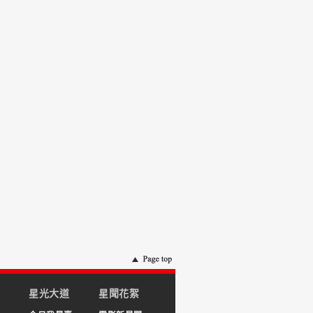
星光大道
星聞花絮