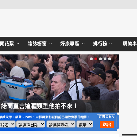
Close
聞花絮
雜誌櫥窗
好康專區
排行榜
購物車
，諾蘭直言這種類型他拍不來！