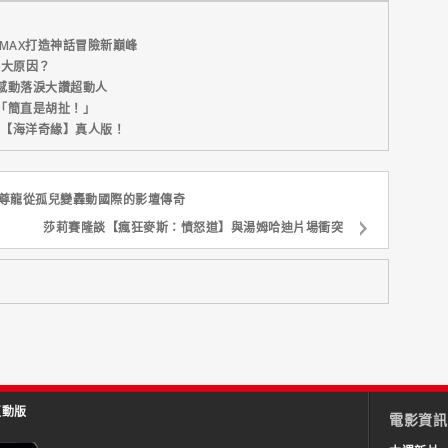
MAX打造神話冒險新巔峰
五大原因？
感動落淚大讚超動人
「簡直是胡扯！」
新片【海洋奇緣】真人版！
，尊龍從孤兒變轟動國際的影壇傳奇
莎莉賽隆談【瘋狂麥斯：憤怒道】與湯姆哈迪片場衝突
互動版
電影資訊