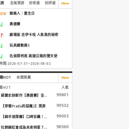
票房
全美票房
好奇度
好評度
蜘蛛人：重生日
奧德賽
劇場版 吉伊卡哇 人魚島的秘密
玩具總動員5
名偵探柯南 高速公路的墮天使
間:2026-07-31~2026-08-02
最HOT
本週推薦
最HOT
人氣
99801
諾蘭史詩鉅作【奧德賽】全...
99532
【穿著Prada的惡魔2】票房
大...
99003
【綿羊偵探團】口碑狂飆！...
98560
社群網紅會成為未來明星？...