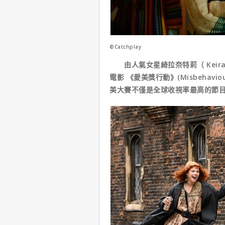
©Catchplay
由人氣女星綺拉奈特莉（ Keira 
電影 《愛美獎行動》(Misbehav
美大賽不僅是全球收視率最高的節