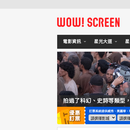
電影資訊
星光大道
星
如何交棒蜘蛛人？湯姆霍蘭：「我們有一個完整的計畫。」
拍過了科幻、史詩等類型