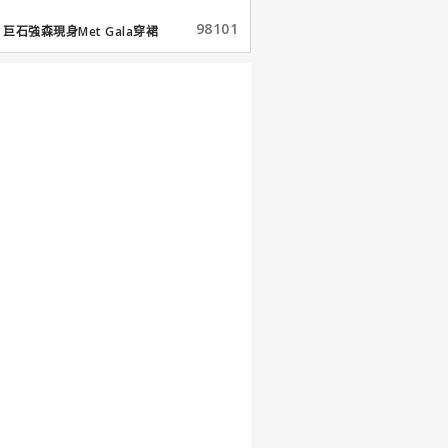
98101
巨石強森現身Met Gala穿裙
子...