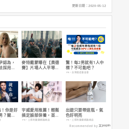
更新日期：2020-05-12
伊認為，
麥特戴蒙曝在【奧德
驚！每2男就有1人中
法採用方
賽】片場人人平等，
標？不可能吧？
因是？
沒有特殊待遇！
PR・台灣癌症基金會
陷！你是好
宇威愛用推薦！輕鬆
出遊只要帶這瓶，氣
男？關鍵
搞定臉部保養，首購
色好明亮
只要$390
會
PR・三得利健康網路商店
PR・三得利健康網路商店
Recommended by