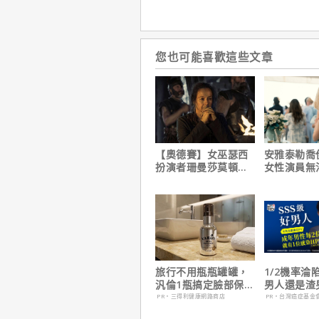
您也可能喜歡這些文章
【奧德賽】女巫瑟西
安雅泰勒喬
扮演者珊曼莎莫頓曝
女性演員無
心聲，已經一年沒接
法演技的原
戲！
旅行不用瓶瓶罐罐，
1/2機率淪
汎倫1瓶搞定臉部保
男人還是渣
養！
在這
PR・三得利健康網路商店
PR・台灣癌症基金