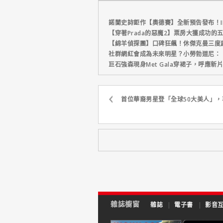
諾蘭史詩鉅作【奧德賽】全新預告發布！I
【穿著Prada的惡魔2】票房大獲成功的
【綿羊偵探團】口碑狂飆！休傑克曼三度
社群網紅會成為未來明星？小勞勃道尼：
巨石強森現身Met Gala穿裙子，呼應
首位華裔男星登「全球50大美人」
雜誌櫥窗
雜誌
|
電子書
|
影音