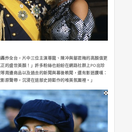
炸全台，片中三位主演尊龍、陳冲與鄔君梅的高顏值更
正的盛世美顏！」許多粉絲也紛紛在網路社群上PO出珍
報等周邊商品以及過去的新聞與幕後軼聞，還有影迷讚嘆：
電影原聲帶，沉浸在這部史詩鉅作的唯美氛圍裡。」