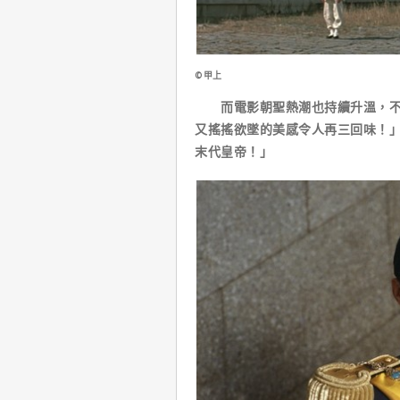
©甲上
而電影朝聖熱潮也持續升溫，不但
又搖搖欲墜的美感令人再三回味！」
末代皇帝！」