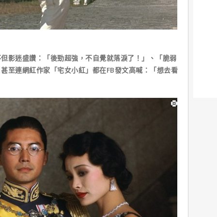
影迷盛讚：「後勁超強，不自覺就落淚了！」、「脆弱
甚至連網紅作家「宅女小紅」都在FB發文高喊：「想去看