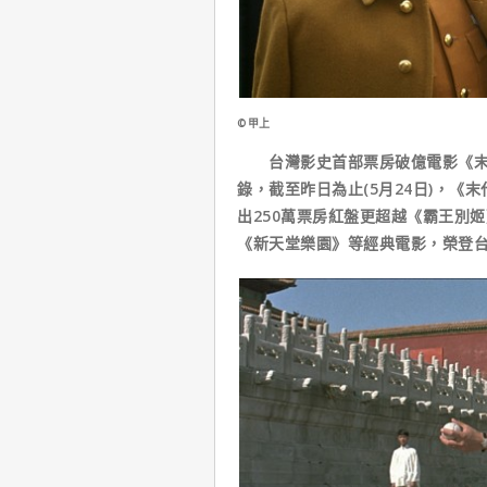
©甲上
台灣影史首部票房破億電影《末代
錄，截至昨日為止(5月24日)，《
出250萬票房紅盤更超越《霸王別姬
《新天堂樂園》等經典電影，榮登