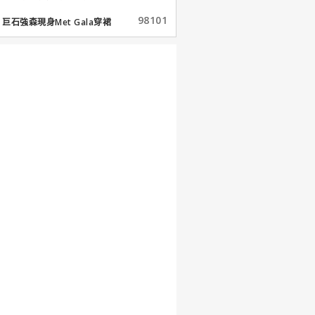
98101
巨石強森現身Met Gala穿裙
子...