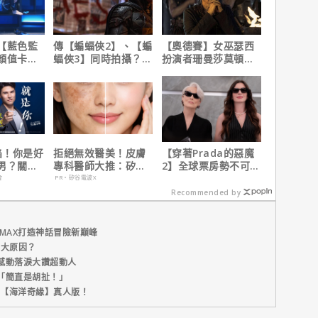
【藍色監
傳【蝙蝠俠2】、【蝙
【奧德賽】女巫瑟西
顏值卡司
蝠俠3】同時拍攝？詹
扮演者珊曼莎莫頓曝
姆斯岡恩澄清謠言！
心聲，已經一年沒接
戲！
陷！你是好
拒絕無效醫美！皮膚
【穿著Prada的惡魔
男？關鍵
專科醫師大推：矽谷
2】全球票房勢不可
電波 X 讓肌膚由內而
擋！蟬聯台美票房冠
會
PR・矽谷電波X
外更強韌
軍、兩週狂破4.3億美
Recommended by
元
MAX打造神話冒險新巔峰
五大原因？
感動落淚大讚超動人
「簡直是胡扯！」
新片【海洋奇緣】真人版！