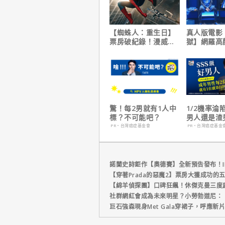
【蜘蛛人：重生日】
真人版電影
票房破紀錄！漫威總
獄】網羅高
裁凱文費吉說感覺很
陣容
讚！
驚！每2男就有1人中
1/2機率淪
標？不可能吧？
男人還是渣
在這
PR・台灣癌症基金會
PR・台灣癌症基金
諾蘭史詩鉅作【奧德賽】全新預告發布！I
【穿著Prada的惡魔2】票房大獲成功的
【綿羊偵探團】口碑狂飆！休傑克曼三度
社群網紅會成為未來明星？小勞勃道尼：
巨石強森現身Met Gala穿裙子，呼應