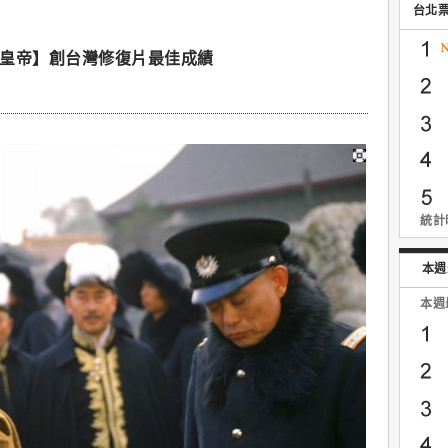
台北
代皇帝】創台灣修復片最佳成績
統計時
本週
本週