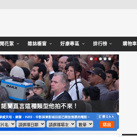
Close
聞花絮
雜誌櫥窗
好康專區
排行榜
購物車
，諾蘭直言這種類型他拍不來！