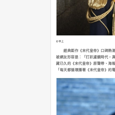
©甲上
經典鉅作《末代皇帝》口碑熱潮轟
被網友形容是：「打趴濾鏡時代，真
藏已久的《末代皇帝》原聲帶、海
「每天都循環播著《末代皇帝》的