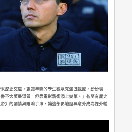
歷史交織，更讓年輕的學生觀眾充滿既視感，紛紛表
科書不太著墨溥儀，但靠電影藝術添上幾筆。」甚至有歷史
皇帝》的劇情與隱喻手法，讓這部影壇經典意外成為課外輔