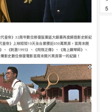
皇帝》32周年數位修復版重返大銀幕再度締造影史新紀
末代皇帝》上映短短10天全台累積近650萬票房，首周末開
》、《刺激1995》、《阿飛正傳》、《海上鋼琴師》、
台灣影史數位修復電影首周末開片票房第一的紀錄！