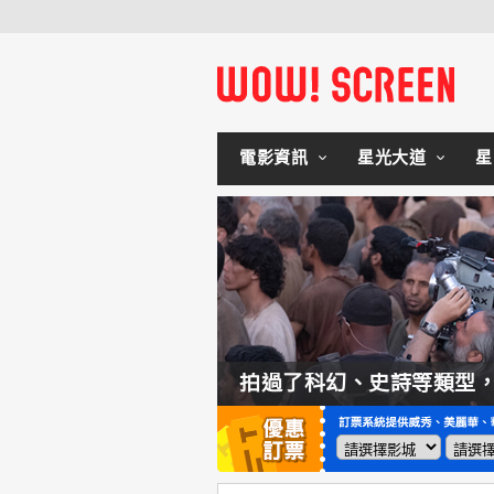
電影資訊
星光大道
星
如何交棒蜘蛛人？湯姆霍蘭：「我們有一個完整的計畫。」
拍過了科幻、史詩等類型