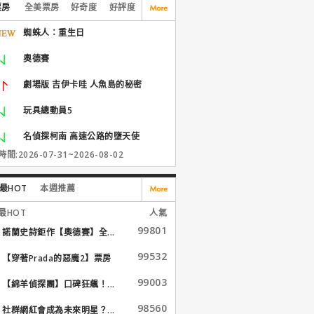
票房
全美票房
好奇度
好評度
蜘蛛人：重生日
奧德賽
劇場版 吉伊卡哇 人魚島的秘密
玩具總動員5
名偵探柯南 高速公路的墮天使
間:2026-07-31~2026-08-02
最HOT
本週推薦
最HOT
人氣
99801
諾蘭史詩鉅作【奧德賽】全...
99532
【穿著Prada的惡魔2】票房
大...
99003
【綿羊偵探團】口碑狂飆！...
98560
社群網紅會成為未來明星？...