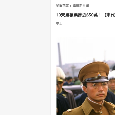
星聞花絮
電影新星聞
10天累積票房近650萬！【末
甲上