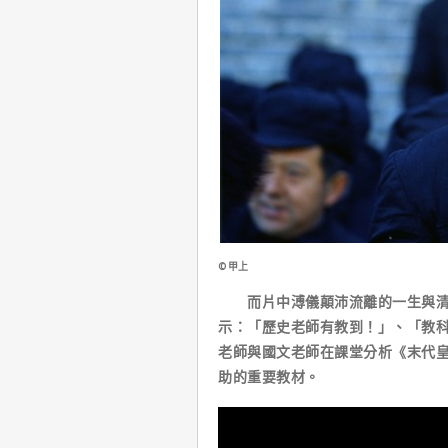
©甲上
而片中溥儀顛沛流離的一生與清末
示：「歷史老師有教到！」、「教
老師與國文老師在課堂分析《末代
助的重要教材。