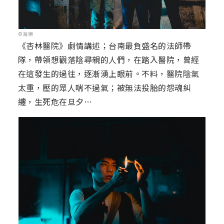
©海樂
《杏林醫院》劇情講述；台南最負盛名的法師帶
隊，帶領想觀落陰尋親的人們，在踏入醫院，曾經
在這發生的過往，逐漸湧上眼前。不料，醫院陰氣
太重，壓的眾人喘不過氣；被無法投胎的怨魂糾
纏，生死危在旦夕…