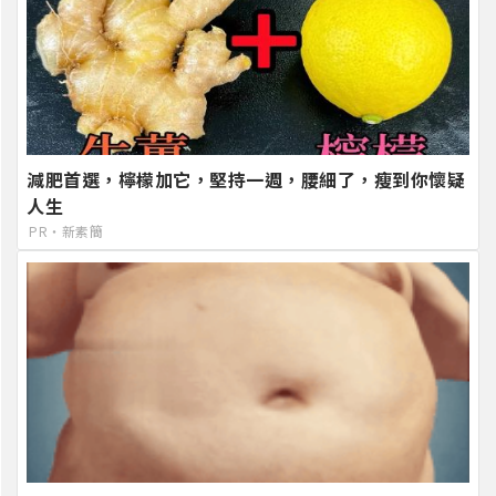
減肥首選，檸檬加它，堅持一週，腰細了，瘦到你懷疑
人生
PR・新素簡