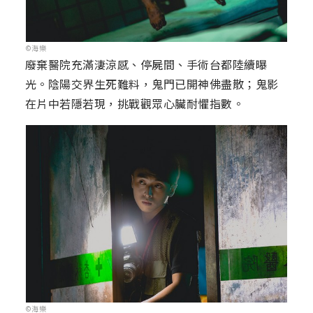
©海樂
廢棄醫院充滿淒涼感、停屍間、手術台都陸續曝
光。陰陽交界生死難料，鬼門已開神佛盡散；鬼影
在片中若隱若現，挑戰觀眾心臟耐懼指數。
©海樂