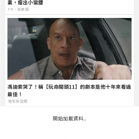
囊，瘦出小蠻腰
PR・新素簡
馮迪索哭了！稱【玩命關頭11】的劇本是他十年來看過
最佳！
電影新星聞
開始加載資料..