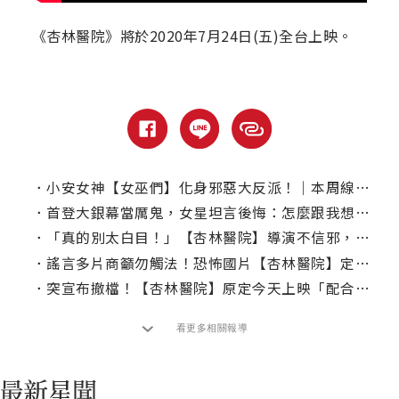
《杏林醫院》將於2020年7月24日(五)全台上映。
．
小安女神【女巫們】化身邪惡大反派！｜本周線上、電視首播推薦
．
首登大銀幕當厲鬼，女星坦言後悔：怎麼跟我想的不一樣
．
「真的別太白目！」【杏林醫院】導演不信邪，竟遭衰運纏三年
．
謠言多片商籲勿觸法！恐怖國片【杏林醫院】定檔跨年壓軸
．
突宣布撤檔！【杏林醫院】原定今天上映「配合亞洲國家」延檔
看更多相關報導