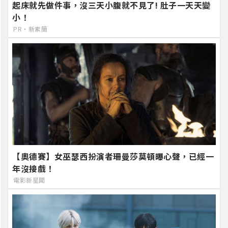
起床就先做件事，沒三天小腹就不見了! 肚子一天天變
小！
PR・新素簡
【奧德賽】女巫瑟西扮演者珊曼莎莫頓曝心聲，已經一
年沒接戲！
電影新星聞