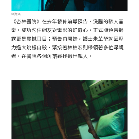
©海樂
《杏林醫院》在去年發佈前導預告，洗腦的駭人音
樂，成功勾住網友對電影的好奇心。正式版預告揭
露更是震撼耳目；預告甫開始，護士朱芷瑩就因壓
力過大跳樓自殺，緊接著林柏宏則帶領著多位尋親
者，在醫院各個角落尋找過世親人。