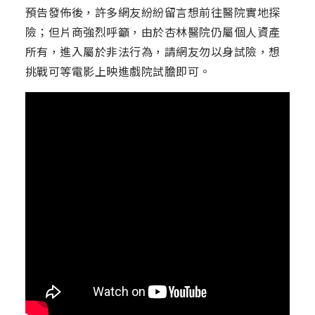
預告發佈後，許多網友紛紛留言想前往醫院實地探
險；但片商強烈呼籲，由於杏林醫院仍屬個人資產
所有，進入屬於非法行為，請網友勿以身試險，想
挑戰可等電影上映進戲院試膽即可。