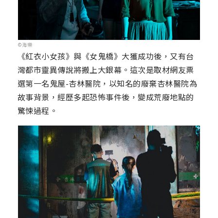
©海樂
《紅衣小女孩》與《女鬼橋》大獲成功後，又有台
灣都市靈異傳說將搬上大銀幕。這次是取材網友票
選第一名鬼屋-杏林醫院，以知名的廢棄杏林醫院為
故事背景，經歷多起恐怖事件後，變成荒廢地點的
驚悚過程。