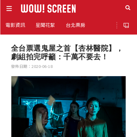
電影資訊
星聞花絮
台北票房
全台票選鬼屋之首【杏林醫院】，
劇組拍完呼籲：千萬不要去！
發佈日期：2020-06-18