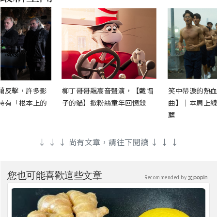
蘭反擊，許多影
柳丁哥哥飆高音聲演，【戴帽
笑中帶淚的熱血
時有「根本上的
子的貓】掀粉絲童年回憶殺
曲】｜本周上線
薦
↓ ↓ ↓ 尚有文章，請往下閱讀 ↓ ↓ ↓
您也可能喜歡這些文章
Recommended by