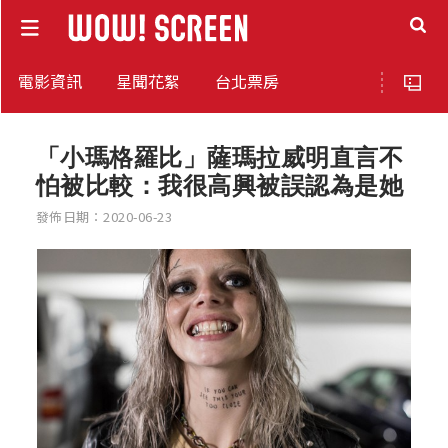
電影資訊
星聞花絮
台北票房
「小瑪格羅比」薩瑪拉威明直言不
怕被比較：我很高興被誤認為是她
發佈日期：2020-06-23