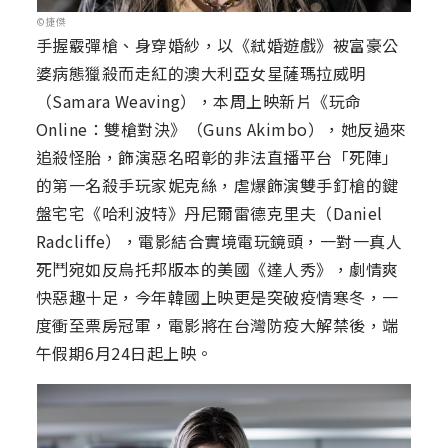
©捷傑
手握霰彈槍、身穿婚紗，以《弒婚遊戲》被富豪公
婆病態獵殺而走紅的澳大利亞女星薩瑪拉威明
（Samara Weaving），本周上映新片《玩命
Online：雙槍對決》（Guns Akimbo），她反過來
追殺怪胎，飾演惡名昭彰的非法直播平台「死陣」
的第一名殺手玩家妮克絲，虐爆飾演雙手釘槍的鍵
盤宅宅《哈利波特》丹尼爾雷德克里夫（Daniel
Radcliffe），電影結合實境電玩鏡頭，一對一真人
死鬥宛如反烏托邦版本的美國《達人秀》，劇情爽
快惡趣十足，今年韓國上映更是突破疫情寒冬，一
度衝至票房冠軍，電影將在台灣防疫大解禁後，端
午假期6月24日起上映。