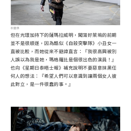
©捷傑
但在光環加持下的薩瑪拉威明，闖蕩好萊塢的前期
並不是很順遂，因為酷似《自殺突擊隊》小丑女一
直被比較，而她從來不避諱直言：『我很高興被別
人誤以為我是她，瑪格羅比是個很出色的演員！』
也向《星期日泰晤士報》補充說明不要惡意抹黑任
何人的想法：『希望人們可以意識到讓兩個女人彼
此對立，是一件很蠢的事。』