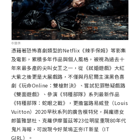
©捷傑
憑藉著恐怖喜劇類型的Netflix《辣手保姆》等影集
及電影，累積多年作品與個人風格，被視為過去十
年來最多產的尖叫女王之一，從《弒婚遊戲》大紅
大紫之後更是大展戲路，不僅與丹尼爾主演黑色喜
劇《玩命Online：雙槍對決》、嘗試犯罪懸疑戲路
《雙面遊戲》、參演《特種部隊》系列最新作品
《特種部隊：蛇眼之戰》，更擔當路易威登（Louis
Vuitton）2020早秋系列的廣吿模特兒，與龐德女
郎蕾雅瑟杜、克蘿伊摩蕾茲等23位明星重現80年代
鬼片海報，可說現今好萊塢正夯IT新星（IT
GIRL）。