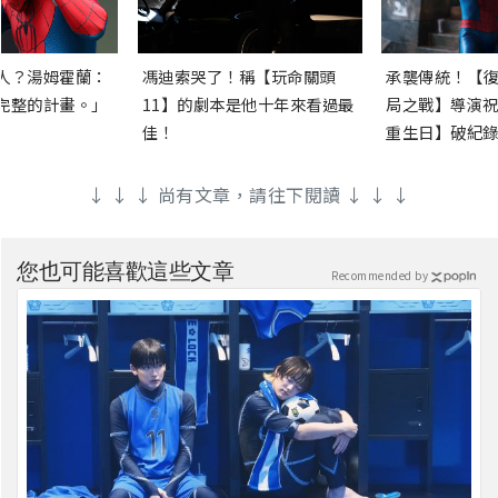
人？湯姆霍蘭：
馮迪索哭了！稱【玩命關頭
承襲傳統！【復
完整的計畫。」
11】的劇本是他十年來看過最
局之戰】導演祝
佳！
重生日】破紀錄
↓ ↓ ↓ 尚有文章，請往下閱讀 ↓ ↓ ↓
您也可能喜歡這些文章
Recommended by