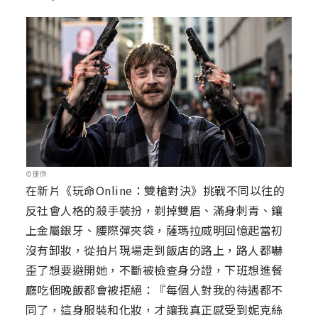
©捷傑
在新片《玩命Online：雙槍對決》挑戰不同以往的
反社會人格的殺手裝扮，剃掉雙眉、滿身刺青、鑲
上金屬銀牙、腰際彈夾袋，薩瑪拉威明回憶起當初
沒有卸妝，從拍片現場走到飯店的路上，路人都嚇
歪了想要避開她，不斷被檢查身分證，下班想進餐
廳吃個晚飯都會被拒絕：『每個人對我的待遇都不
同了，這身服裝和化妝，才讓我真正感受到妮克絲