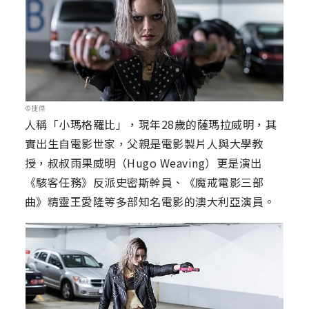
©捷傑
人稱「小瑪格羅比」，現年28歲的薩瑪拉威明，其
實出生自電影世家，父親是電影製片人與大學教
授，叔叔雨果威明（Hugo Weaving）更是演出
《駭客任務》反派史密斯幹員、《魔戒電影三部
曲》精靈王愛隆等多部知名電影的澳大利亞演員。