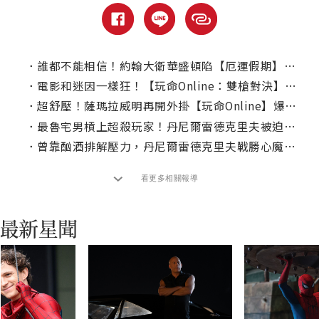
．
誰都不能相信！約翰大衛華盛頓陷【厄運假期】｜本周線上、電視首播推薦
．
電影和迷因一樣狂！【玩命Online：雙槍對決】全台殺出百萬票房
．
超舒壓！薩瑪拉威明再開外掛【玩命Online】爆頭、槍戰不手軟
．
最魯宅男槓上超殺玩家！丹尼爾雷德克里夫被迫追殺「地獄新娘」
．
曾靠酗酒排解壓力，丹尼爾雷德克里夫戰勝心魔不怕角色侷限
看更多相關報導