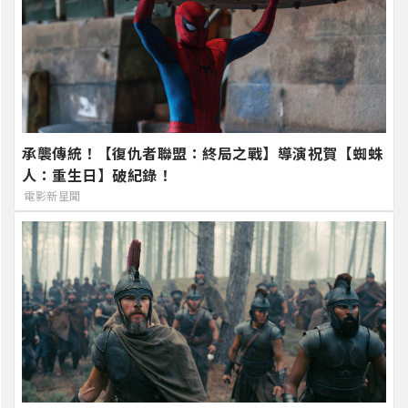
承襲傳統！【復仇者聯盟：終局之戰】導演祝賀【蜘蛛
人：重生日】破紀錄！
電影新星聞