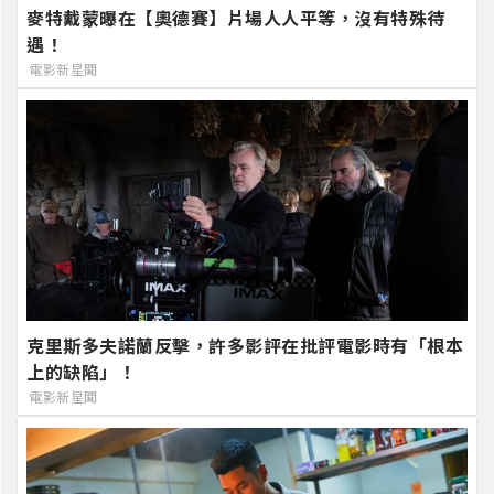
麥特戴蒙曝在【奧德賽】片場人人平等，沒有特殊待
遇！
電影新星聞
克里斯多夫諾蘭反擊，許多影評在批評電影時有「根本
上的缺陷」！
電影新星聞