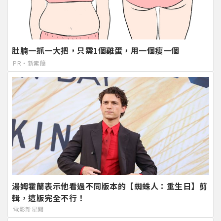
肚腩一抓一大把，只需1個雞蛋，用一個瘦一個
PR・新素簡
湯姆霍蘭表示他看過不同版本的【蜘蛛人：重生日】剪
輯，這版完全不行！
電影新星聞