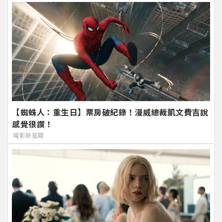
【蜘蛛人：重生日】票房破紀錄！漫威總裁凱文費吉說
感覺很讚！
電影新星聞