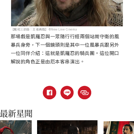
【魔戒三部曲：王者再臨】©New Line Cinema
那場戲是凱羅忍與一眾隨行行經兩個站崗守衛的風
暴兵身旁，下一個鏡頭則是其中一位風暴兵跟另外
一位同伴介紹：這就是凱羅忍的騎兵團。這位開口
解說的角色正是由厄本客串演出。