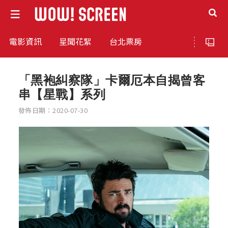
電影資訊
星聞花絮
台北票房
「黑袍糾察隊」卡爾厄本自揭曾客
串【星戰】系列
發佈日期：2020-07-30