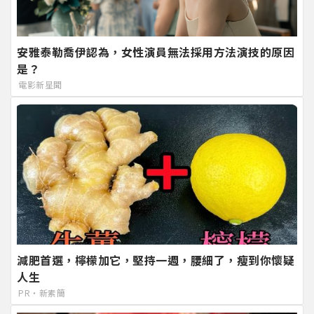
安雅泰勒喬伊認為，女性演員無法採用方法演技的原因
是？
電影新星聞
減肥首選，檸檬加它，堅持一週，腰細了，瘦到你懷疑
人生
PR・新素簡