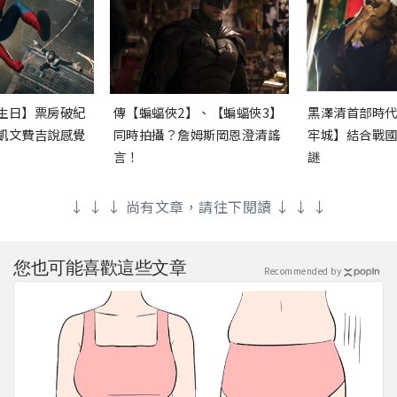
生日】票房破紀
傳【蝙蝠俠2】、【蝙蝠俠3】
黑澤清首部時
凱文費吉說感覺
同時拍攝？詹姆斯岡恩澄清謠
牢城】結合戰
言！
謎
↓ ↓ ↓ 尚有文章，請往下閱讀 ↓ ↓ ↓
您也可能喜歡這些文章
Recommended by