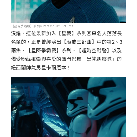
【星際爭霸戰】系列©Paramount Pictures
沒錯，這位最新加入【星戰】系列客串名人落落長
名單的，正是曾經演出【魔戒三部曲】中的第2、3
兩集、【星際爭霸戰】系列、【超時空戰警】以及
備受粉絲推崇與喜愛的熱門影集「黑袍糾察隊」的
紐西蘭帥氣男星卡爾厄本！