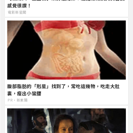
感覺很讚！
電影新星聞
腹部脂肪的「剋星」找到了，常吃這幾物，吃走大肚
囊，瘦出小蠻腰
PR・新素簡