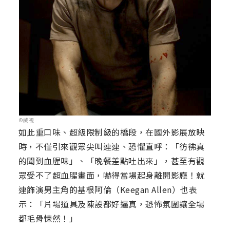
©威視
如此重口味、超級限制級的橋段，在國外影展放映
時，不僅引來觀眾尖叫連連、恐懼直呼：「彷彿真
的聞到血腥味」、「晚餐差點吐出來」，甚至有觀
眾受不了超血腥畫面，嚇得當場起身離開影廳！就
連飾演男主角的基根阿倫（Keegan Allen）也表
示：「片場道具及陳設都好逼真，恐怖氛圍讓全場
都毛骨悚然！」