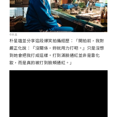
©采昌
朴星雄並分享這段爆笑拍攝經歷：「開拍前，我對
嚴正化說：『沒關係，妳就用力打吧。』只是沒想
到她會把我打成這樣。打到滿臉通紅並非是靠化
妝，而是真的被打到臉頰通紅。」