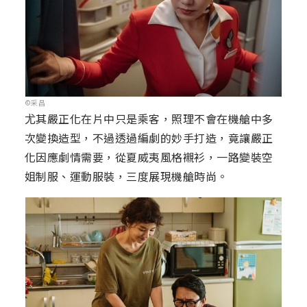
©采昌
尤其嚴正化在片中只是乘客，照理不會在機艙中多
次變換造型，不過透過編劇的妙手打造，竟讓嚴正
化因應劇情需要，從夏威夷風格襯衫，一路變裝空
姐制服、運動服裝，三度展現機艙時尚。