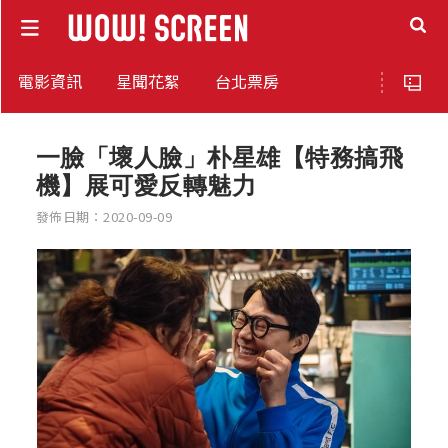
電影資訊
星聞花絮
台北票房
一臉「壞人臉」朴星雄【特務搞飛
機】展可愛反轉魅力
發佈日期：2020-09-09