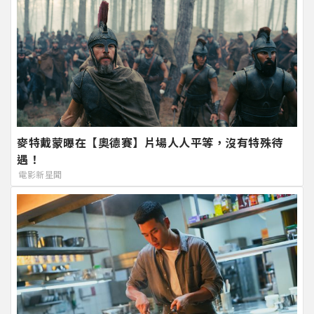
麥特戴蒙曝在【奧德賽】片場人人平等，沒有特殊待
遇！
電影新星聞