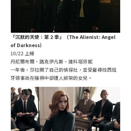
「沉默的天使：第 2 季」（The Alienist: Angel
of Darkness）
10/22 上線
丹尼爾布爾、路克伊凡斯、達科塔芬妮
一年後，莎拉開了自己的偵探社，並受雇尋找西班
牙領事尚在襁褓中卻遭人綁架的女兒。