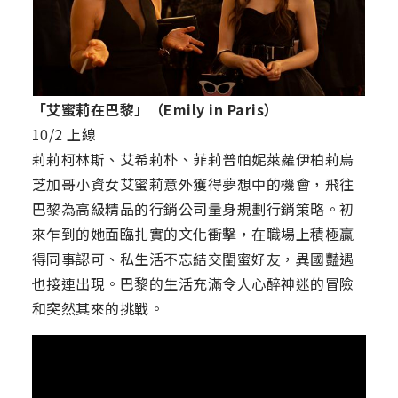
「艾蜜莉在巴黎」（Emily in Paris）
10/2 上線
莉莉柯林斯、艾希莉朴、菲莉普帕妮萊蘿伊柏莉烏
芝加哥小資女艾蜜莉意外獲得夢想中的機會，飛往
巴黎為高級精品的行銷公司量身規劃行銷策略。初
來乍到的她面臨扎實的文化衝擊，在職場上積極贏
得同事認可、私生活不忘結交閨蜜好友，異國豔遇
也接連出現。巴黎的生活充滿令人心醉神迷的冒險
和突然其來的挑戰。