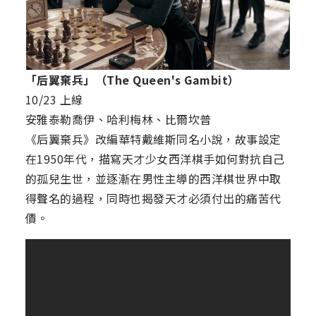
「后翼棄兵」（The Queen's Gambit）
10/23 上線
安雅泰勒喬伊、哈利梅林、比爾坎普
《后翼棄兵》改編華特戴維斯同名小說，故事設定
在1950年代，描寫天才少女西洋棋手如何對抗自己
的孤兒生世，並逐漸在男性主導的西洋棋世界中取
得聲名的過程，同時也揭發天才必須付出的痛苦代
價。