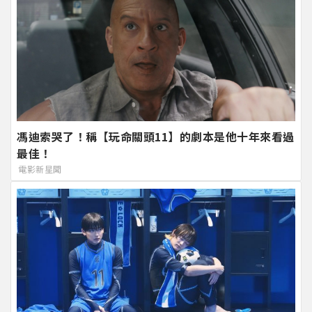
馮迪索哭了！稱【玩命關頭11】的劇本是他十年來看過
最佳！
電影新星聞