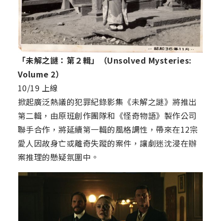
「未解之謎：第２輯」（Unsolved Mysteries:
Volume 2）
10/19 上線
掀起廣泛熱議的犯罪紀錄影集《未解之謎》將推出
第二輯，由原班創作團隊和《怪奇物語》製作公司
聯手合作，將延續第一輯的風格調性，帶來在12宗
愛人因故身亡或離奇失蹤的案件，讓劇迷沈浸在辦
案推理的懸疑氛圍中。