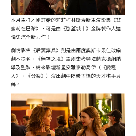
本月主打才剛訂婚的莉莉柯林斯最新主演影集《艾
蜜莉在巴黎》，可是由《慾望城市》金牌製作人達
倫史塔全新力作！
劇情影集《后翼棄兵》則是由兩度奧斯卡最佳改編
劇本提名、《無神之境》主創史考特法蘭克擔綱編
導及監製，請來影壇新星安雅泰勒喬伊（《變種
人》、《分裂》）演出劇中陰鬱古怪的天才棋手貝
絲。