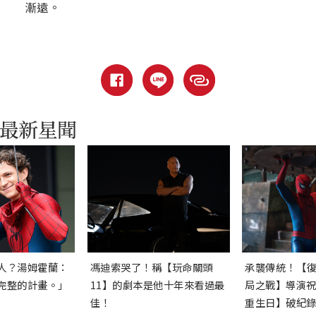
漸遠。
人？湯姆霍蘭：
馮迪索哭了！稱【玩命關頭
承襲傳統！【
完整的計畫。」
11】的劇本是他十年來看過最
局之戰】導演
佳！
重生日】破紀