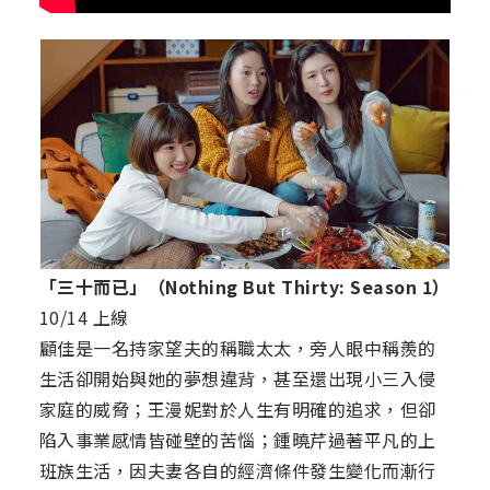
「三十而已」（Nothing But Thirty: Season 1）
10/14 上線
顧佳是一名持家望夫的稱職太太，旁人眼中稱羨的
生活卻開始與她的夢想違背，甚至還出現小三入侵
家庭的威脅；王漫妮對於人生有明確的追求，但卻
陷入事業感情皆碰壁的苦惱；鍾曉芹過著平凡的上
班族生活，因夫妻各自的經濟條件發生變化而漸行