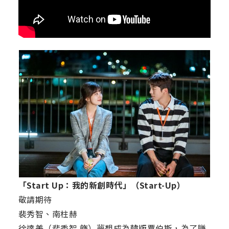
「Start Up：我的新創時代」（Start-Up）
敬請期待
裴秀智、南柱赫
徐達美（裴秀智 飾）夢想成為韓版賈伯斯，為了賺