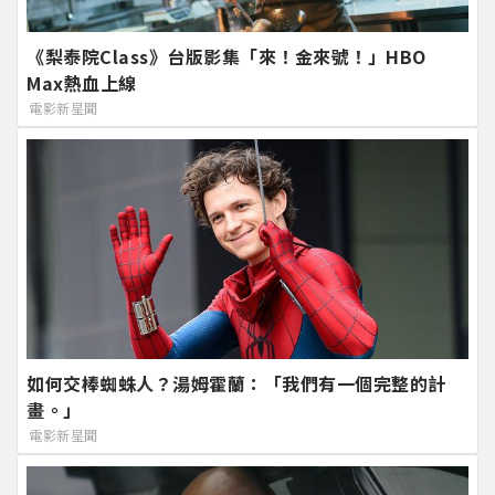
《梨泰院Class》台版影集「來！金來號！」HBO
Max熱血上線
電影新星聞
如何交棒蜘蛛人？湯姆霍蘭：「我們有一個完整的計
畫。」
電影新星聞