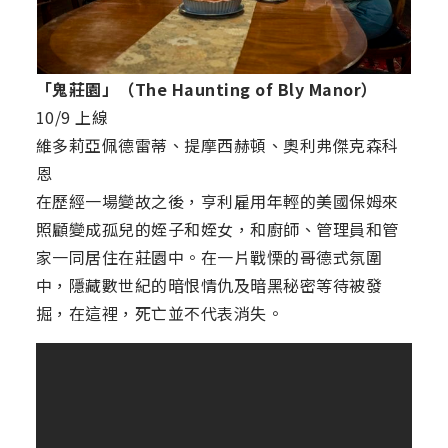
「鬼莊園」（The Haunting of Bly Manor）
10/9 上線
維多莉亞佩德雷蒂、提摩西赫頓、奧利弗傑克森科
恩
在歷經一場變故之後，亨利雇用年輕的美國保姆來
照顧變成孤兒的姪子和姪女，和廚師、管理員和管
家一同居住在莊園中。在一片戰慄的哥德式氛圍
中，隱藏數世紀的暗恨情仇及暗黑秘密等待被發
掘，在這裡，死亡並不代表消失。