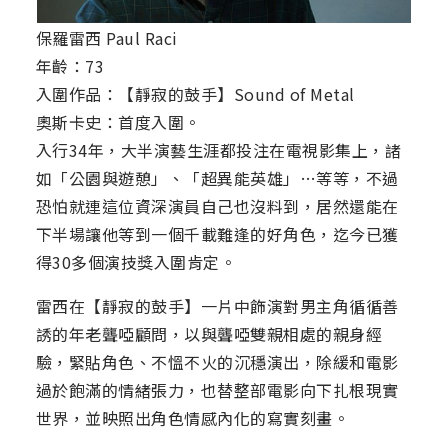
保羅雷西 Paul Raci
年齡：73
入圍作品：【靜寂的鼓手】Sound of Metal
奧斯卡史：首度入圍。
入行34年，大半演藝生涯都投注在電視影集上，諸
如「公園與遊憩」、「超異能英雄」…等等，不過
恐怕就連這位資深演員自己也沒料到，居然還能在
下半場讓他等到一個千載難逢的好角色，迄今已獲
得30多個演技獎入圍肯定。
雷西在【靜寂的鼓手】一片中飾演對男主角循循善
誘的年老聾啞顧問，以與聾啞雙親相處的親身經
驗，緊貼角色、不慍不火的沉穩演出，除緩和電影
過於飽滿的情緒張力，也替整部電影向下扎根現實
世界，並映照出角色情感內化的寫實刻畫。