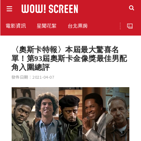
電影資訊
星聞花絮
台北票房
〈奧斯卡特報〉本屆最大驚喜名
單！第93屆奧斯卡金像獎最佳男配
角入圍總評
發佈日期：2021-04-07