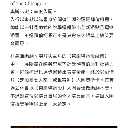
of the Chicago 7
奧斯卡史：首度入圍。
入行以來就以諧星身分闖蕩江湖的薩夏拜倫柯恩，
總能以一針見血式的說學逗唱帶出全新觀點且逗樂
觀眾，不過拜倫柯恩可不是只會在大銀幕上搞笑耍
寶而已。
在身兼編劇、製片與主角的【芭樂特電影續集】
中，一展隱藏在嬉笑怒罵下針砭時事的犀利批判力
道，拜倫柯恩也逐步累積出表演量能，終於以劇情
片【芝加哥七人案：驚世審判】入圍奧斯卡。其實
過去他曾以【芭樂特電影】入圍最佳改編劇本獎，
不過對這位以演員自居的全才演員而言，這回入圍
演技獎項稱得上是一大肯定。