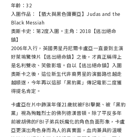
年齡：32
入圍作品：【猶大與黑色彌賽亞】Judas and the
Black Messiah
奧斯卡史：第2度入圍。主角：2018【逃出絕命
鎮】
2006年入行，英國男星丹尼爾卡盧亞一直要到主演
好萊塢驚悚片【逃出絕命鎮】之後，才真正稱得上
是名利雙收、笑傲影壇。自以【逃出絕命鎮】入圍
奧斯卡之後，這位新生代非裔男星的演藝路也越走
越順遂，今年再以這部「黑豹黨」傳記電影二度獲
得提名肯定。
卡盧亞在片中飾演年僅21歲就被FBI擊斃、被「黑豹
黨」視為殉難烈士的佛列德漢普頓。除了平反多年
前被胡佛的FBI子弟兵妖魔化的角色負面形象，卡盧
亞更演出角色身而為人的真實面，血肉兼具的溫暖