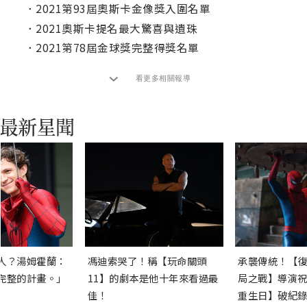
．
2021第93屆奧斯卡金像獎入圍名單
．
2021奧斯卡提名最大驚喜與遺珠
．
2021第78屆金球獎完整得獎名單
看更多相關報導
人？湯姆霍蘭：
馮迪索哭了！稱【玩命關頭
承襲傳統！【復
完整的計畫。」
11】的劇本是他十年來看過最
局之戰】導演祝
佳！
重生日】破紀錄