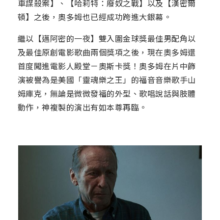
車謀殺案】、【哈莉特：廢奴之戰】以及【漢密爾
頓】之後，奧多姆也已經成功跨進大銀幕。
繼以【邁阿密的一夜】雙入圍金球獎最佳男配角以
及最佳原創電影歌曲兩個獎項之後，現在奧多姆還
首度闖進電影人殿堂－奧斯卡獎！奧多姆在片中飾
演被譽為是美國「靈魂樂之王」的福音音樂歌手山
姆庫克，無論是微微發福的外型、歌唱說話與肢體
動作，神複製的演出有如本尊再臨。