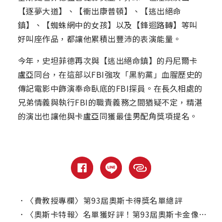
【逐夢大道】、【衝出康普頓】、【逃出絕命
鎮】、【蜘蛛網中的女孩】以及【鋒迴路轉】等叫
好叫座作品，都讓他累積出豐沛的表演能量。
今年，史坦菲德再次與【逃出絕命鎮】的丹尼爾卡
盧亞同台，在這部以FBI強攻「黑豹黨」血腥歷史的
傳記電影中飾演奉命臥底的FBI探員。在長久相處的
兄弟情義與執行FBI的職責義務之間猶疑不定，精湛
的演出也讓他與卡盧亞同獲最佳男配角獎項提名。
．
〈費教授專欄〉第93屆奧斯卡得獎名單總評
．
〈奧斯卡特報〉名單獲好評！第93屆奧斯卡金像獎最佳影片入圍總評