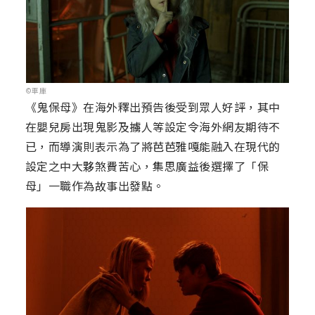
©車庫
《鬼保母》在海外釋出預告後受到眾人好評，其中
在嬰兒房出現鬼影及擄人等設定令海外網友期待不
已，而導演則表示為了將芭芭雅嘎能融入在現代的
設定之中大夥煞費苦心，集思廣益後選擇了「保
母」一職作為故事出發點。