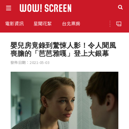
電影資訊
星聞花絮
台北票房
嬰兒房竟錄到驚悚人影！令人聞風
喪膽的「芭芭雅嘎」登上大銀幕
發佈日期：2021-05-03