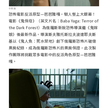
©車庫
恐怖電影反派原型—芭芭雅嘎，駭人豋上大銀幕！
電影《鬼保母》（英文片名：Baba Yaga: Terror of
the Dark Forest）為俄羅斯新銳恐怖導演繼《鬼嫁
娘》後最新作品，導演斯夫雅托斯拉夫波達耶夫斯
基以《鬼人魚：死水禁地》創下俄羅斯恐怖片破億
票房紀錄，成為俄羅斯恐怖片的票房保證，此次製
作團隊將挑戰眾多電影中的反派角色原型—芭芭雅
嘎。