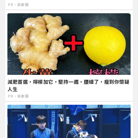
PR・新素簡
減肥首選，檸檬加它，堅持一週，腰細了，瘦到你懷疑
人生
PR・新素簡