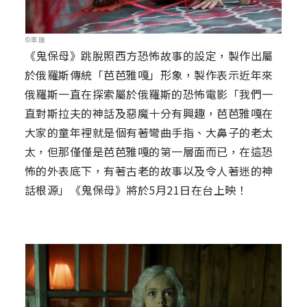
©車庫
《鬼保母》跳脫照西方恐怖故事的設定，製作出屬
於俄羅斯傳統「芭芭雅嘎」形象，製作表示近年來
俄羅斯一直在探索屬於俄羅斯的恐怖電影「我們一
直對斯拉夫的神話及惡魔十分有興趣，芭芭雅嘎在
大家的童年裡就是個有著彎曲手指、大鼻子的老太
太，但那僅僅是芭芭雅嘎的第一層面而已，在這恐
怖的外表底下，有著古老的故事以及令人著迷的神
話根源」《鬼保母》將於5月21日在台上映！