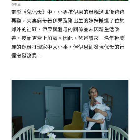
©車庫
電影《鬼保母》中，小男孩伊果的母親過世後爸爸
再娶，夫妻倆帶著伊果及剛出生的妹妹搬進了位於
郊外的社區，伊果與繼母的關係並未因新生活改
善，反而更雪上加霜。因此，爸爸請來一名年輕美
麗的保母打理家中大小事，但伊果卻發現保母的行
徑愈發詭異。