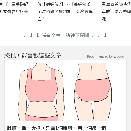
生日】票房破紀
傳【蝙蝠俠2】、【蝙蝠俠3】
黑澤清首部時
凱文費吉說感覺
同時拍攝？詹姆斯岡恩澄清謠
牢城】結合戰
言！
謎
↓ ↓ ↓ 尚有文章，請往下閱讀 ↓ ↓ ↓
您也可能喜歡這些文章
Recommended by
肚腩一抓一大把，只需1個雞蛋，用一個瘦一個