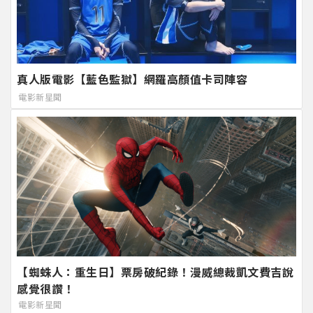
真人版電影【藍色監獄】網羅高顏值卡司陣容
電影新星聞
【蜘蛛人：重生日】票房破紀錄！漫威總裁凱文費吉說
感覺很讚！
電影新星聞