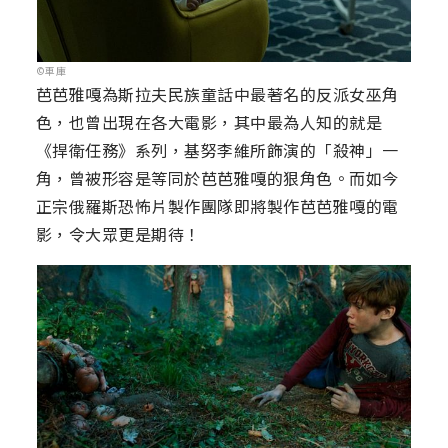
©車庫
芭芭雅嘎為斯拉夫民族童話中最著名的反派女巫角
色，也曾出現在各大電影，其中最為人知的就是
《捍衛任務》系列，基努李維所飾演的「殺神」一
角，曾被形容是等同於芭芭雅嘎的狠角色。而如今
正宗俄羅斯恐怖片製作團隊即將製作芭芭雅嘎的電
影，令大眾更是期待！