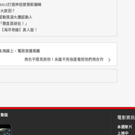
MAX打造神話冒險新巔峰
五大原因？
感動落淚大讚超動人
「簡直是胡扯！」
新片【海洋奇緣】真人版！
本周線上、電視首播推薦
再也不想見到你！永遠不用指望看到他們再合作
互動版
電影資訊
本週新片
上映中