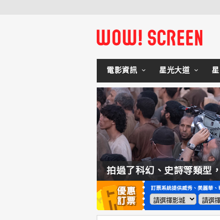
電影資訊
星光大道
星
如何交棒蜘蛛人？湯姆霍蘭：「我們有一個完整的計畫。」
拍過了科幻、史詩等類型