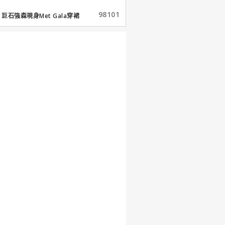
98101
巨石強森現身Met Gala穿裙
子...