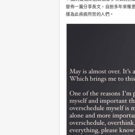
發佈一篇分享長文，自剖多年來罹
樣為此疾病所苦的人們。