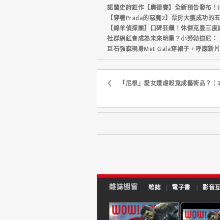
諾蘭史詩鉅作【奧德賽】全新預告發布！I
【穿著Prada的惡魔2】票房大獲成功的
【綿羊偵探團】口碑狂飆！休傑克曼三度
社群網紅會成為未來明星？小勞勃道尼：
巨石強森現身Met Gala穿裙子，呼應
「尼根」愛女遭虐殺竟成藝術品？｜
雜誌櫥窗
雜誌
|
電子書
|
影音