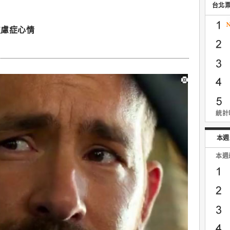
台北
焦慮症心情
統計時
本週
本週