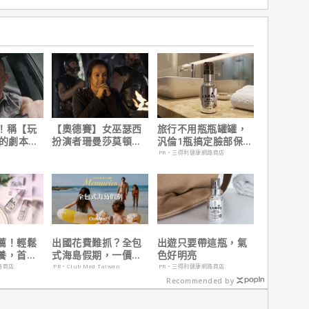
！稱【玩
【奧德賽】女巫瑟西
旅行不用瓶瓶罐罐，
】的劇本是
扮演者珊曼莎莫頓曝
汎倫1瓶搞定臉部保
過最佳！
心聲，已經一年沒接
養！
PR・三得利健康網路商店
戲！
薦！輕鬆
出國花費難抓？全包
出遊只要帶這瓶，氣
養，首購
式海島假期，一價搞
色好明亮
定食宿玩樂，省錢更
路商店
PR・Club Med Taiwan
PR・三得利健康網路商店
省心！
Recommended by