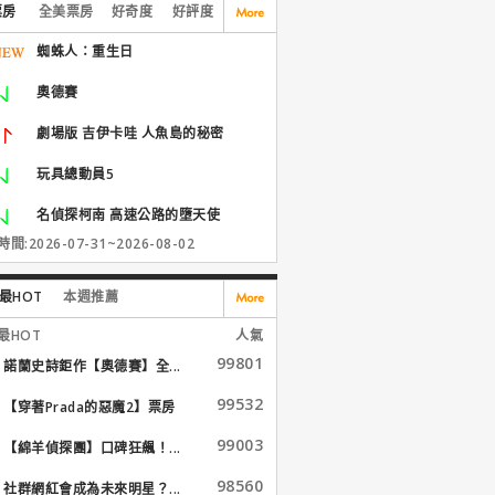
票房
全美票房
好奇度
好評度
蜘蛛人：重生日
奧德賽
劇場版 吉伊卡哇 人魚島的秘密
玩具總動員5
名偵探柯南 高速公路的墮天使
間:2026-07-31~2026-08-02
最HOT
本週推薦
最HOT
人氣
99801
諾蘭史詩鉅作【奧德賽】全...
99532
【穿著Prada的惡魔2】票房
大...
99003
【綿羊偵探團】口碑狂飆！...
98560
社群網紅會成為未來明星？...