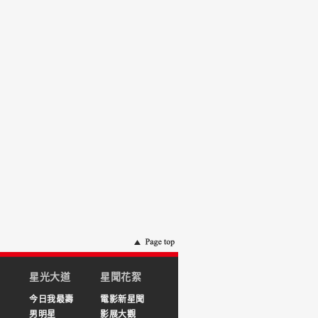
星光大道
星聞花絮
今日我最壽
電影新星聞
男明星
影展大觀