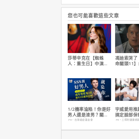
您也可能喜歡這些文章
莎蒂辛克在【蜘蛛
馮迪索哭了
人：重生日】中演的
命關頭11
角色，如何為MCU埋
他十年來看
下伏筆？
1/2機率淪陷！你是好
宇威愛用推
男人還是渣男？關鍵
搞定臉部保
在這
只要$390
PR・台灣癌症基金會
PR・三得利健康網