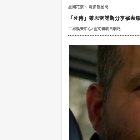
星聞花絮
電影新星聞
「死侍」萊恩雷諾斯分享罹患
世界娛樂中心/圖文轉載自網路