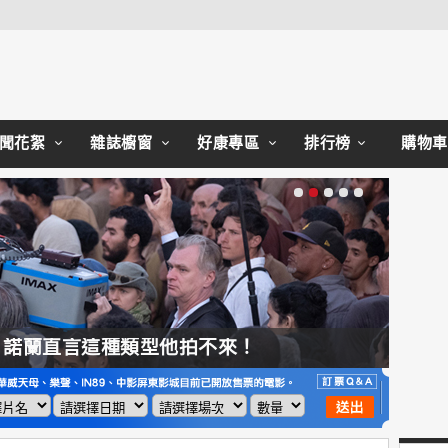
Close
聞花絮
雜誌櫥窗
好康專區
排行榜
購物車
，諾蘭直言這種類型他拍不來！