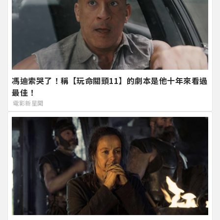
馮迪索哭了！稱【玩命關頭11】的劇本是他十年來看過
最佳！
電影新星聞