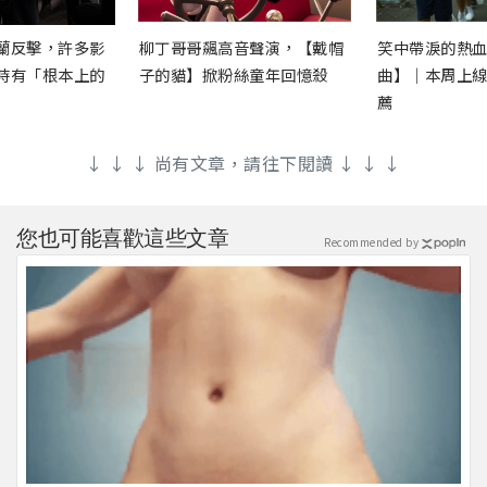
蘭反擊，許多影
柳丁哥哥飆高音聲演，【戴帽
笑中帶淚的熱
時有「根本上的
子的貓】掀粉絲童年回憶殺
曲】｜本周上
薦
↓ ↓ ↓ 尚有文章，請往下閱讀 ↓ ↓ ↓
您也可能喜歡這些文章
Recommended by