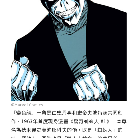
©Marvel Comics
「變色龍」一角是由史丹李和史帝夫迪特寇共同創
作，1963年首度現身漫畫《驚奇蜘蛛人 #1》，本尊
名為狄米崔史莫迪耶科夫的他，既是「蜘蛛人」的