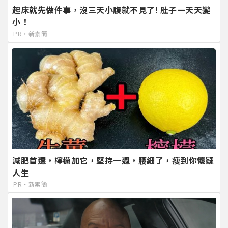
起床就先做件事，沒三天小腹就不見了! 肚子一天天變
小！
PR・新素簡
減肥首選，檸檬加它，堅持一週，腰細了，瘦到你懷疑
人生
PR・新素簡