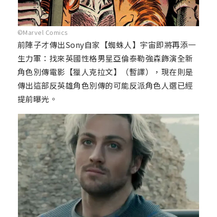
©Marvel Comics
前陣子才傳出Sony自家【蜘蛛人】宇宙即將再添一
生力軍：找來英國性格男星亞倫泰勒強森飾演全新
角色別傳電影【獵人克拉文】（暫譯），現在則是
傳出這部反英雄角色別傳的可能反派角色人選已經
提前曝光。