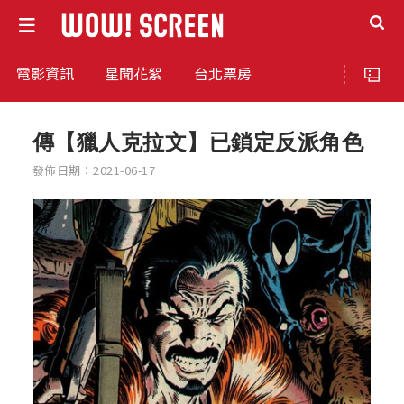
電影資訊
星聞花絮
台北票房
傳【獵人克拉文】已鎖定反派角色
發佈日期：2021-06-17