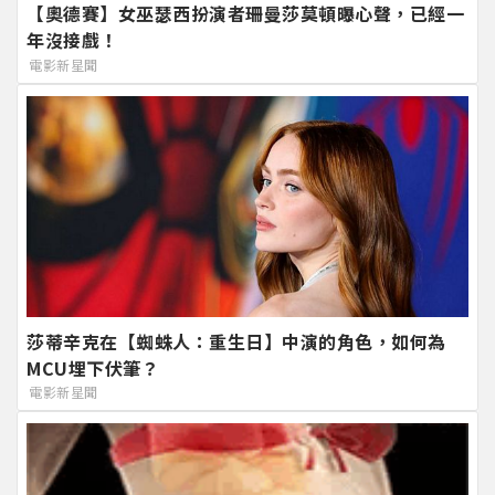
【奧德賽】女巫瑟西扮演者珊曼莎莫頓曝心聲，已經一
年沒接戲！
電影新星聞
莎蒂辛克在【蜘蛛人：重生日】中演的角色，如何為
MCU埋下伏筆？
電影新星聞