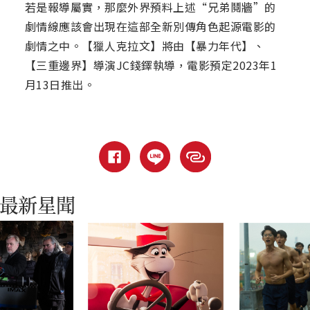
若是報導屬實，那麼外界預料上述“兄弟鬩牆”的
劇情線應該會出現在這部全新別傳角色起源電影的
劇情之中。【獵人克拉文】將由【暴力年代】、
【三重邊界】導演JC錢鐸執導，電影預定2023年1
月13日推出。