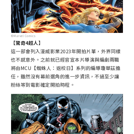
©Marvel Comics
【驚奇4超人】
這一部會列入漫威影業2023年開拍片單，外界同樣
也不感意外。之前就已經官宣本片導演與編劇兩職
將由MCU【蜘蛛人：返校日】系列的編導瓊華茲擔
任，雖然沒有幕前選角的進一步資訊，不過至少讓
粉絲等到電影確定開拍時程。