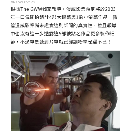
©Marvel Comics
根據The GWW獨家報導，漫威影業預定將於2023
年一口氣開拍總計4部大銀幕與1齣小螢幕作品，儘
管漫威影業尚未證實這則新聞的真實性，並且報導
中也沒有進一步透露這5部被點名作品更多製作細
節，不過單是聽到片單就已經讓粉絲雀躍不已！