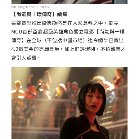
©Disney/Marvel Comics
【尚氣與十環傳奇】續集
這部電影推出續集顯然是在大家意料之中，畢竟
MCU首部亞裔超級英雄角色獨立電影【尚氣與十環
傳奇】在全球（不包括中國市場）迄今總計已賣出
4.2億美金的亮麗票房，加上好評爆棚，不拍續集才
會引人疑竇。