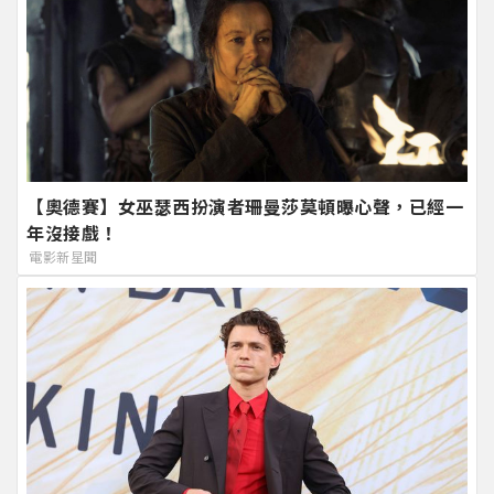
【奧德賽】女巫瑟西扮演者珊曼莎莫頓曝心聲，已經一
年沒接戲！
電影新星聞