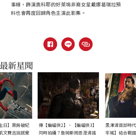
事線，飾演奧科耶的好萊塢非裔女星戴娜葛瑞拉預
料也會再度回歸角色主演此影集。
生日】票房破紀
傳【蝙蝠俠2】、【蝙蝠俠3】
黑澤清首部時
凱文費吉說感覺
同時拍攝？詹姆斯岡恩澄清謠
牢城】結合戰