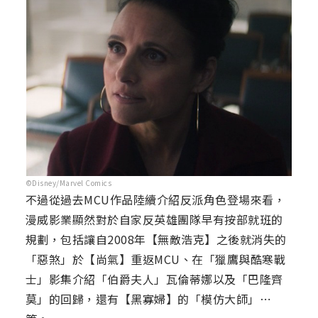
©Disney/Marvel Comics
不過從過去MCU作品陸續介紹反派角色登場來看，
漫威影業顯然對於自家反英雄團隊早有按部就班的
規劃，包括讓自2008年【無敵浩克】之後就消失的
「惡煞」於【尚氣】重返MCU、在「獵鷹與酷寒戰
士」影集介紹「伯爵夫人」瓦倫蒂娜以及「巴隆齊
莫」的回歸，還有【黑寡婦】的「模仿大師」⋯