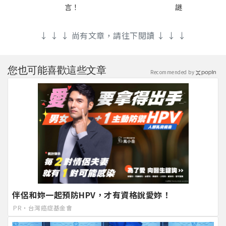
言！
謎
↓ ↓ ↓ 尚有文章，請往下閱讀 ↓ ↓ ↓
您也可能喜歡這些文章
Recommended by
伴侶和妳一起預防HPV，才有資格說愛妳！
PR・台灣癌症基金會