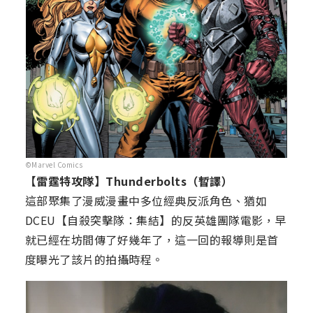
©Marvel Comics
【雷霆特攻隊】Thunderbolts（暫譯）
這部聚集了漫威漫畫中多位經典反派角色、猶如
DCEU【自殺突擊隊：集結】的反英雄團隊電影，早
就已經在坊間傳了好幾年了，這一回的報導則是首
度曝光了該片的拍攝時程。