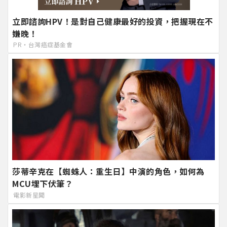
立即諮詢HPV！是對自己健康最好的投資，把握現在不
嫌晚！
PR・台灣癌症基金會
莎蒂辛克在【蜘蛛人：重生日】中演的角色，如何為
MCU埋下伏筆？
電影新星聞