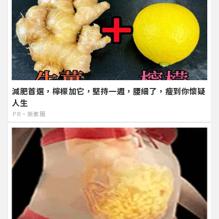
減肥首選，檸檬加它，堅持一週，腰細了，瘦到你懷疑
人生
PR・新素簡