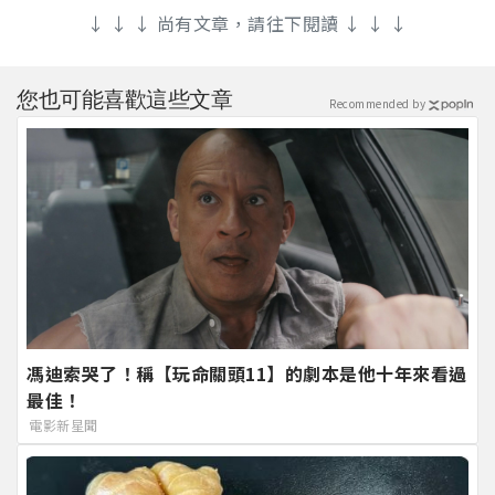
↓ ↓ ↓ 尚有文章，請往下閱讀 ↓ ↓ ↓
您也可能喜歡這些文章
Recommended by
馮迪索哭了！稱【玩命關頭11】的劇本是他十年來看過
最佳！
電影新星聞