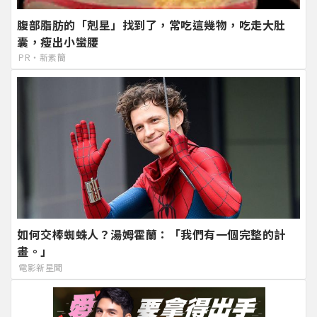
腹部脂肪的「剋星」找到了，常吃這幾物，吃走大肚
囊，瘦出小蠻腰
PR・新素簡
如何交棒蜘蛛人？湯姆霍蘭：「我們有一個完整的計
畫。」
電影新星聞