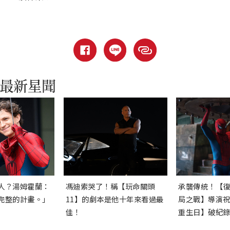
人？湯姆霍蘭：
馮迪索哭了！稱【玩命關頭
承襲傳統！【
完整的計畫。」
11】的劇本是他十年來看過最
局之戰】導演
佳！
重生日】破紀