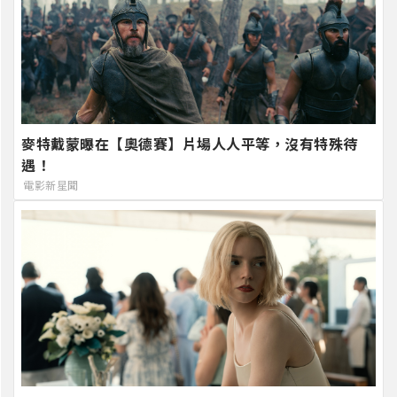
麥特戴蒙曝在【奧德賽】片場人人平等，沒有特殊待
遇！
電影新星聞