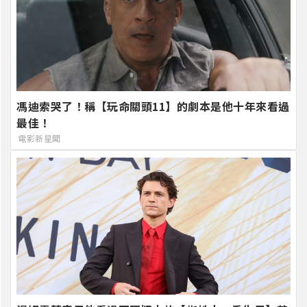
馮迪索哭了！稱【玩命關頭11】的劇本是他十年來看過
最佳！
電影新星聞