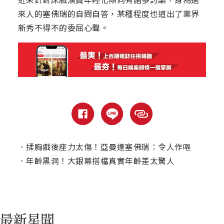
來人的塞佛瑞的自問自答，某種程度也道出了業界
新秀不得不的委屈心聲。
．
揉胸戲後座力太傷！亞曼達塞佛瑞：令人作嘔
．
年齡黑洞！大銀幕搭檔真實年齡差太驚人