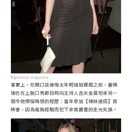
©glamour magazine
事實上，在開口談後悔太年輕接拍裸戲之前，塞佛
瑞也在上脫口秀節目時向主持人吉米金莫坦承另一
個令她懊惱悔恨的經歷：當年參加【辣妹過招】首
映會，因為毫無經驗而犯下非常嚴重的走光失誤。