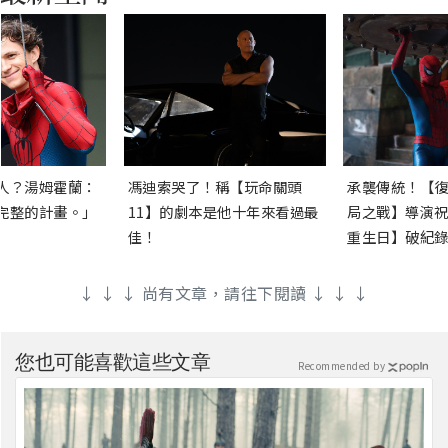
人？湯姆霍蘭：
馮迪索哭了！稱【玩命關頭
承襲傳統！【復
完整的計畫。」
11】的劇本是他十年來看過最
局之戰】導演祝
佳！
重生日】破紀錄
↓ ↓ ↓ 尚有文章，請往下閱讀 ↓ ↓ ↓
您也可能喜歡這些文章
Recommended by