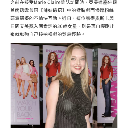
之前在接受Marie Claire雜誌訪問時，亞曼達塞佛瑞
首度透露曾因【辣妹過招】中的揉胸戲而慘遭粉絲
惡意騷擾的不愉快互動。近日，這位獲得奧斯卡與
日間艾美獎入圍肯定的36歲女星，則是再自曝剛出
道就勉強自己接拍裸戲的菜鳥經驗。