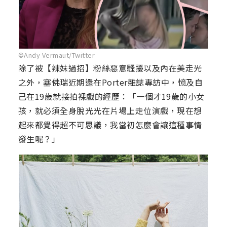
©Andy Vermaut/Twitter
除了被【辣妹過招】粉絲惡意騷擾以及內在美走光
之外，塞佛瑞近期還在Porter雜誌專訪中，憶及自
己在19歲就接拍裸戲的經歷：「一個才19歲的小女
孩，就必須全身脫光光在片場上走位演戲，現在想
起來都覺得超不可思議，我當初怎麼會讓這種事情
發生呢？」