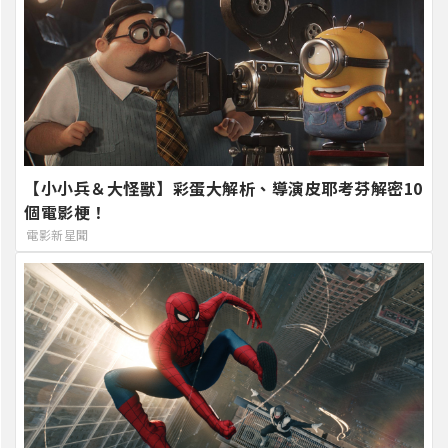
【小小兵＆大怪獸】彩蛋大解析、導演皮耶考芬解密10
個電影梗！
電影新星聞