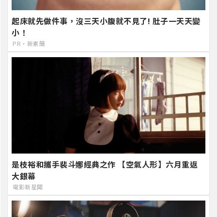
起床就先做件事，沒三天小腹就不見了! 肚子一天天變
小！
PR・新素簡
是枝裕和攜手裴斗娜經典之作 【空氣人形】六月重返
大銀幕
電影新星聞