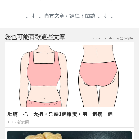
↓ ↓ ↓ 尚有文章，請往下閱讀 ↓ ↓ ↓
您也可能喜歡這些文章
Recommended by
肚腩一抓一大把，只需1個雞蛋，用一個瘦一個
PR・新素簡