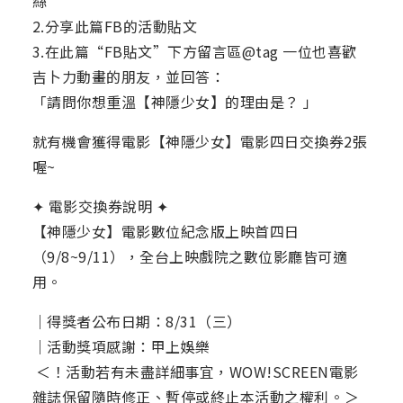
絲
2.​分享此篇FB的活動貼文
3.在此篇“FB貼文”下方留言區@tag 一位也喜歡
吉卜力動畫的朋友，並回答：
「請問你想重溫【神隱少女】的理由是？ 」 ​ ​ ​ ​
就有機會獲得電影【神隱少女】電影四日交換券2張
喔~
✦ 電影交換券說明 ✦
【神隱少女】電影數位紀念版上映首四日
（9/8~9/11），全台上映戲院之數位影廳皆可適
用。
｜得獎者公布日期：8/31（三）​ ​
｜活動獎項感謝：甲上娛樂
​ ​＜！活動若有未盡詳細事宜，WOW!SCREEN電影
雜誌保留隨時修正、暫停或終止本活動之權利。⁣​＞