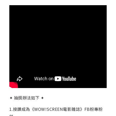
✦ 抽獎辦法如下 ✦⁣ ​ ​ ​ ​
1.按讚成為《WOW!SCREEN電影雜誌》FB粉專粉