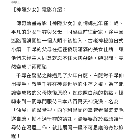
©甲上
【神隱少女】電影介紹：⁣ ​ ​ ​ ​
傳奇動畫電影【神隱少女】劇情講述年僅十歲、
平凡的少女千尋與父母一同驅車前往新家，途中因
迷路而誤闖進一個人類不該進入、古老神秘的日式
小鎮，千尋的父母在這裡發現滿滿的美食佳餚，讓
他們未經主人同意就忍不住大快朵頤，轉眼間，竟
然變成了兩頭豬。
千尋在驚嚇之餘遇見了少年白龍，白龍對千尋伸
出援手，教導千尋在神靈世界的生存之道，為了能
讓變成豬的父母恢復原貌，她依照白龍的指點，輾
轉來到一間專門服侍日本八百萬天神洗澡、名為
「油屋」的澡堂裡，向唯利是圖的掌管者湯婆婆毛
遂自薦，拗不過千尋的請託，湯婆婆終於點頭讓千
尋待在湯屋工作，就此展開一段不可思議的奇妙旅
程！