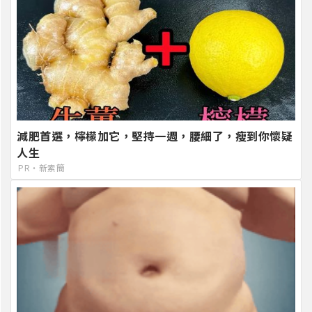
減肥首選，檸檬加它，堅持一週，腰細了，瘦到你懷疑
人生
PR・新素簡