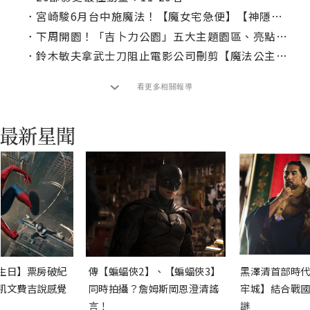
．
宮崎駿6月台中施魔法！【魔女宅急便】【神隱少女】中山73免費看
．
下周開園！「吉卜力公園」五大主題園區、亮點整理
．
鈴木敏夫拿武士刀阻止電影公司刪剪【魔法公主】！《吉卜力電影完全指南》揭密電影幕後
看更多相關報導
生日】票房破紀
傳【蝙蝠俠2】、【蝙蝠俠3】
黑澤清首部時代
凱文費吉說感覺
同時拍攝？詹姆斯岡恩澄清謠
牢城】結合戰國
言！
謎