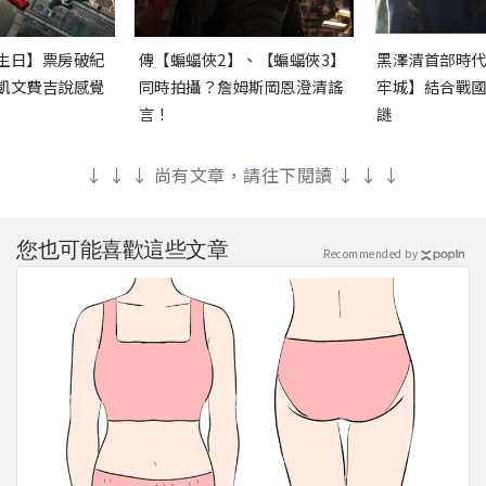
生日】票房破紀
傳【蝙蝠俠2】、【蝙蝠俠3】
黑澤清首部時
凱文費吉說感覺
同時拍攝？詹姆斯岡恩澄清謠
牢城】結合戰
言！
謎
↓ ↓ ↓ 尚有文章，請往下閱讀 ↓ ↓ ↓
您也可能喜歡這些文章
Recommended by