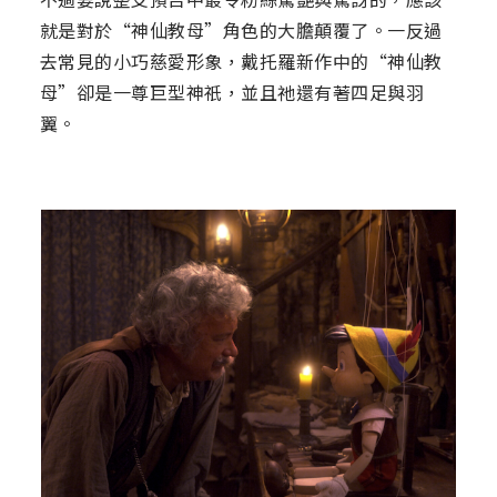
就是對於“神仙教母”角色的大膽顛覆了。一反過
去常見的小巧慈愛形象，戴托羅新作中的“神仙教
母”卻是一尊巨型神祇，並且祂還有著四足與羽
翼。