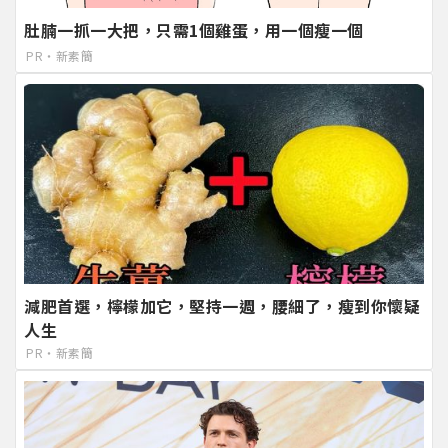
肚腩一抓一大把，只需1個雞蛋，用一個瘦一個
PR・新素簡
減肥首選，檸檬加它，堅持一週，腰細了，瘦到你懷疑
人生
PR・新素簡