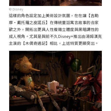
© Disney
這樣的角色設定加上美術設計氛圍，在在讓【吉勒
摩・戴托羅之皮諾丘】在傳統童話寓言故事的合家
歡之外，開拓出更具人性複雜立體度與黑暗調性的
成人視角。尤其是與前不久Disney+推出由湯姆漢克
主演的【木偶奇遇記】相比，上述特質更顯突出。