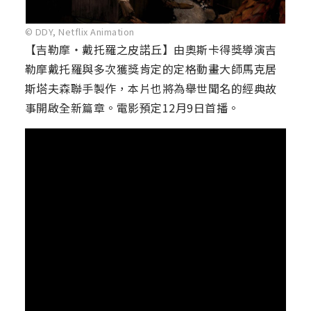
© DDY, Netflix Animation
【吉勒摩・戴托羅之皮諾丘】由奧斯卡得獎導演吉
勒摩戴托羅與多次獲獎肯定的定格動畫大師馬克居
斯塔夫森聯手製作，本片也將為舉世聞名的經典故
事開啟全新篇章。電影預定12月9日首播。