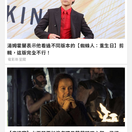
湯姆霍蘭表示他看過不同版本的【蜘蛛人：重生日】剪
輯，這版完全不行！
電影新星聞