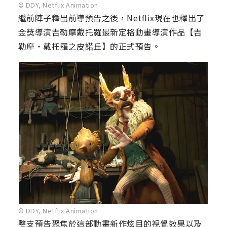
© DDY, Netflix Animation
繼前陣子釋出前導預告之後，Netflix現在也釋出了
金獎導演吉勒摩戴托羅最新定格動畫導演作品【吉
勒摩・戴托羅之皮諾丘】的正式預告。
© DDY, Netflix Animation
整支預告聚焦於這部動畫新作炫目的視覺效果以及