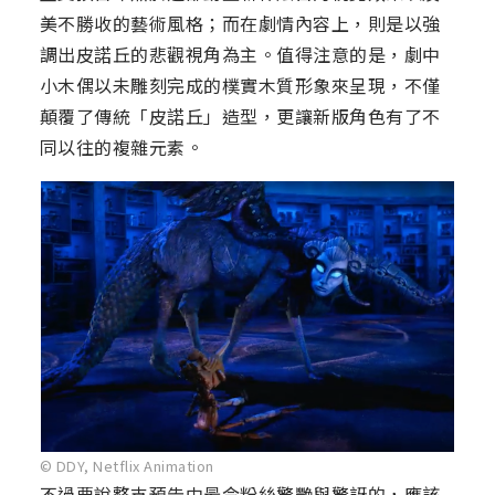
美不勝收的藝術風格；而在劇情內容上，則是以強
調出皮諾丘的悲觀視角為主。值得注意的是，劇中
小木偶以未雕刻完成的樸實木質形象來呈現，不僅
顛覆了傳統「皮諾丘」造型，更讓新版角色有了不
同以往的複雜元素。
© DDY, Netflix Animation
不過要說整支預告中最令粉絲驚艷與驚訝的，應該