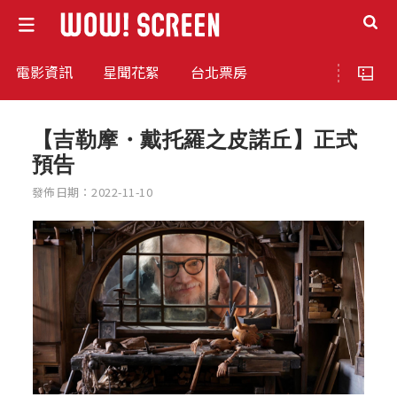
電影資訊
星聞花絮
台北票房
【吉勒摩・戴托羅之皮諾丘】正式
預告
發佈日期：2022-11-10