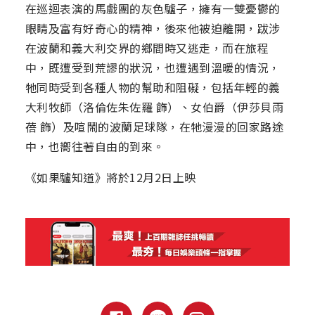
在巡迴表演的馬戲團的灰色驢子，擁有一雙憂鬱的
眼睛及富有好奇心的精神，後來他被迫離開，跋涉
在波蘭和義大利交界的鄉間時又逃走，而在旅程
中，既遭受到荒謬的狀況，也遭遇到溫暖的情況，
牠同時受到各種人物的幫助和阻礙，包括年輕的義
大利牧師（洛倫佐朱佐羅 飾）、女伯爵（伊莎貝雨
蓓 飾）及喧鬧的波蘭足球隊，在牠漫漫的回家路途
中，也嚮往著自由的到來。
《如果驢知道》將於12月2日上映