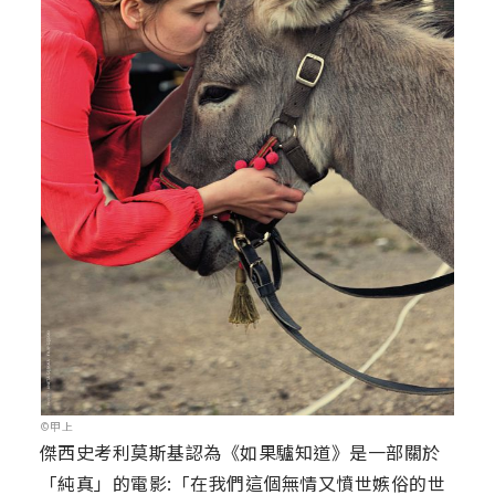
©甲上
傑西史考利莫斯基認為《如果驢知道》是一部關於
「純真」的電影:「在我們這個無情又憤世嫉俗的世