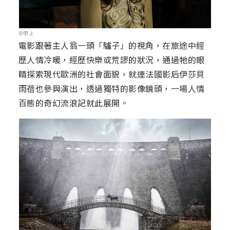
©甲上
電影跟著主人翁一頭「驢子」的視角，在旅途中經
歷人情冷暖，經歷快樂或荒謬的狀況，通過牠的眼
睛探索現代歐洲的社會面貌，就連法國影后伊莎貝
雨蓓也參與演出，透過獨特的影像鏡頭，一場人情
百態的奇幻流浪記就此展開。