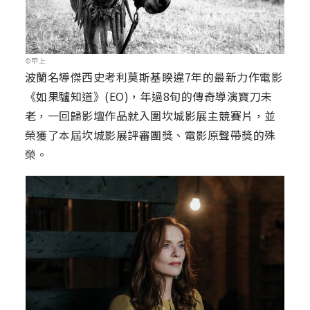
©甲上
波蘭名導傑西史考利莫斯基睽違7年的最新力作電影
《如果驢知道》(EO)，年過8旬的傳奇導演寶刀未
老，一回歸影壇作品就入圍坎城影展主競賽片，並
榮獲了本屆坎城影展評審團獎、電影原聲帶獎的殊
榮。