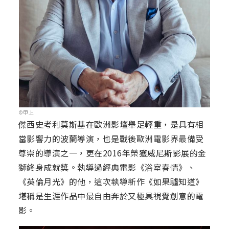
©甲上
傑西史考利莫斯基在歐洲影壇舉足輕重，是具有相
當影響力的波蘭導演，也是戰後歐洲電影界最備受
尊崇的導演之一，更在2016年榮獲威尼斯影展的金
獅終身成就獎。執導過經典電影《浴室春情》、
《英倫月光》的他，這次執導新作《如果驢知道》
堪稱是生涯作品中最自由奔於又極具視覺創意的電
影。