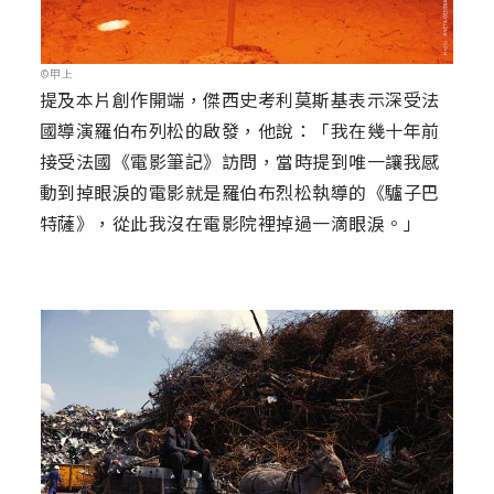
©甲上
提及本片創作開端，傑西史考利莫斯基表示深受法
國導演羅伯布列松的啟發，他說：「我在幾十年前
接受法國《電影筆記》訪問，當時提到唯一讓我感
動到掉眼淚的電影就是羅伯布烈松執導的《驢子巴
特薩》，從此我沒在電影院裡掉過一滴眼淚。」