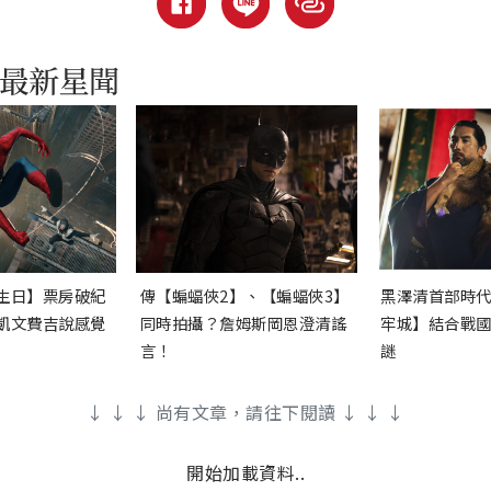
生日】票房破紀
傳【蝙蝠俠2】、【蝙蝠俠3】
黑澤清首部時
凱文費吉說感覺
同時拍攝？詹姆斯岡恩澄清謠
牢城】結合戰
言！
謎
↓ ↓ ↓ 尚有文章，請往下閱讀 ↓ ↓ ↓
開始加載資料..