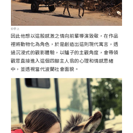
©甲上
因此他想以這股感激之情向前輩導演致敬，在作品
裡將動物化為角色，於是創造出這則現代寓言，透
過沉浸式的觀影體驗，以驢子的主觀角度，會帶領
觀眾直接進入這個四腳主人翁的心理和情感思緒
中，並透視當代波蘭社會面貌。