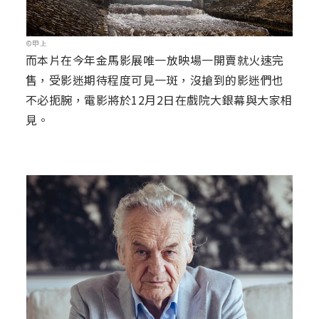
©甲上
而本片在今年金馬影展唯一放映場一開賣就火速完
售，受影迷期待程度可見一斑，沒搶到的影迷們也
不必扼腕，電影將於12月2日在戲院大銀幕與大家相
見。