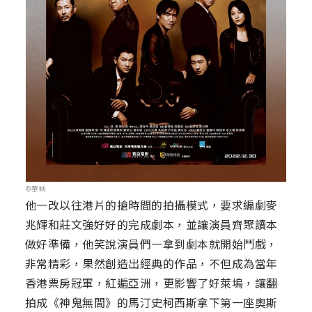
©華映
他一改以往港片的搶時間的拍攝模式，要求編劇麥
兆輝和莊文強好好的完成劇本，並讓演員齊聚讀本
做好準備，他笑說演員們一拿到劇本就開始鬥戲，
非常精彩，果然創造出經典的作品，不但成為當年
香港票房冠軍，紅遍亞洲，更影響了好萊塢，讓翻
拍成《神鬼無間》的馬汀史柯西斯拿下第一座奧斯