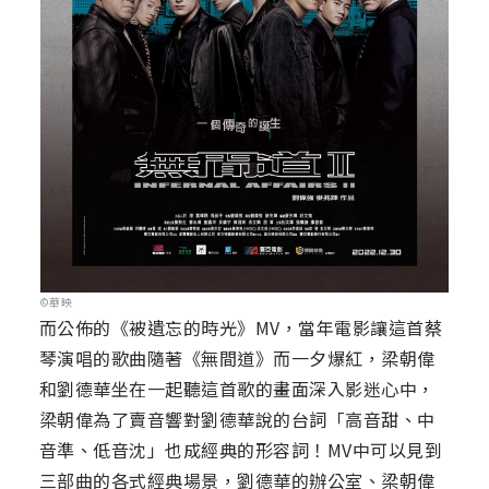
©華映
而公佈的《被遺忘的時光》MV，當年電影讓這首蔡
琴演唱的歌曲隨著《無間道》而一夕爆紅，梁朝偉
和劉德華坐在一起聽這首歌的畫面深入影迷心中，
梁朝偉為了賣音響對劉德華說的台詞「高音甜、中
音準、低音沈」也成經典的形容詞！MV中可以見到
三部曲的各式經典場景，劉德華的辦公室、梁朝偉