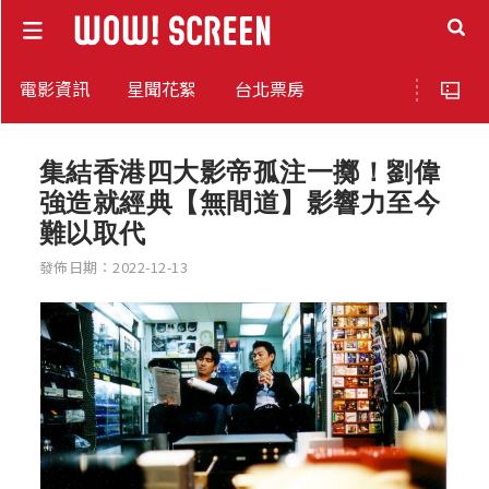
電影資訊
星聞花絮
台北票房
集結香港四大影帝孤注一擲！劉偉
強造就經典【無間道】影響力至今
難以取代
發佈日期：2022-12-13