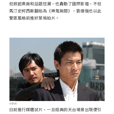
但掀起票房和話題狂潮，也轟動了國際影壇，不但
馬汀史柯西斯翻拍為《神鬼無間》，劉偉強也以此
警匪風格前進好萊塢拍片。
©華映
日前進行媒體試片，一旦經典的天台場景出現便引