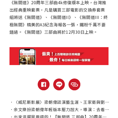
《無間道》20周年三部曲4k修復版本上映，台灣推
出經典重映套票，凡是購買三部電影的交換券套票
組將送《無間道》、《無間道II》、《無間道III：終
極無間》精美的A3紀念海報各一張，鐵粉千萬不要
錯過。《無間道》三部曲將於12月30日上映。
．
〈威尼斯影展〉梁朝偉談演藝生涯、王家衛與劉德華
．
余文樂扮梁朝偉年輕版本壓力超大，導演：去看【無間道】100次！
．
出來混遲早要還的！【無間道 三部曲】20周年修復版預告滿滿回憶殺