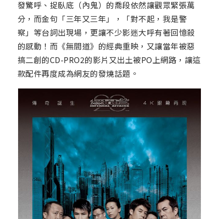
發驚呼、捉臥底（內鬼）的喬段依然讓觀眾緊張萬
分，而金句「三年又三年」，「對不起，我是警
察」等台詞出現場，更讓不少影迷大呼有著回憶殺
的感動！而《無間道》的經典重映，又讓當年被惡
搞二創的CD-PRO2的影片又出土被PO上網路，讓這
款配件再度成為網友的發燒話題。