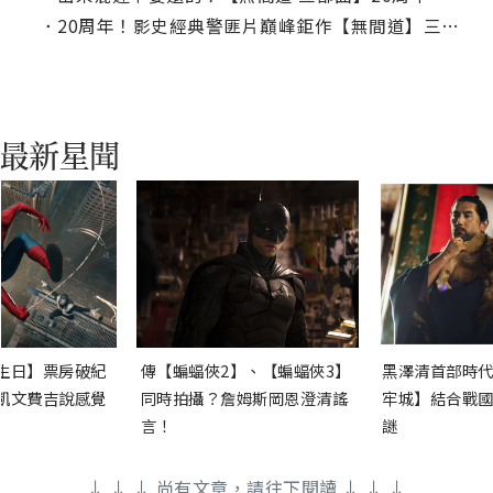
．
20周年！影史經典警匪片巔峰鉅作【無間道】三部曲4K修復版重返大銀幕！
生日】票房破紀
傳【蝙蝠俠2】、【蝙蝠俠3】
黑澤清首部時代
凱文費吉說感覺
同時拍攝？詹姆斯岡恩澄清謠
牢城】結合戰國
言！
謎
↓ ↓ ↓ 尚有文章，請往下閱讀 ↓ ↓ ↓