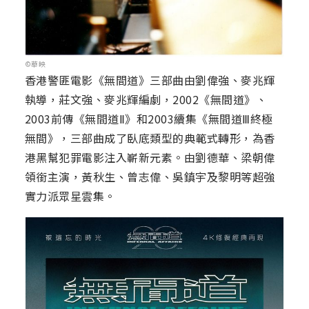
©華映
香港警匪電影《無間道》三部曲由劉偉強、麥兆輝
執導，莊文強、麥兆輝編劇，2002《無間道》、
2003前傳《無間道Ⅱ》和2003續集《無間道Ⅲ終極
無間》，三部曲成了臥底類型的典範式轉形，為香
港黑幫犯罪電影注入嶄新元素。由劉德華、梁朝偉
領銜主演，黃秋生、曾志偉、吳鎮宇及黎明等超強
實力派眾星雲集。