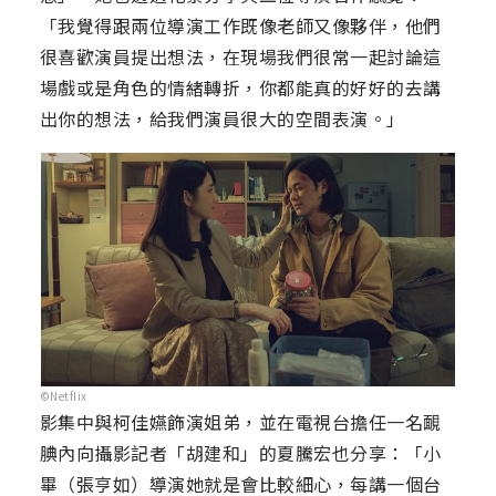
「我覺得跟兩位導演工作既像老師又像夥伴，他們
很喜歡演員提出想法，在現場我們很常一起討論這
場戲或是角色的情緒轉折，你都能真的好好的去講
出你的想法，給我們演員很大的空間表演。」
©Netflix
影集中與柯佳嬿飾演姐弟，並在電視台擔任一名靦
腆內向攝影記者「胡建和」的夏騰宏也分享：「小
畢（張亨如）導演她就是會比較細心，每講一個台