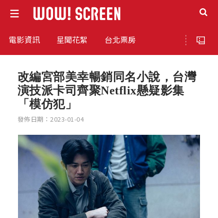
電影資訊
星聞花絮
台北票房
改編宮部美幸暢銷同名小說，台灣
演技派卡司齊聚Netflix懸疑影集
「模仿犯」
發佈日期：2023-01-04