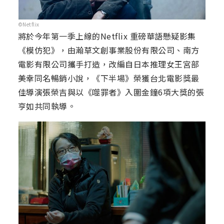
©Netflix
將於今年第一季上線的Netflix 重磅華語懸疑影集
《模仿犯》，由瀚草文創事業股份有限公司、南方
電影有限公司攜手打造，改編自日本推理女王宮部
美幸同名暢銷小說，《下半場》榮獲台北電影獎最
佳導演張榮吉與以《噬罪者》入圍金鐘6項大獎的張
亨如共同執導。