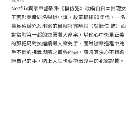
©Netflix
Netflix獨家華語影集《模仿犯》改編自日本推理女
王宮部美幸同名暢銷小說，故事描述90年代，一名
擅長偵辦兇殺刑案的檢察官郭曉其（吳慷仁 飾）面
對當時第一起的連續殺人命案，以他心中衡量正義
的那把尺對抗連續殺人案兇手，面對辦案過程中兇
手不斷的挑釁與隨之擴張的惡，讓曉其決心不惜染
髒自己的手，賭上人生也要拖出兇手的犯案證據。