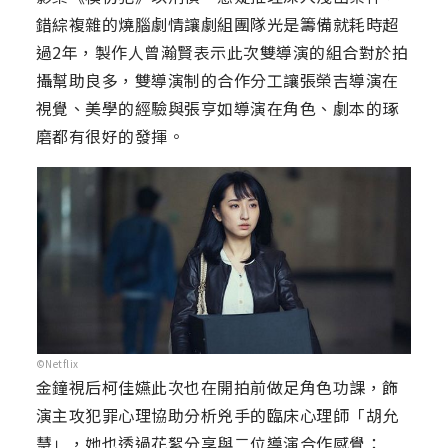
錯綜複雜的燒腦劇情讓劇組團隊光是籌備就耗時超
過2年，製作人曾瀚賢表示此次雙導演的組合對於拍
攝幫助良多，雙導演制的合作分工讓張榮吉導演在
視覺、美學的經驗與張亨如導演在角色、劇本的琢
磨都有很好的發揮。
©Netflix
金鐘視后柯佳嬿此次也在開拍前做足角色功課，飾
演主攻犯罪心理協助分析兇手的臨床心理師「胡允
慧」，她也透過花絮分享與二位導演合作感覺：