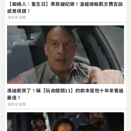
【蜘蛛人：重生日】票房破紀錄！漫威總裁凱文費吉說
感覺很讚！
電影新星聞
馮迪索哭了！稱【玩命關頭11】的劇本是他十年來看過
最佳！
電影新星聞