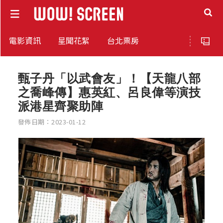
電影資訊
星聞花絮
台北票房
甄子丹「以武會友」！【天龍八部
之喬峰傳】惠英紅、呂良偉等演技
派港星齊聚助陣
發佈日期：2023-01-12