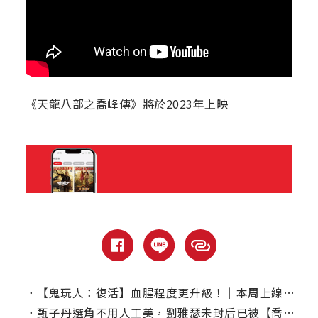
《天龍八部之喬峰傳》將於2023年上映
．
【鬼玩人：復活】血腥程度更升級！｜本周上線、電視首播推薦
．
甄子丹選角不用人工美，劉雅瑟未封后已被【喬峰傳】相中︰阿紫別無他選