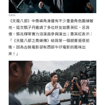
©華映
《天龍八部》中喬峰角身邊有不少重要角色圍繞著
他，這次甄子丹邀請了多位好友如惠英紅、呂良
偉、張兆輝等實力派演員參與演出；惠英紅表示：
「《天龍八部之喬峰傳》給我第一個感覺是很前
衛，因為古裝電影卻有西部牛仔電影的風味出
來！」