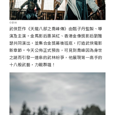
©華映
武俠巨作《天龍八部之喬峰傳》由甄子丹監製、導
演及主演。金馬影后惠英紅、香港金像獎影后劉雅
瑟共同演出，並集合金獎幕後班底，打造武俠電影
新章節。今天公佈正式預告，可見到喬峰因為身世
之謎而引發一連串的武林紛爭，他展現第一高手的
十八般武藝，力戰群雄！