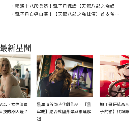
．
精通十八般兵器！甄子丹保證【天龍八部之喬峰傳】忠實呈現甄氏武打風格
．
甄子丹自導自演！【天龍八部之喬峰傳】首支預告再現丐幫「降龍十八掌」
認為，女性演員
黑澤清首部時代劇作品，【黑
柳丁哥哥飆高音
演技的原因是？
牢城】結合戰國背景與推理解
子的貓】掀粉絲
謎