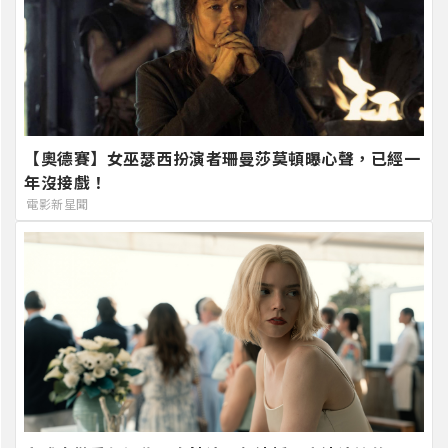
【奧德賽】女巫瑟西扮演者珊曼莎莫頓曝心聲，已經一
年沒接戲！
電影新星聞