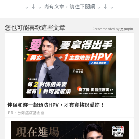
↓ ↓ ↓ 尚有文章，請往下閱讀 ↓ ↓ ↓
您也可能喜歡這些文章
Recommended by
伴侶和妳一起預防HPV，才有資格說愛妳！
PR・台灣癌症基金會