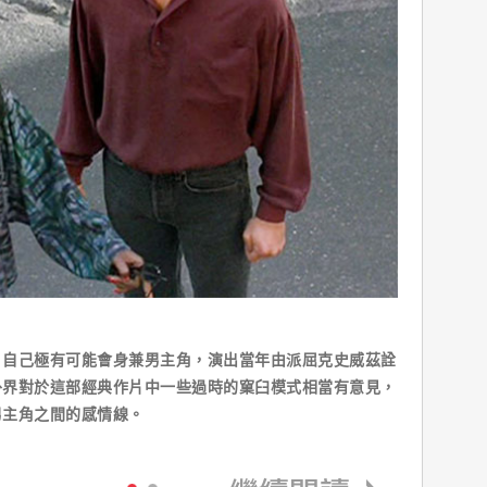
，自己極有可能會身兼男主角，演出當年由派屈克史威茲詮
外界對於這部經典作片中一些過時的窠臼模式相當有意見，
男主角之間的感情線。