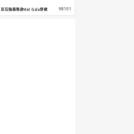
98101
巨石強森現身Met Gala穿裙
子...