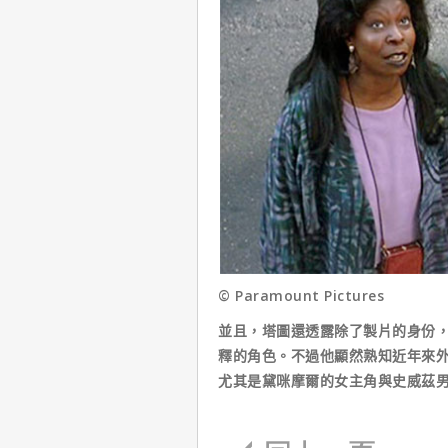
© Paramount Pictures
並且，塔圖還透露除了製片的身份
釋的角色。不過他顯然熟知近年來
尤其是黛咪摩爾的女主角與史威茲