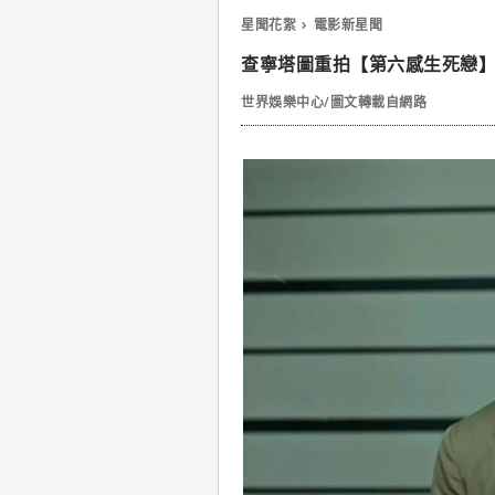
星聞花絮
電影新星聞
查寧塔圖重拍【第六感生死戀
世界娛樂中心/圖文轉載自網路