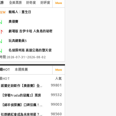
票房
全美票房
好奇度
好評度
蜘蛛人：重生日
奧德賽
劇場版 吉伊卡哇 人魚島的秘密
玩具總動員5
名偵探柯南 高速公路的墮天使
間:2026-07-31~2026-08-02
最HOT
本週推薦
最HOT
人氣
99801
諾蘭史詩鉅作【奧德賽】全...
99532
【穿著Prada的惡魔2】票房
大...
99003
【綿羊偵探團】口碑狂飆！...
98560
社群網紅會成為未來明星？...