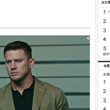
台北
】
統計時
本週
本週