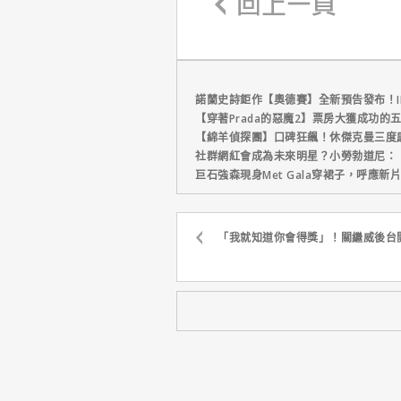
諾蘭史詩鉅作【奧德賽】全新預告發布！I
【穿著Prada的惡魔2】票房大獲成功的
【綿羊偵探團】口碑狂飆！休傑克曼三度
社群網紅會成為未來明星？小勞勃道尼：
巨石強森現身Met Gala穿裙子，呼應
「我就知道你會得獎」！關繼威後台