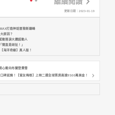
更新日期：2023-01-19
MAX打造神話冒險新巔峰
五大原因？
感動落淚大讚超動人
「簡直是胡扯！」
新片【海洋奇緣】真人版！
開心衝向布蘭登費雪
口碑延燒！【窒友梅根】上映二週全球票房高達9500萬美金！