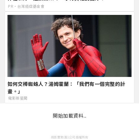
PR・台灣癌症基金會
如何交棒蜘蛛人？湯姆霍蘭：「我們有一個完整的計
畫。」
電影新星聞
開始加載資料..
視影實業(股)公司 版權所有