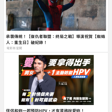
承襲傳統！【復仇者聯盟：終局之戰】導演祝賀【蜘蛛
人：重生日】破紀錄！
電影新星聞
伴侶和妳一起預防HPV，才有資格說愛妳！