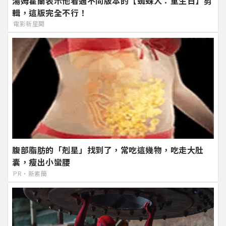
湯姆霍蘭表示他看過不同版本的【蜘蛛人：重生日】剪
輯，這版完全不行！
電影新星聞
腹部脂肪的「剋星」找到了，常吃這幾物，吃走大肚
囊，瘦出小蠻腰
PR・新素簡