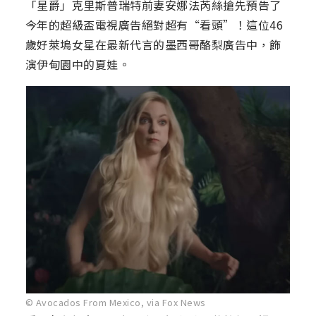
「星爵」克里斯普瑞特前妻安娜法芮絲搶先預告了
今年的超級盃電視廣告絕對超有“看頭”！這位46
歲好萊塢女星在最新代言的墨西哥酪梨廣告中，飾
演伊甸園中的夏娃。
© Avocados From Mexico, via Fox News