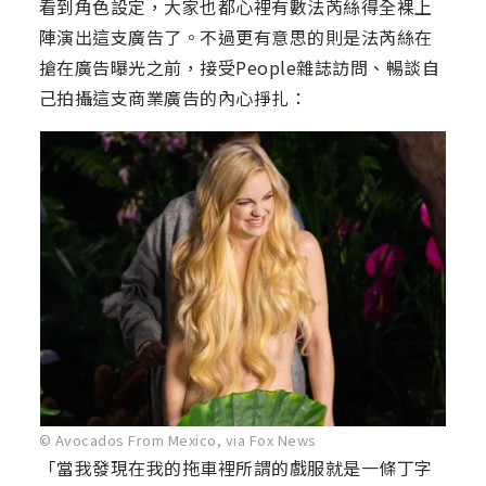
看到角色設定，大家也都心裡有數法芮絲得全裸上
陣演出這支廣告了。不過更有意思的則是法芮絲在
搶在廣告曝光之前，接受People雜誌訪問、暢談自
己拍攝這支商業廣告的內心掙扎：
© Avocados From Mexico, via Fox News
「當我發現在我的拖車裡所謂的戲服就是一條丁字