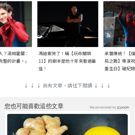
人？湯姆霍蘭：
馮迪索哭了！稱【玩命關頭
承襲傳統！【
完整的計畫。」
11】的劇本是他十年來看過最
局之戰】導演
佳！
重生日】破紀
↓ ↓ ↓ 尚有文章，請往下閱讀 ↓ ↓ ↓
您也可能喜歡這些文章
Recommended by