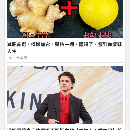
減肥首選，檸檬加它，堅持一週，腰細了，瘦到你懷疑
人生
PR・新素簡