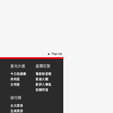
星光大道
星聞花絮
今日我最壽
電影新星聞
男明星
影展大觀
女明星
影評人專區
話題特寫
排行榜
台北票房
全美票房