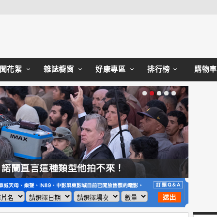
Close
聞花絮
雜誌櫥窗
好康專區
排行榜
購物車
，諾蘭直言這種類型他拍不來！