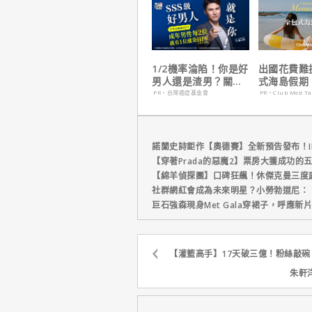
1/2機率淪陷！你是好
出國花費難
男人還是渣男？關鍵
式海島假期
在這
定食宿玩樂
PR・台灣癌症基金會
PR・Club Med T
省心！
諾蘭史詩鉅作【奧德賽】全新預告發布！I
【穿著Prada的惡魔2】票房大獲成功的
【綿羊偵探團】口碑狂飆！休傑克曼三度
社群網紅會成為未來明星？小勞勃道尼：
巨石強森現身Met Gala穿裙子，呼應
【灌籃高手】17天破三億！粉絲敲
朱軒