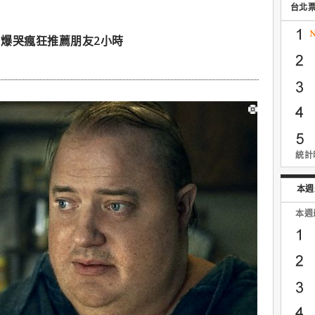
台北
爆哭瘋狂推薦朋友2小時
統計時
本週
本週