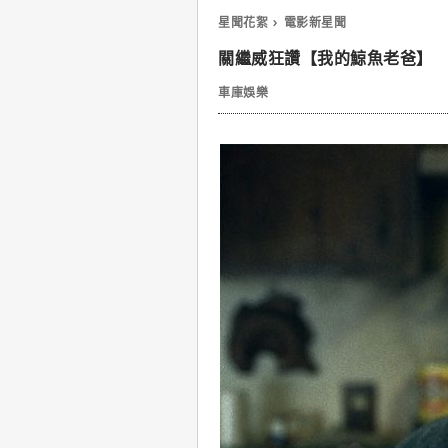
星聞花絮
電影新星聞
關繼威狂讚【我的鯨魚老爸】 
車庫娛樂