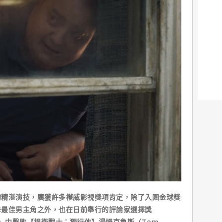
的精湛演技，廣獲許多權威影視獎項肯定，除了入圍金球獎
卡最佳男主角之外，也在日前舉行的評論家選擇獎
e Awards）中擊敗【捍衛戰士：獨行俠】湯姆克魯斯（Tom