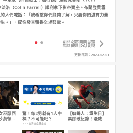
法洛（Colin Farrell）順利拿下影帝寶座。布蘭登費雪
境的人們喊話：「我希望你們能夠了解，只要你們還有力量
發生。」，感性發言獲得全場鼓掌。
更新日期：2023-02-01
女巫瑟西
驚！每2男就有1人中
【蜘蛛人：重生日】
莎莫頓曝
標？不可能吧？
票房破紀錄！漫威總
一年沒接
裁凱文費吉說感覺很
PR・台灣癌症基金會
讚！