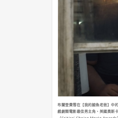
布蘭登費雪在【我的鯨魚老爸】中
戲劇類電影最佳男主角、英國奧斯
（Critics' Choice Movi