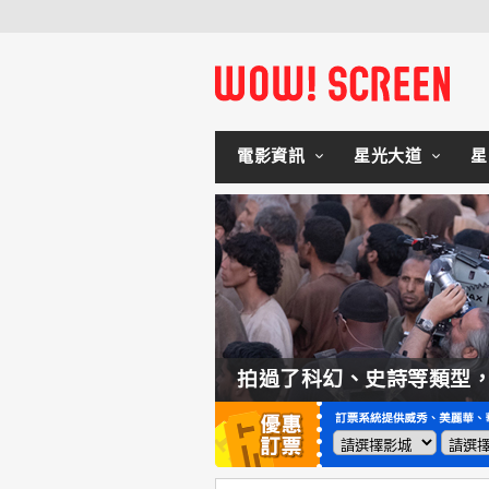
電影資訊
星光大道
星
如何交棒蜘蛛人？湯姆霍蘭：「我們有一個完整的計畫。」
拍過了科幻、史詩等類型