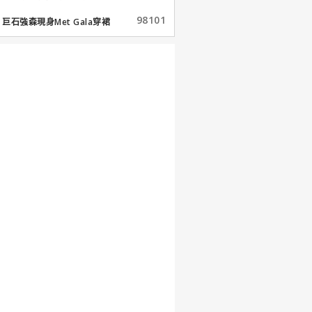
98101
巨石強森現身Met Gala穿裙
子...