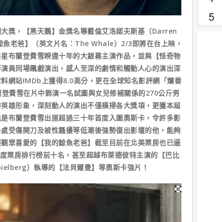
大獎，【黑天鵝】金獎名導戴倫艾洛諾夫斯基（Darren
鯨魚老爸】（英文片名：The Whale）2/3即將在台上映，
男星布蘭登費雪睽違十年的大銀幕主演作品，並與【怪奇物
等演員同場飆戲演出，感人至深的劇情和觸動人心的演出深
料網站IMDb上獲得8.0高分，更在全球知名影評網「爛番
蘭登費雪在片中飾演一名試圖與女兒修補關係的270公斤男
作英雄形象，深刻動人的演出不僅橫掃各大獎項，更獲本屆
也是布蘭登費雪出道超過三十年首度入圍奧斯卡，令許多影
多處受傷開刀及被性騷擾等低潮後強勢復出影壇的他，能夠
獲觀眾喜愛的【我的鯨魚老爸】截至目前在北美票房也已逼
3年度票房排行榜前十名，甚至超越布萊德彼特主演的【巴比
pielberg）執導的【法貝爾曼】等奧斯卡強片！