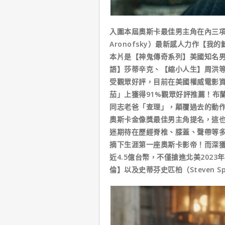
入圍本屆奧斯卡最佳男主角在內三項
Aronofsky）最新感人力作【我的
本片是【神鬼傳奇系列】美國知名
語】莎蒂辛克、【縮小人生】周洪
受觀眾好評，目前在美國權威電影資
茄」上獲得91%觀眾好評推薦！布
同志老爸「查理」，顛覆過去的動
奧斯卡金像獎最佳男主角提名，這
迷期待在歷經脊椎、膝蓋、聲帶等
摘下生涯第一座奧斯卡影帝！而深
近4.5億台幣，不僅搶進北美202
倫】以及史蒂芬史匹柏（Steven S