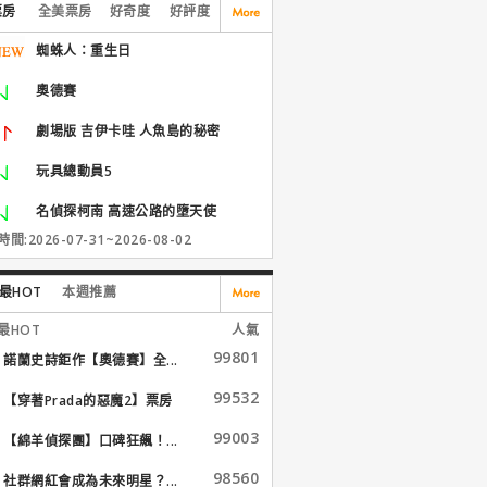
票房
全美票房
好奇度
好評度
蜘蛛人：重生日
奧德賽
劇場版 吉伊卡哇 人魚島的秘密
玩具總動員5
名偵探柯南 高速公路的墮天使
間:2026-07-31~2026-08-02
最HOT
本週推薦
最HOT
人氣
99801
諾蘭史詩鉅作【奧德賽】全...
99532
【穿著Prada的惡魔2】票房
大...
99003
【綿羊偵探團】口碑狂飆！...
98560
社群網紅會成為未來明星？...