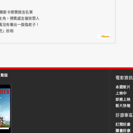
屆奧斯卡得獎預言名單
主角，得獎感言逼哭眾人
媽沒有養出一個偽君子！
肥」扮相
互動版
電影資訊
本週新片
上映中
即將上映
新片快報
好康專區
訂閱好康
購書好康