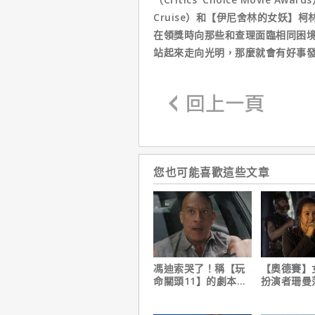
Cruise）和【伊尼舍林的女妖】柯林
在領獎時向那些和查理面臨相同困
站起來走向光明，那麼就會有好事
您也可能喜歡這些文章
馮迪索哭了！稱【玩
【奧德賽】
命關頭11】的劇本是
扮演者珊曼
他十年來看過最佳！
心聲，已經
戲！