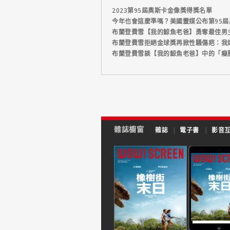
2023第95屆奧斯卡金像獎得獎名單
今年也會這麼準嗎？美國靈媒公布第95
布蘭登費雪【我的鯨魚老爸】勇奪最佳男
布蘭登費雪拒絕金球獎再掀性騷傷疤：我
布蘭登費雪談【我的鯨魚老爸】中的「癡
雜誌櫥窗
雜誌
|
電子書
|
影音