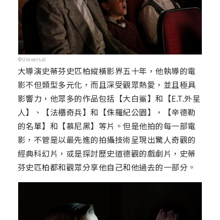
©Universal
大導演史蒂芬史匹柏縱橫影界五十年，他執導的電
影不但類型多元化，而且深受觀眾熱愛，並且極具
影響力，他眾多的作品包括【大白鯊】和【E.T.外星
人】、【法櫃奇兵】和【侏羅紀公園】，【辛德勒
的名單】和【慕尼黑】等片。但是他拍的每一部電
影，不管是以最先進的拍攝技術呈現出驚人奇觀的
經典科幻片，或是探討歷史道德觀的戲劇片，史蒂
芬史匹柏都和觀眾分享他自己和他過去的一部分。