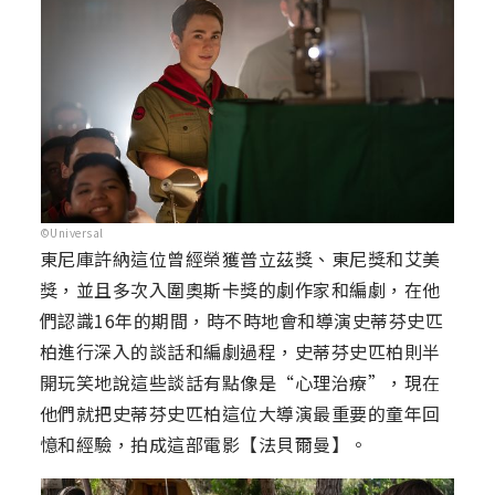
©Universal
東尼庫許納這位曾經榮獲普立茲獎、東尼獎和艾美
獎，並且多次入圍奧斯卡獎的劇作家和編劇，在他
們認識16年的期間，時不時地會和導演史蒂芬史匹
柏進行深入的談話和編劇過程，史蒂芬史匹柏則半
開玩笑地說這些談話有點像是“心理治療”，現在
他們就把史蒂芬史匹柏這位大導演最重要的童年回
憶和經驗，拍成這部電影【法貝爾曼】。