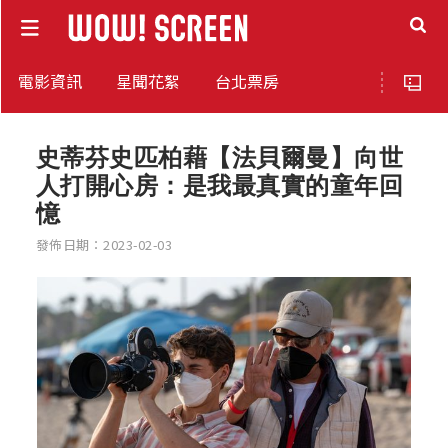
電影資訊
星聞花絮
台北票房
史蒂芬史匹柏藉【法貝爾曼】向世
人打開心房：是我最真實的童年回
憶
發佈日期：2023-02-03