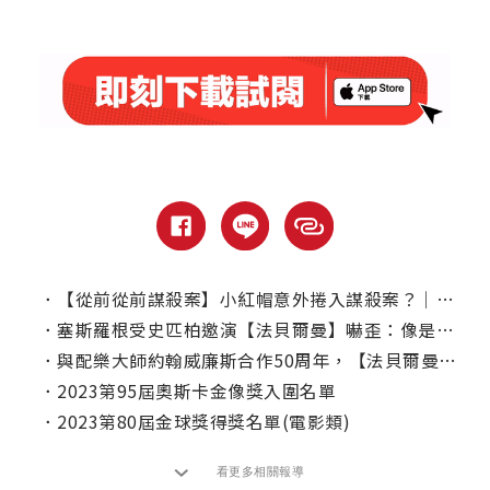
．
【從前從前謀殺案】小紅帽意外捲入謀殺案？｜本周上線、電視首播推薦
．
塞斯羅根受史匹柏邀演【法貝爾曼】嚇歪：像是被叫到好萊塢校長室
．
與配樂大師約翰威廉斯合作50周年，【法貝爾曼】動人鋼琴曲逼哭史匹柏
．
2023第95屆奧斯卡金像獎入圍名單
．
2023第80屆金球獎得獎名單(電影類)
看更多相關報導