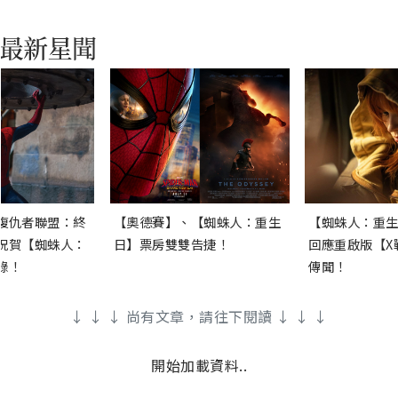
復仇者聯盟：終
【奧德賽】、【蜘蛛人：重生
【蜘蛛人：重生
祝賀【蜘蛛人：
日】票房雙雙告捷！
回應重啟版【X
錄！
傳聞！
↓ ↓ ↓ 尚有文章，請往下閱讀 ↓ ↓ ↓
開始加載資料..