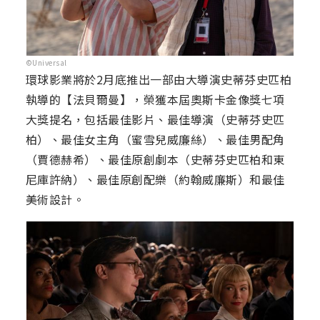
©Universal
環球影業將於2月底推出一部由大導演史蒂芬史匹柏
執導的【法貝爾曼】，榮獲本屆奧斯卡金像獎七項
大獎提名，包括最佳影片、最佳導演（史蒂芬史匹
柏）、最佳女主角（蜜雪兒威廉絲）、最佳男配角
（賈德赫希）、最佳原創劇本（史蒂芬史匹柏和東
尼庫許納）、最佳原創配樂（約翰威廉斯）和最佳
美術設計。