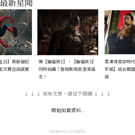
生日】票房破紀
傳【蝙蝠俠2】、【蝙蝠俠3】
黑澤清首部時
凱文費吉說感覺
同時拍攝？詹姆斯岡恩澄清謠
牢城】結合戰
言！
謎
↓ ↓ ↓ 尚有文章，請往下閱讀 ↓ ↓ ↓
開始加載資料..
視影實業(股)公司 版權所有