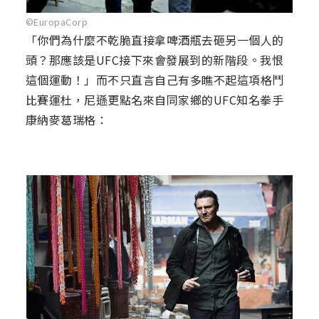
©EuropaCorp
「你們為什麼不乾脆直接拿啤酒瓶去砸另一個人的
頭？那應該是UFC接下來會發展到的新階段。我恨
這個運動！」而不只直言自己有多瞧不起這項格鬥
比賽運杜，尼遜更點名來自同家鄉的UFC知名拳手
康納麥葛瑞格：