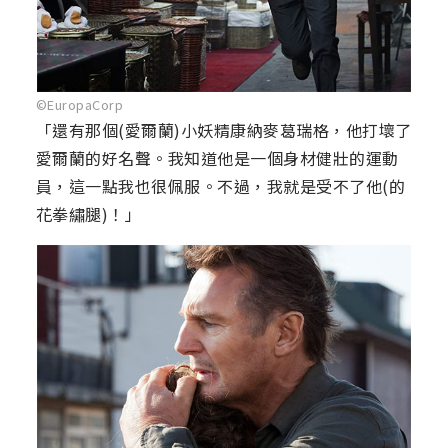
©EuropaCorp
「還有那個(愛爾蘭)小妖精康納麥葛瑞格，他打壞了
愛爾蘭的好名聲。我知道他是一個身材健壯的運動
員，這一點我也很佩服。不過，我就是受不了他(的
花拳繡腿)！」