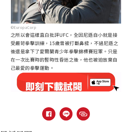
©EuropaCorp
之所以會這樣直白批評UFC，全因尼遜自小就是接
受嚴苛拳擊訓練，15歲曾被打斷鼻樑，不過尼遜之
後還是拿下了愛爾蘭青少年拳擊錦標賽冠軍。只是
在一次比賽時的暫時性昏迷之後，他也被迫放棄自
己最愛的拳擊運動。