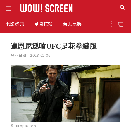
電影資訊
星聞花絮
台北票房
連恩尼遜嗆UFC是花拳繡腿
發佈日期：2023-02-06
©EuropaCorp