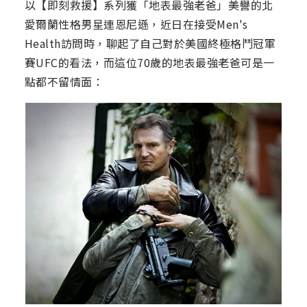
以【即刻救援】系列獲「地表最強老爸」美譽的北
愛爾蘭性格男星連恩尼遜，近日在接受Men's
Health訪問時，聊起了自己對於美國終極格鬥冠軍
賽UFC的看法，而這位70歲的地表最強老爸可是一
點都不留情面：