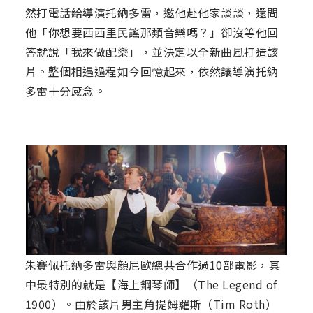
然打電話給導演托納多雷，邀他赴他家談談，還問
他「你想要西西里民謠那類音樂嗎？」卻沒等他回
答就說「我來做配樂」，並決定以全新曲風打造該
片。整個相遇過程如今回憶起來，依然讓導演托納
多雷十分感念。
朱賽佩托納多雷與顏尼歐總共合作過10部電影，其
中最特別的就是【海上鋼琴師】（The Legend of
1900）。由於該片男主角提姆羅斯（Tim Roth）