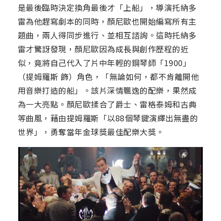
是最後臨時決定換角最後才「上船」，導演托納多
雷為他趕寫劇本的同時，顏尼歐也開始編寫所有主
題曲，兩人得同步進行、並相互諮詢。這時托納多
雷才驚訝發現，顏尼歐因為成長與創作歷程的近
似，竟將自己代入了片中年輕的鋼琴師「1900」
（提姆羅斯 飾）角色，「無論如何，都不肯離開他
用音樂打造的船」。該片深情飄逸的配樂，果然成
為一大亮點。顏尼歐揉合了爵士、雷格泰姆和古典
等曲風，藉由提姆羅斯「以88個琴鍵演繹出無盡的
世界」，勇奪當年金球獎最佳配樂大獎。