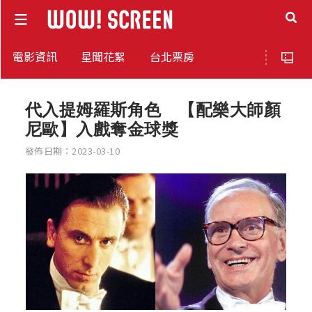
電影資訊
星聞花絮
台北票房
代入提姆羅斯角色 【配樂大師顏
尼歐】入戲奪金球獎
發佈日期：2023-03-10