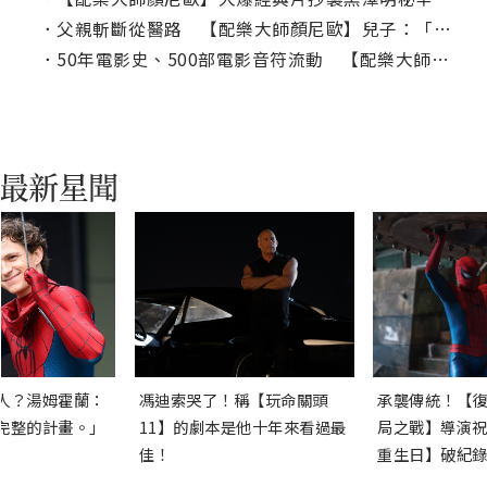
．
父親斬斷從醫路 【配樂大師顏尼歐】兒子：「多虧爺爺」
．
50年電影史、500部電影音符流動 【配樂大師顏尼歐】揭示音樂創作傳奇
人？湯姆霍蘭：
馮迪索哭了！稱【玩命關頭
承襲傳統！【復
完整的計畫。」
11】的劇本是他十年來看過最
局之戰】導演祝
佳！
重生日】破紀錄