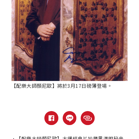
【配樂大師顏尼歐】將於3月17日磅薄登場。
．
【配樂大師顏尼歐】大爆經典片抄襲黑澤明秘辛