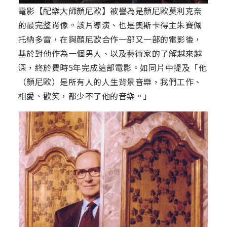
電影【配樂大師顏尼歐】被譽為是顏尼歐莫利克奈
的最完整肖像。該片導演、也是奧斯卡得主朱賽佩
托納多雷，在與顏尼歐合作一部又一部的電影後，
基於對他作為一個男人、以及藝術家的了解越來越
深，終於費時5年完成這部電影。如同片中提及「他
（顏尼歐）是所有人的人生背景音樂，我們工作、
相愛、歡笑，都少不了他的音樂。」