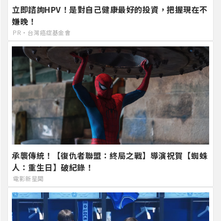
立即諮詢HPV！是對自己健康最好的投資，把握現在不
嫌晚！
PR・台灣癌症基金會
承襲傳統！【復仇者聯盟：終局之戰】導演祝賀【蜘蛛
人：重生日】破紀錄！
電影新星聞