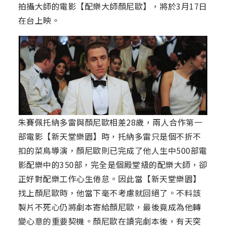
拍攝大師的電影【配樂大師顏尼歐】，將於3月17日
在台上映。
朱賽佩托納多雷與顏尼歐相差28歲，兩人合作第一
部電影【新天堂樂園】時，托納多雷只是個不折不
扣的菜鳥導演，顏尼歐則已完成了他人生中500部電
影配樂中的350部，完全是個殿堂級的配樂大師，卻
正好對配樂工作心生倦怠。因此當【新天堂樂園】
找上顏尼歐時，他當下毫不考慮就回絕了。不料該
製片不死心仍將劇本寄給顏尼歐，最後竟成為他轉
變心意的重要契機。顏尼歐在讀完劇本後，有天突