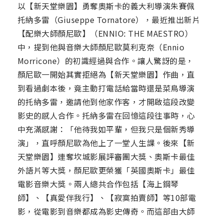
以【新天堂樂園】勇奪奧斯卡的義大利導演朱賽佩
托納多雷（Giuseppe Tornatore），最近推出新片
【配樂大師顏尼歐】（ENNIO: THE MAESTRO）
中，提到他與音樂大師顏尼歐莫利克奈（Ennio
Morricone）的初識經過與合作。讓人驚訝的是，
顏尼歐一開始其實拒絕為【新天堂樂園】作曲，直
到看過劇本後，竟主動打電話給當時還是菜鳥導演
的托納多雷，邀請他到他家作客，才開啟這段改變
影史的感人合作。托納多雷在回憶這段往事時，心
中充滿感謝：「他待我如平輩，但我只是個新秀導
演」，直呼顏尼歐為他上了一堂人生課。後來【新
天堂樂園】連奪坎城影展評審團大獎、奧斯卡最佳
外語片等大獎，顏尼歐更榮獲「英國奧斯卡」最佳
電影音樂大獎。兩人總共合作包括【海上鋼琴
師】、【真愛伴我行】、【寂寞拍賣師】等10部電
影，從電影到音樂都成為影史傳奇。而這部由大師