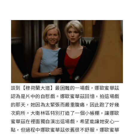
談到【穆荷蘭大道】最困難的一場戲，娜歐蜜華茲
認為是片中的自慰戲。娜歐蜜華茲回憶，拍這場戲
的那天，她因為太緊張而嚴重腹痛，因此跑了好幾
次廁所。大衛林區特別打造了一個小帳棚，讓娜歐
蜜華茲在裡面獨自演出這場戲，希望能讓她安心一
點，但過程中娜歐蜜華茲依舊很不舒服。娜歐蜜華