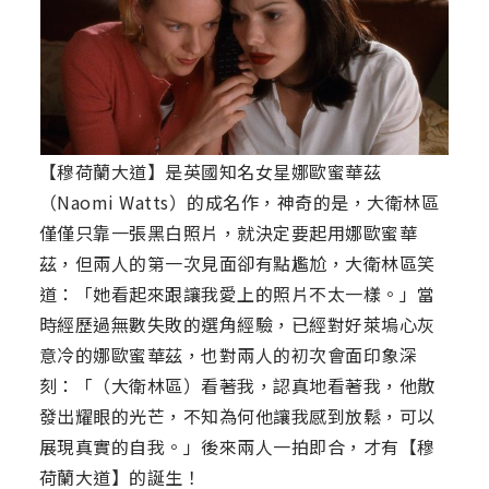
【穆荷蘭大道】是英國知名女星娜歐蜜華茲
（Naomi Watts）的成名作，神奇的是，大衛林區
僅僅只靠一張黑白照片，就決定要起用娜歐蜜華
茲，但兩人的第一次見面卻有點尷尬，大衛林區笑
道：「她看起來跟讓我愛上的照片不太一樣。」當
時經歷過無數失敗的選角經驗，已經對好萊塢心灰
意冷的娜歐蜜華茲，也對兩人的初次會面印象深
刻：「（大衛林區）看著我，認真地看著我，他散
發出耀眼的光芒，不知為何他讓我感到放鬆，可以
展現真實的自我。」後來兩人一拍即合，才有【穆
荷蘭大道】的誕生！