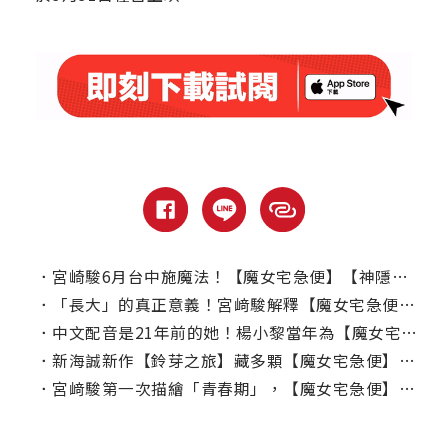
．
宮崎駿6月台中施魔法！【魔女宅急便】【神隱少女】中山73免費看
．
「長大」的真正意義！宮﨑駿解釋【魔女宅急便】黑貓吉吉結局用意
．
中文配音是21年前的她！楊小黎當年為【魔女宅急便】一句台詞配音30次
．
新海誠新作【鈴芽之旅】藏多顆【魔女宅急便】致敬彩蛋？
．
宮﨑駿第一次描繪「青春期」，【魔女宅急便】意外拯救了吉卜力