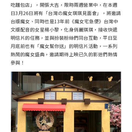
吃麵包店」，開張大吉，限時兩週營業中，在本週
日3月26日將有「台灣の魔女琪琪見面會」，將邀請
台版魔女、同時也是13年前《魔女宅急便》台灣中
文版配音的女星楊小黎，化身俏麗琪琪，接收快遞
明信片的任務，並與扮裝粉絲們同台互動，平日至
月底前也有「魔女幫你送」的明信片活動，一系列
熱鬧的魔女盛典，邀請期待上映已久的影迷們熱情
參與！